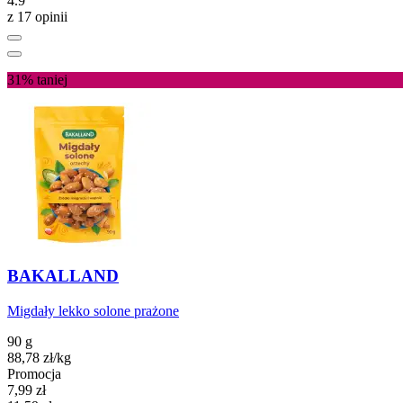
4.9
z 17 opinii
31%
taniej
BAKALLAND
Migdały lekko solone prażone
90 g
88,78
zł
/kg
Promocja
Cena promocyjna
7,99
zł