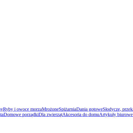
ny
Ryby i owoce morza
Mrożone
Spiżarnia
Dania gotowe
Słodycze, przek
ta
Domowe porządki
Dla zwierząt
Akcesoria do domu
Artykuły biurowe 