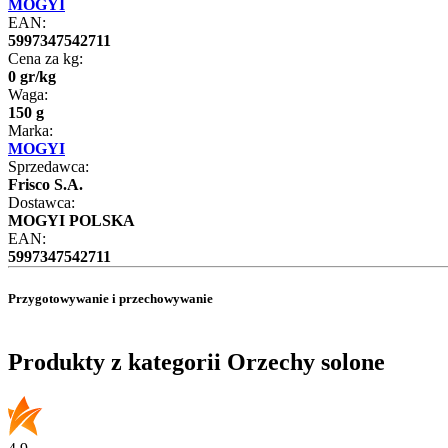
MOGYI
EAN:
5997347542711
Cena za kg:
0
gr
/
kg
Waga:
150 g
Marka:
MOGYI
Sprzedawca:
Frisco S.A.
Dostawca:
MOGYI POLSKA
EAN:
5997347542711
Przygotowywanie i przechowywanie
Produkty z kategorii Orzechy solone