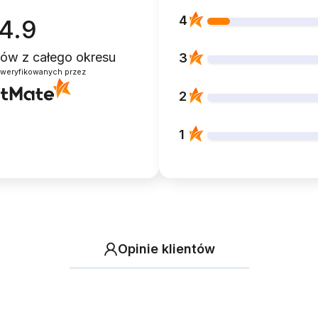
4
4.9
ntów
z całego okresu
3
zweryfikowanych przez
2
1
Opinie klientów