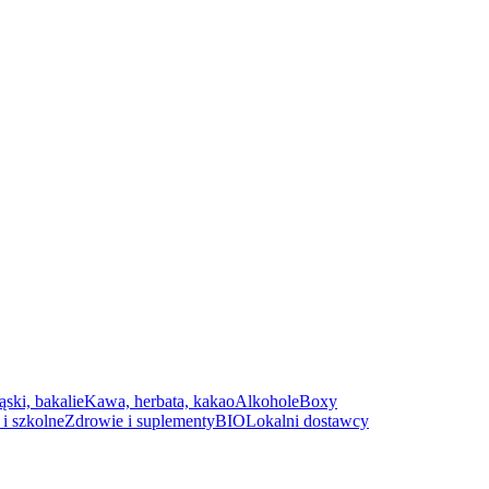
ąski, bakalie
Kawa, herbata, kakao
Alkohole
Boxy
i szkolne
Zdrowie i suplementy
BIO
Lokalni dostawcy