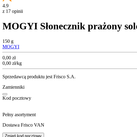
4.9
z 17 opinii
MOGYI Słonecznik prażony sol
150 g
MOGYI
Cena
0,00
zł
0,00
zł
/kg
Sprzedawcą produktu jest Frisco S.A.
Zamienniki
Kod pocztowy
Pełny asortyment
Dostawa Frisco VAN
Zmień kod pocztowy