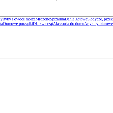
ny
Ryby i owoce morza
Mrożone
Spiżarnia
Dania gotowe
Słodycze, przek
ta
Domowe porządki
Dla zwierząt
Akcesoria do domu
Artykuły biurowe 