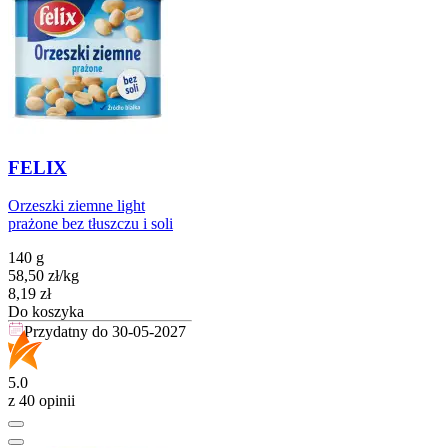
FELIX
Orzeszki ziemne light
prażone bez tłuszczu i soli
140 g
58,50
zł
/
kg
Cena
8,19
zł
Do koszyka
Przydatny do
30-05-2027
5.0
z 40 opinii