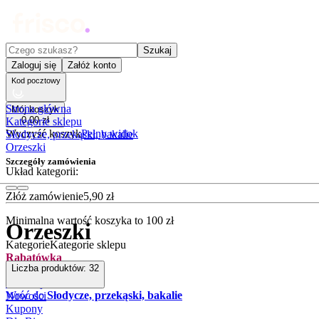
Czego szukasz?
Szukaj
Zaloguj się
Załóż konto
Kod pocztowy
Strona główna
Mój koszyk
0
,
00
zł
Kategorie sklepu
Wyczyść koszyk
Pełny widok
Słodycze, przekąski, bakalie
Orzeszki
Szczegóły zamówienia
Układ kategorii:
Złóż zamówienie
5
,
90
zł
Minimalna wartość koszyka to
100
zł
Orzeszki
Kategorie
Kategorie sklepu
Rabatówka
Liczba produktów:
32
Outlet
Promocje
Wróć do
Słodycze, przekąski, bakalie
Nowości
Kupony