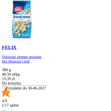
FELIX
Orzeszki ziemne prażone
bez tłuszczu i soli
380 g
40,50
zł
/
kg
Cena
15,39
zł
Do koszyka
Przydatny do
30-06-2027
4.9
z 17 opinii