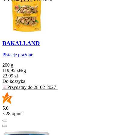
BAKALLAND
Pistacje prażone
200 g
119,95
zł
/
kg
Cena
23,99
zł
Do koszyka
Przydatny do
28-02-2027
5.0
z 28 opinii