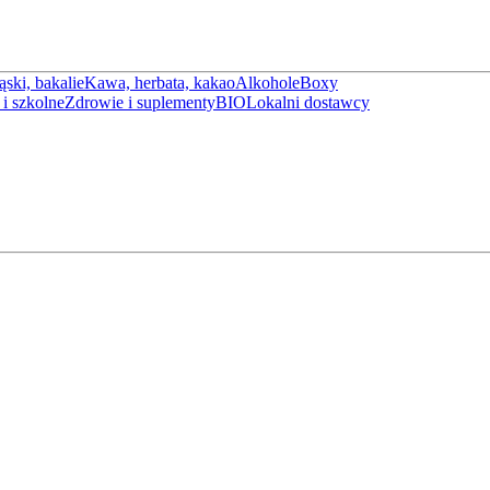
ąski, bakalie
Kawa, herbata, kakao
Alkohole
Boxy
i szkolne
Zdrowie i suplementy
BIO
Lokalni dostawcy