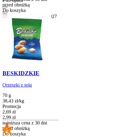
z 35 opinii
przed obniżką
Do koszyka
Przydatny do
30-01-2027
BESKIDZKIE
Orzeszki z solą
70 g
38,43
zł
/
kg
Promocja
Cena promocyjna
2,69
zł
2,99
zł
najniższa cena z 30 dni
przed obniżką
Do koszyka