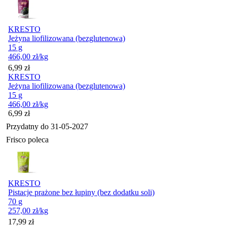
KRESTO
Jeżyna liofilizowana (bezglutenowa)
15 g
466,00
zł
/kg
Cena
6,99
zł
KRESTO
Jeżyna liofilizowana (bezglutenowa)
15 g
466,00
zł
/kg
Cena
6,99
zł
Przydatny do
31-05-2027
Frisco poleca
KRESTO
Pistacje prażone bez łupiny (bez dodatku soli)
70 g
257,00
zł
/kg
Cena
17,99
zł