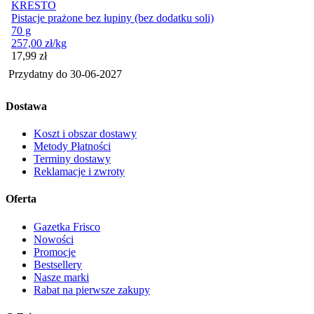
KRESTO
Pistacje prażone bez łupiny (bez dodatku soli)
70 g
257,00
zł
/kg
Cena
17,99
zł
Przydatny do
30-06-2027
Dostawa
Koszt i obszar dostawy
Metody Płatności
Terminy dostawy
Reklamacje i zwroty
Oferta
Gazetka Frisco
Nowości
Promocje
Bestsellery
Nasze marki
Rabat na pierwsze zakupy