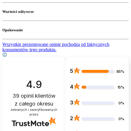
Wartości odżywcze
Opakowanie
Wszystkie prezentowane opinie pochodzą od faktycznych
konsumentów tego produktu.
5
85%
4.9
4
15%
39
opinii klientów
3
z całego okresu
0%
zebranych i zweryfikowanych
przez
2
0%