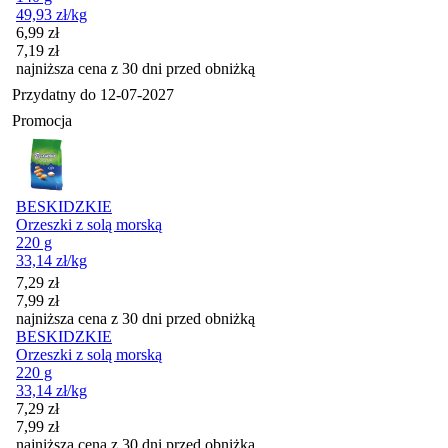
49,93
zł
/kg
Cena promocyjna
6,99
zł
7,19
zł
najniższa cena z 30 dni przed obniżką
Przydatny do
12-07-2027
Promocja
BESKIDZKIE
Orzeszki z solą morską
220 g
33,14
zł
/kg
Cena promocyjna
7,29
zł
7,99
zł
najniższa cena z 30 dni przed obniżką
BESKIDZKIE
Orzeszki z solą morską
220 g
33,14
zł
/kg
Cena promocyjna
7,29
zł
7,99
zł
najniższa cena z 30 dni przed obniżką