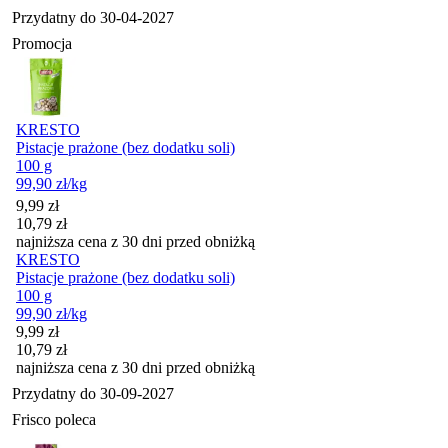
Przydatny do
30-04-2027
Promocja
KRESTO
Pistacje prażone (bez dodatku soli)
100 g
99,90
zł
/kg
Cena promocyjna
9,99
zł
10,79
zł
najniższa cena z 30 dni przed obniżką
KRESTO
Pistacje prażone (bez dodatku soli)
100 g
99,90
zł
/kg
Cena promocyjna
9,99
zł
10,79
zł
najniższa cena z 30 dni przed obniżką
Przydatny do
30-09-2027
Frisco poleca