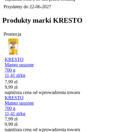
Przydatny do
22-06-2027
Produkty marki KRESTO
Promocja
KRESTO
Mango suszone
700 g
11,41
zł
/kg
Cena promocyjna
7,99
zł
9,99
zł
najniższa cena od wprowadzenia towaru
KRESTO
Mango suszone
700 g
11,41
zł
/kg
Cena promocyjna
7,99
zł
9,99
zł
najniższa cena od wprowadzenia towaru