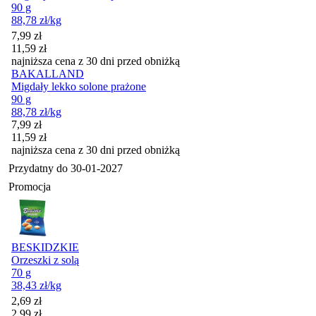
90 g
88,78
zł
/kg
Cena promocyjna
7,99
zł
11,59
zł
najniższa cena z 30 dni przed obniżką
BAKALLAND
Migdały lekko solone prażone
90 g
88,78
zł
/kg
Cena promocyjna
7,99
zł
11,59
zł
najniższa cena z 30 dni przed obniżką
Przydatny do
30-01-2027
Promocja
BESKIDZKIE
Orzeszki z solą
70 g
38,43
zł
/kg
Cena promocyjna
2,69
zł
2,99
zł