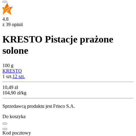
4.8
z 39 opinii
KRESTO Pistacje prażone
solone
100 g
KRESTO
1 szt.
12
szt.
Cena
10,49
zł
104,90
zł
/kg
Sprzedawcą produktu jest Frisco S.A.
Do koszyka
Kod pocztowy