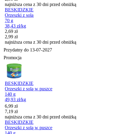
najniższa cena z 30 dni przed obniżką
BESKIDZKIE
Orzeszki z solą
70 g
38,43
zł
/kg
Cena promocyjna
2,69
zł
2,99
zł
najniższa cena z 30 dni przed obniżką
Przydatny do
13-07-2027
Promocja
BESKIDZKIE
Orzeszki z solą w puszce
140 g
49,93
zł
/kg
Cena promocyjna
6,99
zł
7,19
zł
najniższa cena z 30 dni przed obniżką
BESKIDZKIE
Orzeszki z solą w puszce
140 g