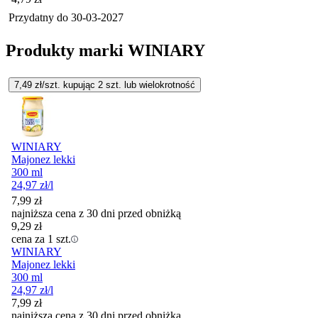
Przydatny do
30-03-2027
Produkty marki WINIARY
7,49
zł/szt. kupując
2
szt.
lub wielokrotność
WINIARY
Majonez lekki
300 ml
24,97
zł
/l
7,99
zł
najniższa cena z 30 dni przed obniżką
9,29
zł
cena za 1 szt.
WINIARY
Majonez lekki
300 ml
24,97
zł
/l
7,99
zł
najniższa cena z 30 dni przed obniżką