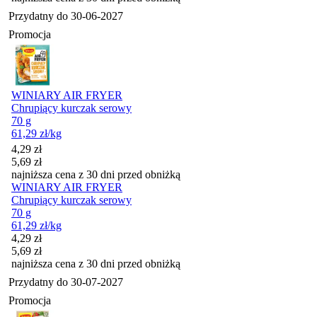
Przydatny do
30-06-2027
Promocja
WINIARY AIR FRYER
Chrupiący kurczak serowy
70 g
61,29
zł
/kg
Cena promocyjna
4,29
zł
5,69
zł
najniższa cena z 30 dni przed obniżką
WINIARY AIR FRYER
Chrupiący kurczak serowy
70 g
61,29
zł
/kg
Cena promocyjna
4,29
zł
5,69
zł
najniższa cena z 30 dni przed obniżką
Przydatny do
30-07-2027
Promocja