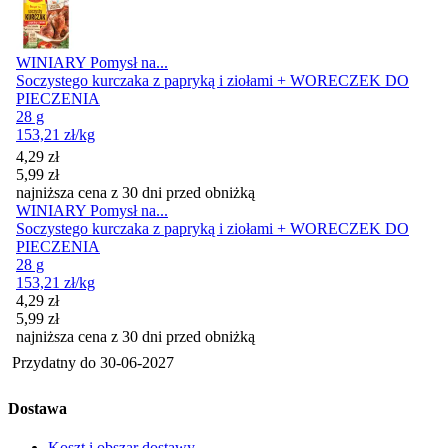
WINIARY Pomysł na...
Soczystego kurczaka z papryką i ziołami + WORECZEK DO
PIECZENIA
28 g
153,21
zł
/kg
Cena promocyjna
4,29
zł
5,99
zł
najniższa cena z 30 dni przed obniżką
WINIARY Pomysł na...
Soczystego kurczaka z papryką i ziołami + WORECZEK DO
PIECZENIA
28 g
153,21
zł
/kg
Cena promocyjna
4,29
zł
5,99
zł
najniższa cena z 30 dni przed obniżką
Przydatny do
30-06-2027
Dostawa
Koszt i obszar dostawy