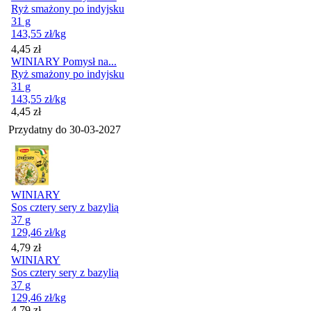
Ryż smażony po indyjsku
31 g
143,55
zł
/kg
Cena
4,45
zł
WINIARY Pomysł na...
Ryż smażony po indyjsku
31 g
143,55
zł
/kg
Cena
4,45
zł
Przydatny do
30-03-2027
WINIARY
Sos cztery sery z bazylią
37 g
129,46
zł
/kg
Cena
4,79
zł
WINIARY
Sos cztery sery z bazylią
37 g
129,46
zł
/kg
Cena
4,79
zł