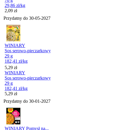
70 g
29,86
zł
/kg
Cena
2,09
zł
Przydatny do
30-05-2027
WINIARY
Sos serowo-pieczarkowy
29 g
182,41
zł
/kg
Cena
5,29
zł
WINIARY
Sos serowo-pieczarkowy
29 g
182,41
zł
/kg
Cena
5,29
zł
Przydatny do
30-01-2027
WINIARY Pomysł na...