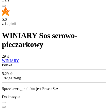
1
z
1
5.0
z 1 opinii
WINIARY Sos serowo-
pieczarkowy
29 g
WINIARY
Polska
Cena
5,29
zł
182,41
zł
/kg
Sprzedawcą produktu jest Frisco S.A.
Do koszyka