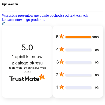
Opakowanie
Wszystkie prezentowane opinie pochodzą od faktycznych
konsumentów tego produktu.
5
100%
5.0
4
0%
1
opinii klientów
3
z całego okresu
0%
zebranych i zweryfikowanych
przez
2
0%
1
0%