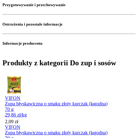
Przygotowywanie i przechowywanie
Ostrzeżenia i pozostałe informacje
Informacje producenta
Produkty z kategorii Do zup i sosów
VIFON
Zupa błyskawiczna o smaku złoty kurczak (łagodna)
70 g
29,86
zł
/kg
Cena
2,09
zł
VIFON
Zupa błyskawiczna o smaku złoty kurczak (łagodna)