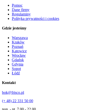
Pomoc
Dane firmy
Regulaminy
Polityka prywatności i cookies
Gdzie jesteśmy
Warszawa
Kraków
Poznań
Katowice
Wrocław
Gdańsk
Gdynia
Sopot
Łódź
Kontakt
bok@frisco.pl
(+ 48) 22 331 50 00
pon. - pt.
7.00 - 22.00