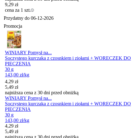
9,29
zł
cena za 1 szt.
Przydatny do
06-12-2026
Promocja
WINIARY Pomysł na...
Soczystego kurczaka z czosnkiem i ziołami + WORECZEK DO
PIECZENIA
30 g
143,00
zł
/kg
Cena promocyjna
4,29
zł
5,49
zł
najniższa cena z 30 dni przed obniżką
WINIARY Pomysł na...
Soczystego kurczaka z czosnkiem i ziołami + WORECZEK DO
PIECZENIA
30 g
143,00
zł
/kg
Cena promocyjna
4,29
zł
5,49
zł
najniższa cena z 30 dni przed obniżką