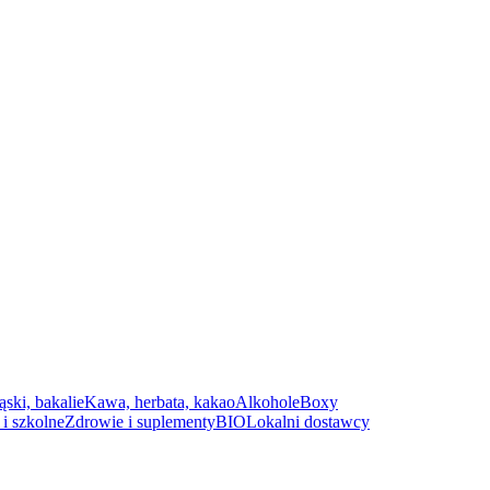
ąski, bakalie
Kawa, herbata, kakao
Alkohole
Boxy
i szkolne
Zdrowie i suplementy
BIO
Lokalni dostawcy