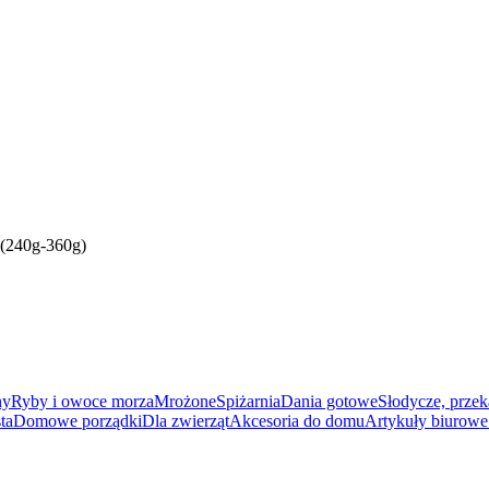
(240g-360g)
ny
Ryby i owoce morza
Mrożone
Spiżarnia
Dania gotowe
Słodycze, przek
ta
Domowe porządki
Dla zwierząt
Akcesoria do domu
Artykuły biurowe 