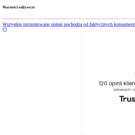
Wartości odżywcze
Wszystkie prezentowane opinie pochodzą od faktycznych konsument
120
opinii kli
zebranych i 