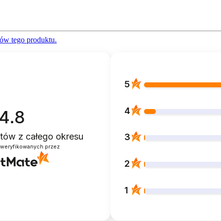
ów tego produktu.
5
4
4.8
entów
z całego okresu
3
zweryfikowanych przez
2
1