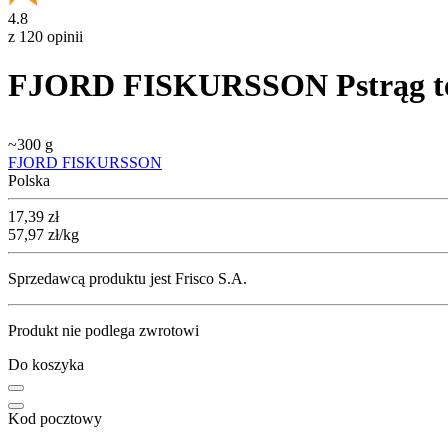
4.8
z 120 opinii
FJORD FISKURSSON Pstrąg tęcz
~
300 g
FJORD FISKURSSON
Polska
Cena
17,39
zł
57,97
zł
/kg
Sprzedawcą produktu jest Frisco S.A.
Produkt nie podlega zwrotowi
Do koszyka
Kod pocztowy