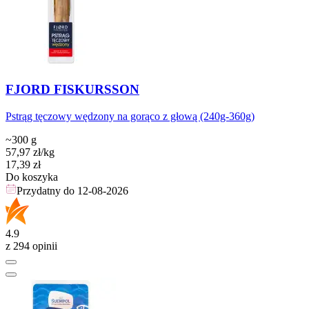
FJORD FISKURSSON
Pstrąg tęczowy wędzony na gorąco z głową (240g-360g)
~300 g
57,97
zł
/kg
Cena
17,39
zł
Do koszyka
Przydatny do
12-08-2026
4.9
z 294 opinii