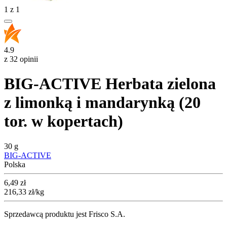
1
z
1
4.9
z 32 opinii
BIG-ACTIVE Herbata zielona
z limonką i mandarynką (20
tor. w kopertach)
30 g
BIG-ACTIVE
Polska
Cena
6,49
zł
216,33
zł
/kg
Sprzedawcą produktu jest Frisco S.A.