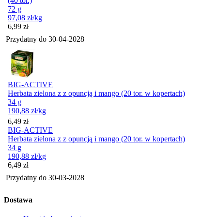
(40 tor.)
72 g
97,08
zł
/kg
Cena
6,99
zł
Przydatny do
30-04-2028
BIG-ACTIVE
Herbata zielona z z opuncją i mango (20 tor. w kopertach)
34 g
190,88
zł
/kg
Cena
6,49
zł
BIG-ACTIVE
Herbata zielona z z opuncją i mango (20 tor. w kopertach)
34 g
190,88
zł
/kg
Cena
6,49
zł
Przydatny do
30-03-2028
Dostawa