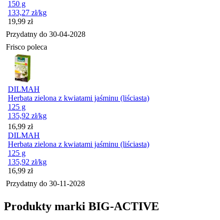
150 g
133,27
zł
/kg
Cena
19,99
zł
Przydatny do
30-04-2028
Frisco poleca
DILMAH
Herbata zielona z kwiatami jaśminu (liściasta)
125 g
135,92
zł
/kg
Cena
16,99
zł
DILMAH
Herbata zielona z kwiatami jaśminu (liściasta)
125 g
135,92
zł
/kg
Cena
16,99
zł
Przydatny do
30-11-2028
Produkty marki BIG-ACTIVE