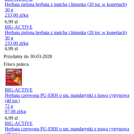
Herbata zielona herbata z matchą i limonką (20 tor. w kopertach)
30 g
233,00
zł
/kg
Cena
6,99
zł
BIG-ACTIVE
Herbata zielona herbata z matchą i limonką (20 tor. w kopertach)
30 g
233,00
zł
/kg
Cena
6,99
zł
Przydatny do
30-03-2028
Frisco poleca
BIG-ACTIVE
Herbata czerwona PU-ERH o sm. mandarynki z trawą cytrynową
(40 tor.)
72 g
97,08
zł
/kg
Cena
6,99
zł
BIG-ACTIVE
Herbata czerwona PU-ERH o sm. mandarynki z trawą cytrynową