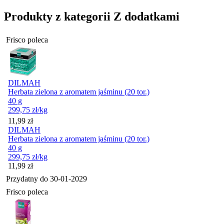
Produkty z kategorii Z dodatkami
Frisco poleca
DILMAH
Herbata zielona z aromatem jaśminu (20 tor.)
40 g
299,75
zł
/kg
Cena
11,99
zł
DILMAH
Herbata zielona z aromatem jaśminu (20 tor.)
40 g
299,75
zł
/kg
Cena
11,99
zł
Przydatny do
30-01-2029
Frisco poleca