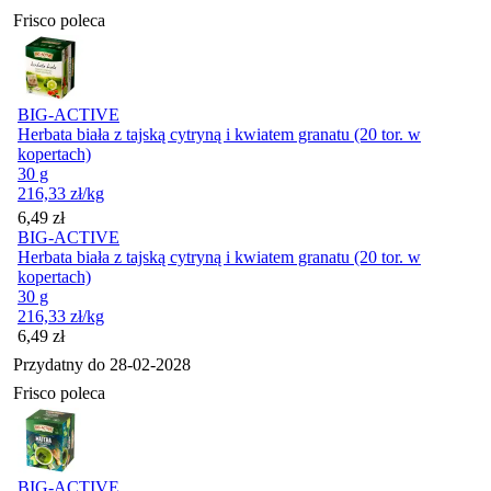
Frisco poleca
BIG-ACTIVE
Herbata biała z tajską cytryną i kwiatem granatu (20 tor. w
kopertach)
30 g
216,33
zł
/kg
Cena
6,49
zł
BIG-ACTIVE
Herbata biała z tajską cytryną i kwiatem granatu (20 tor. w
kopertach)
30 g
216,33
zł
/kg
Cena
6,49
zł
Przydatny do
28-02-2028
Frisco poleca
BIG-ACTIVE