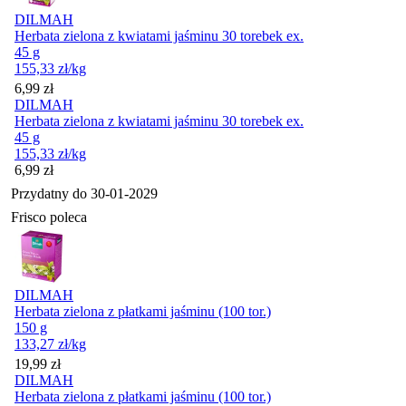
DILMAH
Herbata zielona z kwiatami jaśminu 30 torebek ex.
45 g
155,33
zł
/kg
Cena
6,99
zł
DILMAH
Herbata zielona z kwiatami jaśminu 30 torebek ex.
45 g
155,33
zł
/kg
Cena
6,99
zł
Przydatny do
30-01-2029
Frisco poleca
DILMAH
Herbata zielona z płatkami jaśminu (100 tor.)
150 g
133,27
zł
/kg
Cena
19,99
zł
DILMAH
Herbata zielona z płatkami jaśminu (100 tor.)