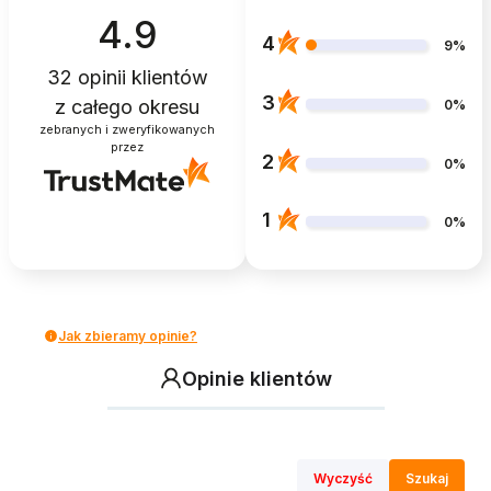
4.9
4
9%
32
opinii klientów
3
z całego okresu
0%
zebranych i zweryfikowanych
przez
2
0%
1
0%
Jak zbieramy opinie?
Opinie klientów
Wyczyść
Szukaj