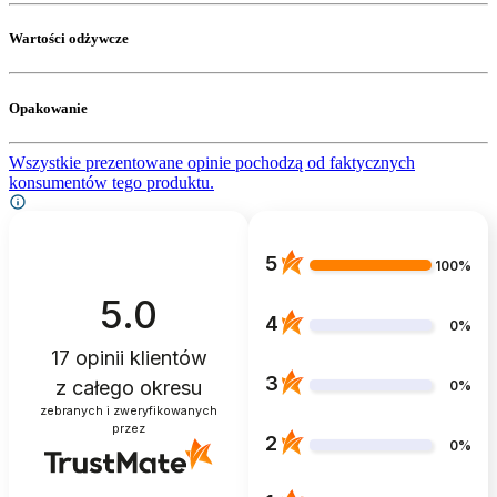
Wartości odżywcze
Opakowanie
Wszystkie prezentowane opinie pochodzą od faktycznych
konsumentów tego produktu.
5
100%
5.0
4
0%
17
opinii klientów
3
z całego okresu
0%
zebranych i zweryfikowanych
przez
2
0%