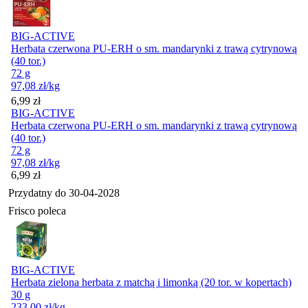
BIG-ACTIVE
Herbata czerwona PU-ERH o sm. mandarynki z trawą cytrynową
(40 tor.)
72 g
97,08
zł
/kg
Cena
6,99
zł
BIG-ACTIVE
Herbata czerwona PU-ERH o sm. mandarynki z trawą cytrynową
(40 tor.)
72 g
97,08
zł
/kg
Cena
6,99
zł
Przydatny do
30-04-2028
Frisco poleca
BIG-ACTIVE
Herbata zielona herbata z matchą i limonką (20 tor. w kopertach)
30 g
233,00
zł
/kg