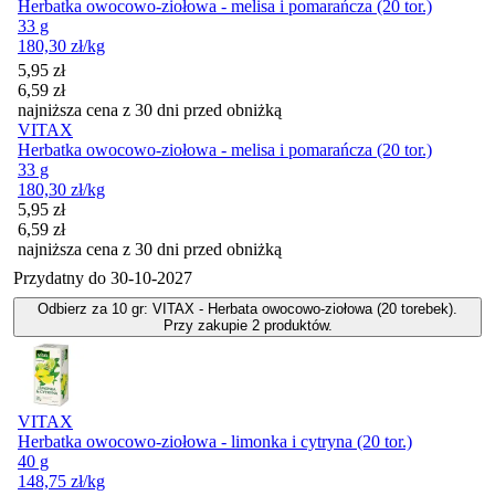
Herbatka owocowo-ziołowa - melisa i pomarańcza (20 tor.)
33 g
180,30
zł
/kg
Cena promocyjna
5,95
zł
6,59
zł
najniższa cena z 30 dni przed obniżką
VITAX
Herbatka owocowo-ziołowa - melisa i pomarańcza (20 tor.)
33 g
180,30
zł
/kg
Cena promocyjna
5,95
zł
6,59
zł
najniższa cena z 30 dni przed obniżką
Przydatny do
30-10-2027
Odbierz za 10 gr: VITAX - Herbata owocowo-ziołowa (20 torebek).
Przy zakupie 2 produktów.
VITAX
Herbatka owocowo-ziołowa - limonka i cytryna (20 tor.)
40 g
148,75
zł
/kg