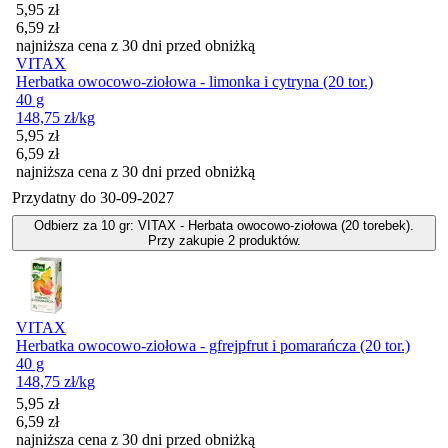
Cena promocyjna
5,95
zł
6,59
zł
najniższa cena z 30 dni przed obniżką
VITAX
Herbatka owocowo-ziołowa - limonka i cytryna (20 tor.)
40 g
148,75
zł
/kg
Cena promocyjna
5,95
zł
6,59
zł
najniższa cena z 30 dni przed obniżką
Przydatny do
30-09-2027
Odbierz za 10 gr: VITAX - Herbata owocowo-ziołowa (20 torebek).
Przy zakupie 2 produktów.
VITAX
Herbatka owocowo-ziołowa - gfrejpfrut i pomarańcza (20 tor.)
40 g
148,75
zł
/kg
Cena promocyjna
5,95
zł
6,59
zł
najniższa cena z 30 dni przed obniżką