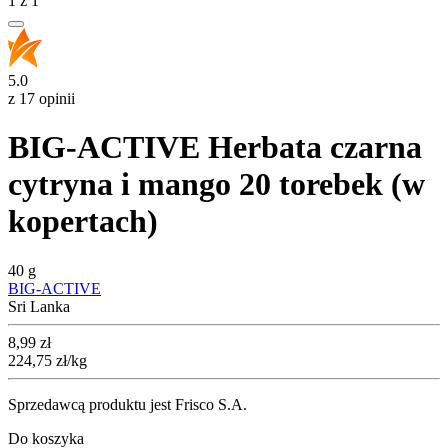
1
z
1
5.0
z 17 opinii
BIG-ACTIVE Herbata czarna
cytryna i mango 20 torebek (w
kopertach)
40 g
BIG-ACTIVE
Sri Lanka
Cena
8,99
zł
224,75
zł
/kg
Sprzedawcą produktu jest Frisco S.A.
Do koszyka