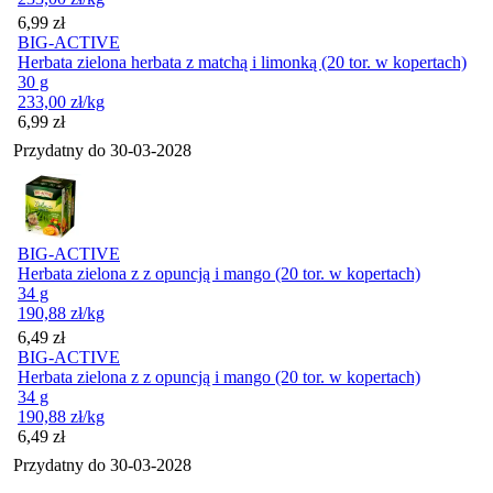
Cena
6,99
zł
BIG-ACTIVE
Herbata zielona herbata z matchą i limonką (20 tor. w kopertach)
30 g
233,00
zł
/kg
Cena
6,99
zł
Przydatny do
30-03-2028
BIG-ACTIVE
Herbata zielona z z opuncją i mango (20 tor. w kopertach)
34 g
190,88
zł
/kg
Cena
6,49
zł
BIG-ACTIVE
Herbata zielona z z opuncją i mango (20 tor. w kopertach)
34 g
190,88
zł
/kg
Cena
6,49
zł
Przydatny do
30-03-2028