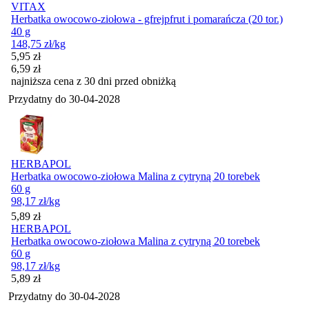
VITAX
Herbatka owocowo-ziołowa - gfrejpfrut i pomarańcza (20 tor.)
40 g
148,75
zł
/kg
Cena promocyjna
5,95
zł
6,59
zł
najniższa cena z 30 dni przed obniżką
Przydatny do
30-04-2028
HERBAPOL
Herbatka owocowo-ziołowa Malina z cytryną 20 torebek
60 g
98,17
zł
/kg
Cena
5,89
zł
HERBAPOL
Herbatka owocowo-ziołowa Malina z cytryną 20 torebek
60 g
98,17
zł
/kg
Cena
5,89
zł
Przydatny do
30-04-2028