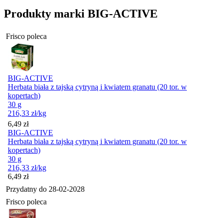
Produkty marki BIG-ACTIVE
Frisco poleca
BIG-ACTIVE
Herbata biała z tajską cytryną i kwiatem granatu (20 tor. w
kopertach)
30 g
216,33
zł
/kg
Cena
6,49
zł
BIG-ACTIVE
Herbata biała z tajską cytryną i kwiatem granatu (20 tor. w
kopertach)
30 g
216,33
zł
/kg
Cena
6,49
zł
Przydatny do
28-02-2028
Frisco poleca