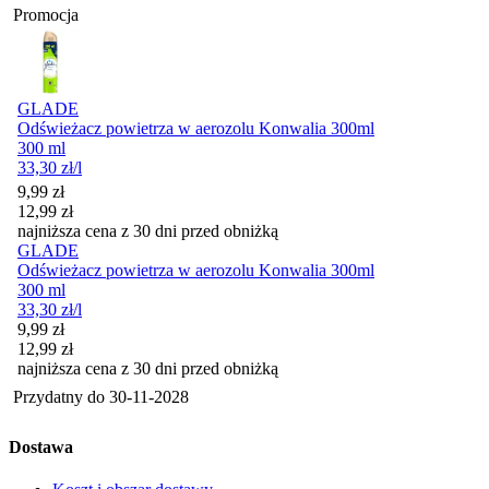
Promocja
GLADE
Odświeżacz powietrza w aerozolu Konwalia 300ml
300 ml
33,30
zł
/l
Cena promocyjna
9,99
zł
12,99
zł
najniższa cena z 30 dni przed obniżką
GLADE
Odświeżacz powietrza w aerozolu Konwalia 300ml
300 ml
33,30
zł
/l
Cena promocyjna
9,99
zł
12,99
zł
najniższa cena z 30 dni przed obniżką
Przydatny do
30-11-2028
Dostawa