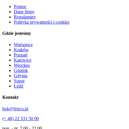
Pomoc
Dane firmy
Regulaminy
Polityka prywatności i cookies
Gdzie jesteśmy
Warszawa
Kraków
Poznań
Katowice
Wrocław
Gdańsk
Gdynia
Sopot
Łódź
Kontakt
bok@frisco.pl
(+ 48) 22 331 50 00
pon. - pt.
7.00 - 22.00