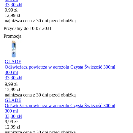
33,30
zł
/l
Cena promocyjna
9,99
zł
12,99
zł
najniższa cena z 30 dni przed obniżką
Przydatny do
10-07-2031
Promocja
GLADE
Odświeżacz powietrza w aerozolu Czysta Świeżość 300ml
300 ml
33,30
zł
/l
Cena promocyjna
9,99
zł
12,99
zł
najniższa cena z 30 dni przed obniżką
GLADE
Odświeżacz powietrza w aerozolu Czysta Świeżość 300ml
300 ml
33,30
zł
/l
Cena promocyjna
9,99
zł
12,99
zł
najniższa cena z 30 dni przed obniżką