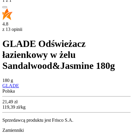
1
z
1
4.8
z 13 opinii
GLADE Odświeżacz
łazienkowy w żelu
Sandalwood&Jasmine 180g
180 g
GLADE
Polska
Cena
21,49
zł
119,39
zł
/kg
Sprzedawcą produktu jest Frisco S.A.
Zamienniki