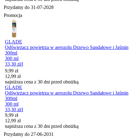
Przydatny do
31-07-2028
Promocja
GLADE
Odświeżacz powietrza w aerozolu Drzewo Sandałowe i Jaśmin
300ml
300 ml
33,30
zł
/l
Cena promocyjna
9,99
zł
12,99
zł
najniższa cena z 30 dni przed obniżką
GLADE
Odświeżacz powietrza w aerozolu Drzewo Sandałowe i Jaśmin
300ml
300 ml
33,30
zł
/l
Cena promocyjna
9,99
zł
12,99
zł
najniższa cena z 30 dni przed obniżką
Przydatny do
27-06-2031