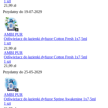
1 szt
Cena
21,99
zł
Przydatny do
19-07-2029
AMBI PUR
Odświeżacz do łazienki dyfuzor Cotton Fresh 1x7,5ml
1 szt
Cena
21,99
zł
AMBI PUR
Odświeżacz do łazienki dyfuzor Cotton Fresh 1x7,5ml
1 szt
Cena
21,99
zł
Przydatny do
25-05-2029
AMBI PUR
Odświeżacz do łazienki dyfuzor Spring Awakening 1x7,5ml
1 szt