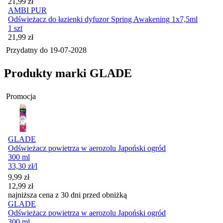
Cena
21,99
zł
AMBI PUR
Odświeżacz do łazienki dyfuzor Spring Awakening 1x7,5ml
1 szt
Cena
21,99
zł
Przydatny do
19-07-2028
Produkty marki GLADE
Promocja
GLADE
Odświeżacz powietrza w aerozolu Japoński ogród
300 ml
33,30
zł
/l
Cena promocyjna
9,99
zł
12,99
zł
najniższa cena z 30 dni przed obniżką
GLADE
Odświeżacz powietrza w aerozolu Japoński ogród
300 ml