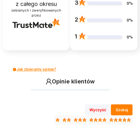
3
z całego okresu
0%
zebranych i zweryfikowanych
przez
2
0%
1
0%
Jak zbieramy opinie?
Opinie klientów
Wyczyść
Szukaj