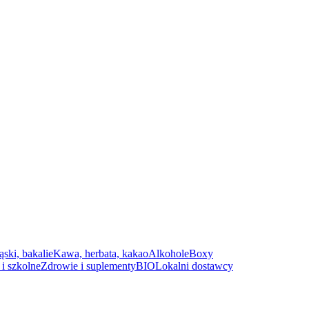
ąski, bakalie
Kawa, herbata, kakao
Alkohole
Boxy
i szkolne
Zdrowie i suplementy
BIO
Lokalni dostawcy