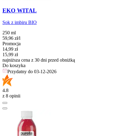
EKO WITAL
Sok z imbiru BIO
250 ml
59,96
zł
/l
Promocja
Cena promocyjna
14,99
zł
15,99
zł
najniższa cena z 30 dni przed obniżką
Do koszyka
Przydatny do
03-12-2026
4.8
z 8 opinii