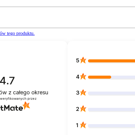
ów tego produktu.
5
4
4.7
ntów
z całego okresu
3
zweryfikowanych przez
2
1