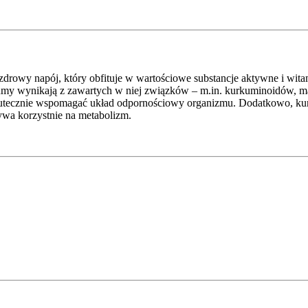
zdrowy napój, który obfituje w wartościowe substancje aktywne i witam
y wynikają z zawartych w niej związków – m.in. kurkuminoidów, mają
utecznie wspomagać układ odpornościowy organizmu. Dodatkowo, kur
ywa korzystnie na metabolizm.