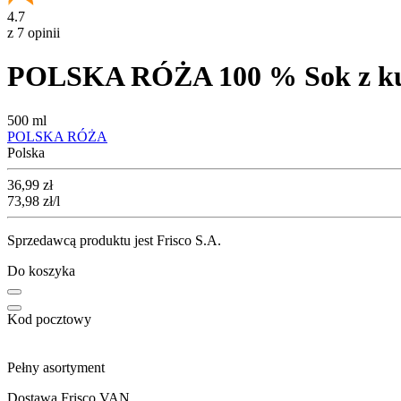
4.7
z 7 opinii
POLSKA RÓŻA 100 % Sok z k
500 ml
POLSKA RÓŻA
Polska
Cena
36,99
zł
73,98
zł
/l
Sprzedawcą produktu jest Frisco S.A.
Do koszyka
Kod pocztowy
Pełny asortyment
Dostawa Frisco VAN