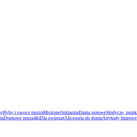
ny
Ryby i owoce morza
Mrożone
Spiżarnia
Dania gotowe
Słodycze, przek
ta
Domowe porządki
Dla zwierząt
Akcesoria do domu
Artykuły biurowe 