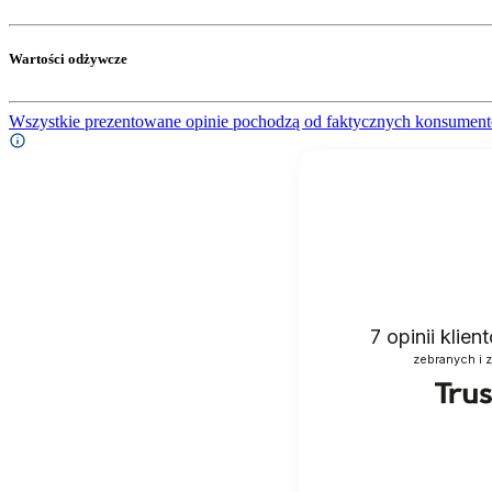
Wartości odżywcze
Wszystkie prezentowane opinie pochodzą od faktycznych konsument
7
opinii klie
zebranych i 