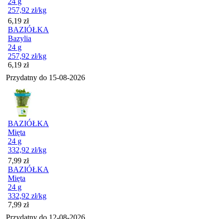
24 g
257,92
zł
/kg
Cena
6,19
zł
BAZIÓŁKA
Bazylia
24 g
257,92
zł
/kg
Cena
6,19
zł
Przydatny do
15-08-2026
BAZIÓŁKA
Mięta
24 g
332,92
zł
/kg
Cena
7,99
zł
BAZIÓŁKA
Mięta
24 g
332,92
zł
/kg
Cena
7,99
zł
Przydatny do
12-08-2026