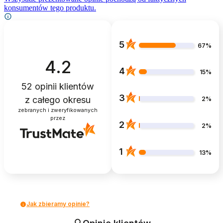
konsumentów tego produktu.
5
67%
4.2
4
15%
52
opinii klientów
3
z całego okresu
2%
zebranych i zweryfikowanych
przez
2
2%
1
13%
Jak zbieramy opinie?