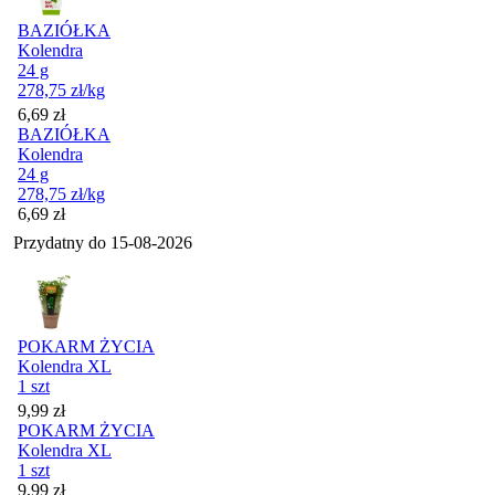
BAZIÓŁKA
Kolendra
24 g
278,75
zł
/kg
Cena
6,69
zł
BAZIÓŁKA
Kolendra
24 g
278,75
zł
/kg
Cena
6,69
zł
Przydatny do
15-08-2026
POKARM ŻYCIA
Kolendra XL
1 szt
Cena
9,99
zł
POKARM ŻYCIA
Kolendra XL
1 szt
Cena
9,99
zł