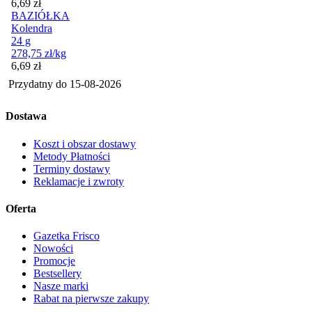
Cena
6,69
zł
BAZIÓŁKA
Kolendra
24 g
278,75
zł
/kg
Cena
6,69
zł
Przydatny do
15-08-2026
Dostawa
Koszt i obszar dostawy
Metody Płatności
Terminy dostawy
Reklamacje i zwroty
Oferta
Gazetka Frisco
Nowości
Promocje
Bestsellery
Nasze marki
Rabat na pierwsze zakupy