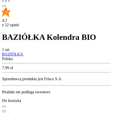
1
z
1
4.2
z 52 opinii
BAZIÓŁKA Kolendra BIO
1 szt
BAZIÓŁKA
Polska
Cena
7,99
zł
Sprzedawcą produktu jest Frisco S.A.
Produkt nie podlega zwrotowi
Do koszyka