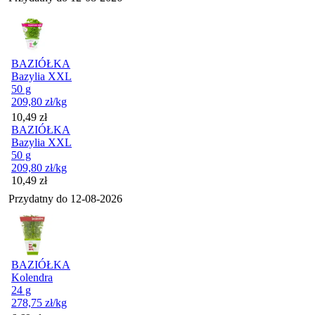
BAZIÓŁKA
Bazylia XXL
50 g
209,80
zł
/kg
Cena
10,49
zł
BAZIÓŁKA
Bazylia XXL
50 g
209,80
zł
/kg
Cena
10,49
zł
Przydatny do
12-08-2026
BAZIÓŁKA
Kolendra
24 g
278,75
zł
/kg