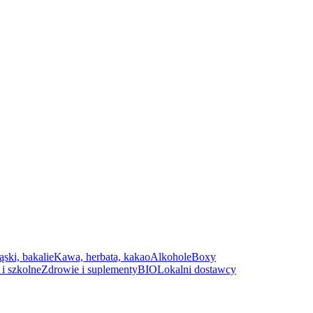
ąski, bakalie
Kawa, herbata, kakao
Alkohole
Boxy
i szkolne
Zdrowie i suplementy
BIO
Lokalni dostawcy