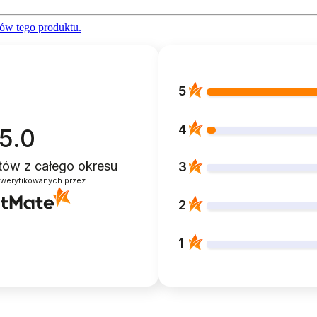
ów tego produktu.
5
4
5.0
ntów
z całego okresu
3
zweryfikowanych przez
2
1