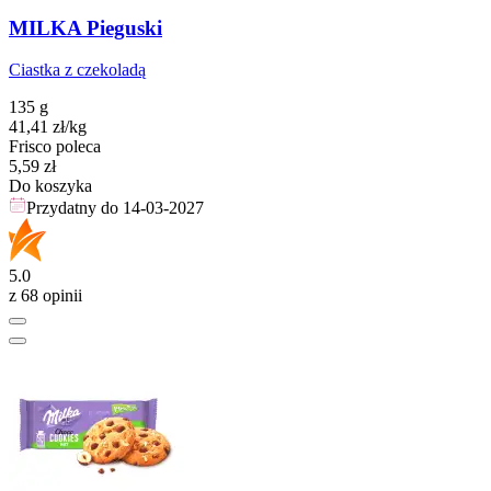
MILKA Pieguski
Ciastka z czekoladą
135 g
41,41
zł
/kg
Frisco poleca
Cena
5,59
zł
Do koszyka
Przydatny do
14-03-2027
5.0
z 68 opinii