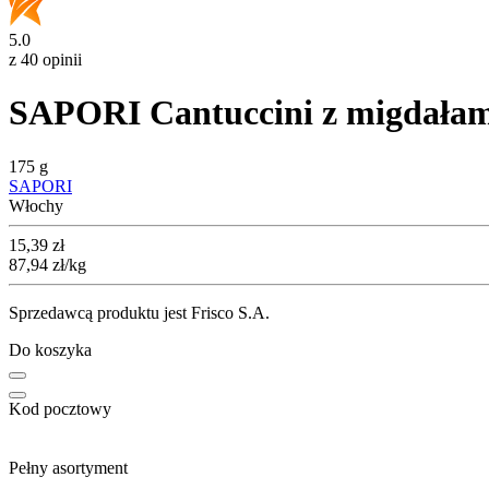
5.0
z 40 opinii
SAPORI Cantuccini z migdała
175 g
SAPORI
Włochy
Cena
15,39
zł
87,94
zł
/kg
Sprzedawcą produktu jest Frisco S.A.
Do koszyka
Kod pocztowy
Pełny asortyment