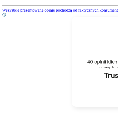
Wszystkie prezentowane opinie pochodzą od faktycznych konsument
40
opinii klie
zebranych i 