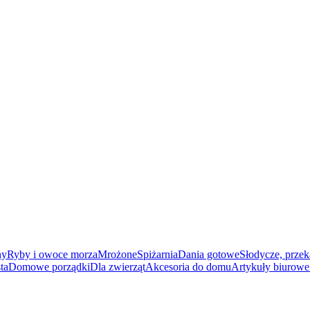
ny
Ryby i owoce morza
Mrożone
Spiżarnia
Dania gotowe
Słodycze, przek
ta
Domowe porządki
Dla zwierząt
Akcesoria do domu
Artykuły biurowe 