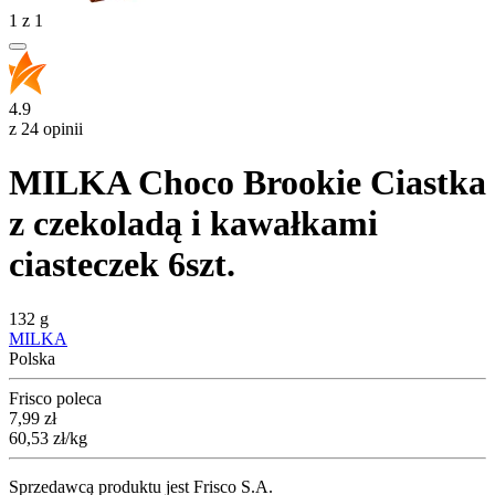
1
z
1
4.9
z 24 opinii
MILKA Choco Brookie Ciastka
z czekoladą i kawałkami
ciasteczek 6szt.
132 g
MILKA
Polska
Frisco poleca
Cena
7,99
zł
60,53
zł
/kg
Sprzedawcą produktu jest Frisco S.A.