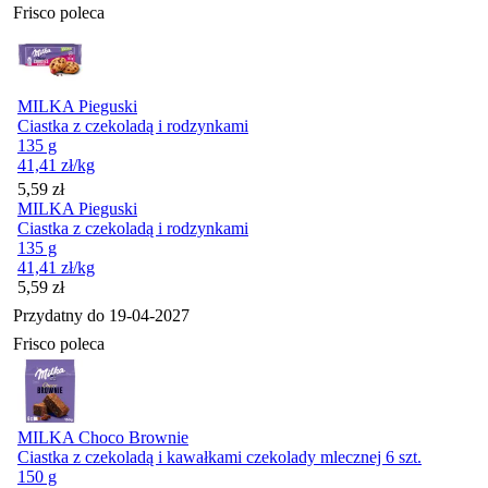
Frisco poleca
MILKA Pieguski
Ciastka z czekoladą i rodzynkami
135 g
41,41
zł
/kg
Cena
5,59
zł
MILKA Pieguski
Ciastka z czekoladą i rodzynkami
135 g
41,41
zł
/kg
Cena
5,59
zł
Przydatny do
19-04-2027
Frisco poleca
MILKA Choco Brownie
Ciastka z czekoladą i kawałkami czekolady mlecznej 6 szt.
150 g