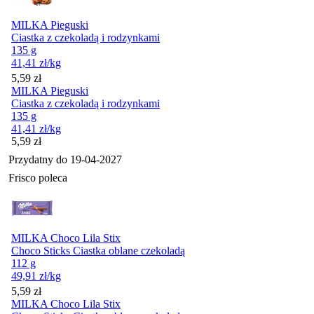
MILKA Pieguski
Ciastka z czekoladą i rodzynkami
135 g
41,41
zł
/kg
Cena
5,59
zł
MILKA Pieguski
Ciastka z czekoladą i rodzynkami
135 g
41,41
zł
/kg
Cena
5,59
zł
Przydatny do
19-04-2027
Frisco poleca
MILKA Choco Lila Stix
Choco Sticks Ciastka oblane czekoladą
112 g
49,91
zł
/kg
Cena
5,59
zł
MILKA Choco Lila Stix