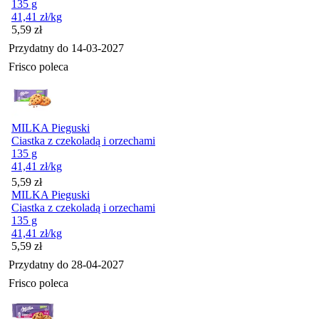
135 g
41,41
zł
/kg
Cena
5,59
zł
Przydatny do
14-03-2027
Frisco poleca
MILKA Pieguski
Ciastka z czekoladą i orzechami
135 g
41,41
zł
/kg
Cena
5,59
zł
MILKA Pieguski
Ciastka z czekoladą i orzechami
135 g
41,41
zł
/kg
Cena
5,59
zł
Przydatny do
28-04-2027
Frisco poleca