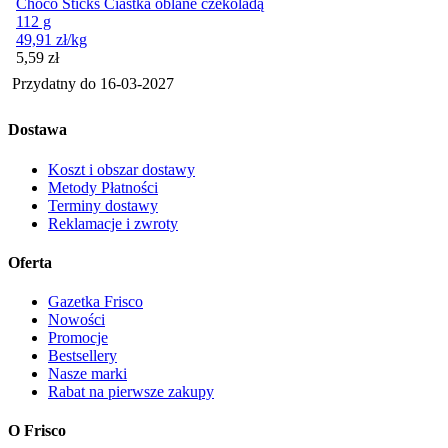
Choco Sticks Ciastka oblane czekoladą
112 g
49,91
zł
/kg
Cena
5,59
zł
Przydatny do
16-03-2027
Dostawa
Koszt i obszar dostawy
Metody Płatności
Terminy dostawy
Reklamacje i zwroty
Oferta
Gazetka Frisco
Nowości
Promocje
Bestsellery
Nasze marki
Rabat na pierwsze zakupy
O Frisco