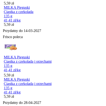
Cena
5,59
zł
MILKA Pieguski
Ciastka z czekoladą
135 g
41,41
zł
/kg
Cena
5,59
zł
Przydatny do
14-03-2027
Frisco poleca
MILKA Pieguski
Ciastka z czekoladą i orzechami
135 g
41,41
zł
/kg
Cena
5,59
zł
MILKA Pieguski
Ciastka z czekoladą i orzechami
135 g
41,41
zł
/kg
Cena
5,59
zł
Przydatny do
28-04-2027