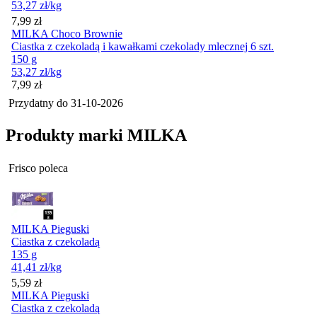
53,27
zł
/kg
Cena
7,99
zł
MILKA Choco Brownie
Ciastka z czekoladą i kawałkami czekolady mlecznej 6 szt.
150 g
53,27
zł
/kg
Cena
7,99
zł
Przydatny do
31-10-2026
Produkty marki MILKA
Frisco poleca
MILKA Pieguski
Ciastka z czekoladą
135 g
41,41
zł
/kg
Cena
5,59
zł
MILKA Pieguski
Ciastka z czekoladą