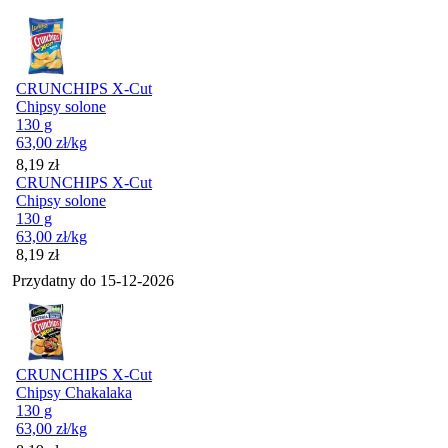
CRUNCHIPS X-Cut
Chipsy solone
130 g
63,00
zł
/kg
Cena
8,19
zł
CRUNCHIPS X-Cut
Chipsy solone
130 g
63,00
zł
/kg
Cena
8,19
zł
Przydatny do
15-12-2026
CRUNCHIPS X-Cut
Chipsy Chakalaka
130 g
63,00
zł
/kg