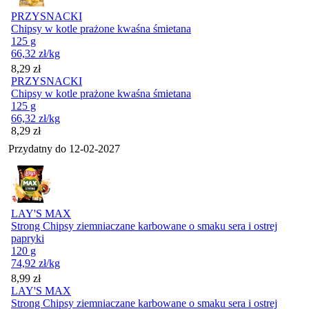
PRZYSNACKI
Chipsy w kotle prażone kwaśna śmietana
125 g
66,32
zł
/kg
Cena
8,29
zł
PRZYSNACKI
Chipsy w kotle prażone kwaśna śmietana
125 g
66,32
zł
/kg
Cena
8,29
zł
Przydatny do
12-02-2027
LAY'S MAX
Strong Chipsy ziemniaczane karbowane o smaku sera i ostrej
papryki
120 g
74,92
zł
/kg
Cena
8,99
zł
LAY'S MAX
Strong Chipsy ziemniaczane karbowane o smaku sera i ostrej