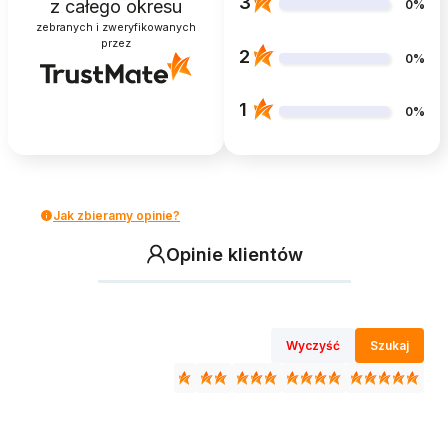
3
z całego okresu
0%
zebranych i zweryfikowanych
przez
2
0%
1
0%
Jak zbieramy opinie?
Opinie klientów
Wyczyść
Szukaj