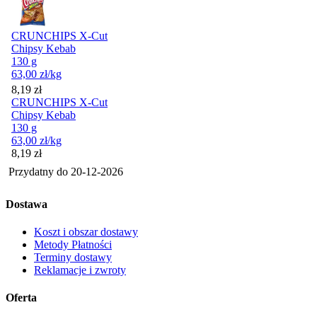
CRUNCHIPS X-Cut
Chipsy Kebab
130 g
63,00
zł
/kg
Cena
8,19
zł
CRUNCHIPS X-Cut
Chipsy Kebab
130 g
63,00
zł
/kg
Cena
8,19
zł
Przydatny do
20-12-2026
Dostawa
Koszt i obszar dostawy
Metody Płatności
Terminy dostawy
Reklamacje i zwroty
Oferta