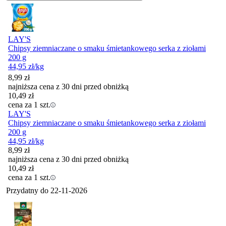
LAY'S
Chipsy ziemniaczane o smaku śmietankowego serka z ziołami
200 g
44,95
zł
/kg
8,99
zł
najniższa cena z 30 dni przed obniżką
10,49
zł
cena za 1 szt.
LAY'S
Chipsy ziemniaczane o smaku śmietankowego serka z ziołami
200 g
44,95
zł
/kg
8,99
zł
najniższa cena z 30 dni przed obniżką
10,49
zł
cena za 1 szt.
Przydatny do
22-11-2026