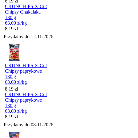
Cena
8,19
zł
CRUNCHIPS X-Cut
Chipsy Chakalaka
130 g
63,00
zł
/kg
Cena
8,19
zł
Przydatny do
12-11-2026
CRUNCHIPS X-Cut
Chipsy paprykowe
130 g
63,00
zł
/kg
Cena
8,19
zł
CRUNCHIPS X-Cut
Chipsy paprykowe
130 g
63,00
zł
/kg
Cena
8,19
zł
Przydatny do
08-11-2026