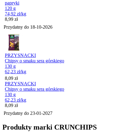
papryki
120 g
74,92
zł
/kg
Cena
8,99
zł
Przydatny do
18-10-2026
PRZYSNACKI
Chipsy o smaku sera górskiego
130 g
62,23
zł
/kg
Cena
8,09
zł
PRZYSNACKI
Chipsy o smaku sera górskiego
130 g
62,23
zł
/kg
Cena
8,09
zł
Przydatny do
23-01-2027
Produkty marki CRUNCHIPS