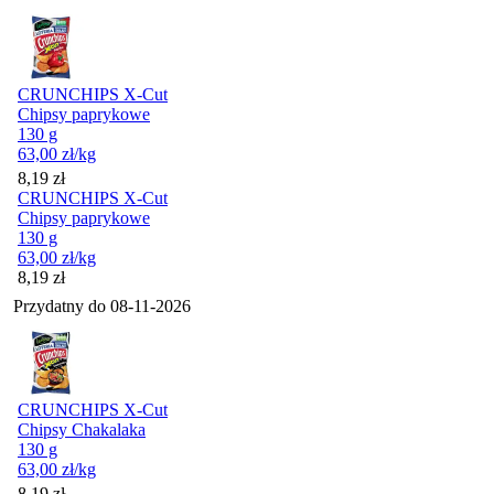
CRUNCHIPS X-Cut
Chipsy paprykowe
130 g
63,00
zł
/kg
Cena
8,19
zł
CRUNCHIPS X-Cut
Chipsy paprykowe
130 g
63,00
zł
/kg
Cena
8,19
zł
Przydatny do
08-11-2026
CRUNCHIPS X-Cut
Chipsy Chakalaka
130 g
63,00
zł
/kg
Cena
8,19
zł