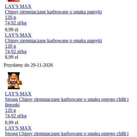
LAY'S MAX
Chipsy ziemniaczane karbowane o smaku papryki
120 g
74,92
zł
/kg
Cena
8,99
zł
LAY'S MAX
Chipsy ziemniaczane karbowane o smaku papryki
120 g
74,92
zł
/kg
Cena
8,99
zł
Przydatny do
29-11-2026
LAY'S MAX
Strong Chipsy ziemniaczane karbowane o smaku ostrego chilli i
limonki
120 g
74,92
zł
/kg
Cena
8,99
zł
LAY'S MAX
Strong Chipsy ziemniaczane karbowane o smaku ostrego chilli i