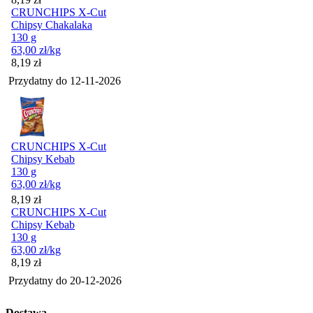
CRUNCHIPS X-Cut
Chipsy Chakalaka
130 g
63,00
zł
/kg
Cena
8,19
zł
Przydatny do
12-11-2026
CRUNCHIPS X-Cut
Chipsy Kebab
130 g
63,00
zł
/kg
Cena
8,19
zł
CRUNCHIPS X-Cut
Chipsy Kebab
130 g
63,00
zł
/kg
Cena
8,19
zł
Przydatny do
20-12-2026
Dostawa