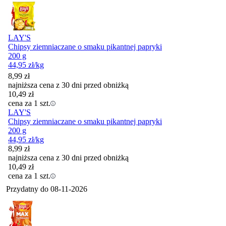
LAY'S
Chipsy ziemniaczane o smaku pikantnej papryki
200 g
44,95
zł
/kg
8,99
zł
najniższa cena z 30 dni przed obniżką
10,49
zł
cena za 1 szt.
LAY'S
Chipsy ziemniaczane o smaku pikantnej papryki
200 g
44,95
zł
/kg
8,99
zł
najniższa cena z 30 dni przed obniżką
10,49
zł
cena za 1 szt.
Przydatny do
08-11-2026