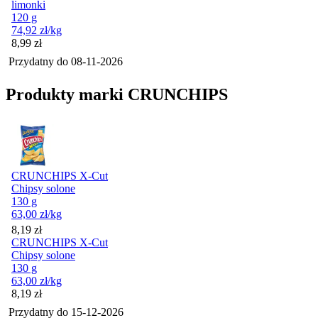
limonki
120 g
74,92
zł
/kg
Cena
8,99
zł
Przydatny do
08-11-2026
Produkty marki CRUNCHIPS
CRUNCHIPS X-Cut
Chipsy solone
130 g
63,00
zł
/kg
Cena
8,19
zł
CRUNCHIPS X-Cut
Chipsy solone
130 g
63,00
zł
/kg
Cena
8,19
zł
Przydatny do
15-12-2026