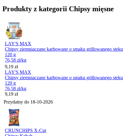
Produkty z kategorii Chipsy mięsne
LAY'S MAX
Chipsy ziemniaczane karbowane o smaku grillowanego steku
120 g
76,58
zł
/kg
Cena
9,19
zł
LAY'S MAX
Chipsy ziemniaczane karbowane o smaku grillowanego steku
120 g
76,58
zł
/kg
Cena
9,19
zł
Przydatny do
18-10-2026
CRUNCHIPS X-Cut
Chipsy Kebab