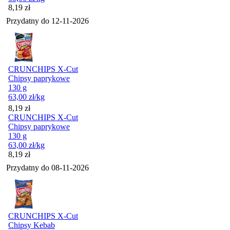
Cena
8,19
zł
Przydatny do
12-11-2026
CRUNCHIPS X-Cut
Chipsy paprykowe
130 g
63,00
zł
/kg
Cena
8,19
zł
CRUNCHIPS X-Cut
Chipsy paprykowe
130 g
63,00
zł
/kg
Cena
8,19
zł
Przydatny do
08-11-2026
CRUNCHIPS X-Cut
Chipsy Kebab