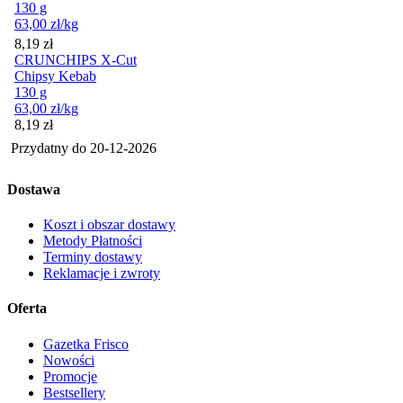
130 g
63,00
zł
/kg
Cena
8,19
zł
CRUNCHIPS X-Cut
Chipsy Kebab
130 g
63,00
zł
/kg
Cena
8,19
zł
Przydatny do
20-12-2026
Dostawa
Koszt i obszar dostawy
Metody Płatności
Terminy dostawy
Reklamacje i zwroty
Oferta
Gazetka Frisco
Nowości
Promocje
Bestsellery