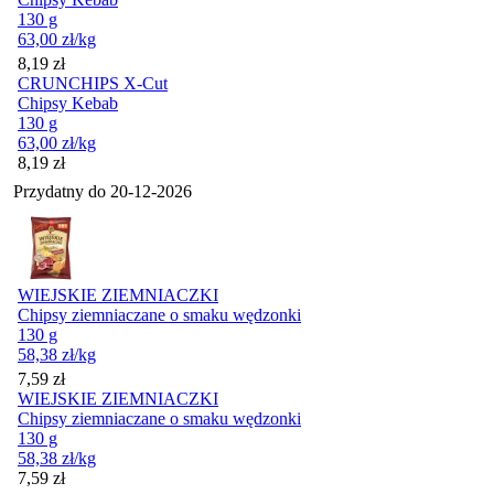
130 g
63,00
zł
/kg
Cena
8,19
zł
CRUNCHIPS X-Cut
Chipsy Kebab
130 g
63,00
zł
/kg
Cena
8,19
zł
Przydatny do
20-12-2026
WIEJSKIE ZIEMNIACZKI
Chipsy ziemniaczane o smaku wędzonki
130 g
58,38
zł
/kg
Cena
7,59
zł
WIEJSKIE ZIEMNIACZKI
Chipsy ziemniaczane o smaku wędzonki
130 g
58,38
zł
/kg
Cena
7,59
zł