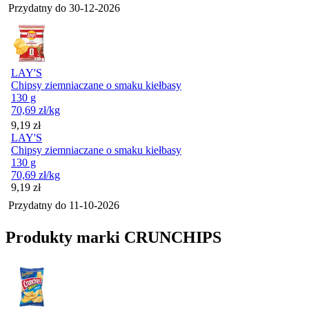
Przydatny do
30-12-2026
LAY'S
Chipsy ziemniaczane o smaku kiełbasy
130 g
70,69
zł
/kg
Cena
9,19
zł
LAY'S
Chipsy ziemniaczane o smaku kiełbasy
130 g
70,69
zł
/kg
Cena
9,19
zł
Przydatny do
11-10-2026
Produkty marki CRUNCHIPS