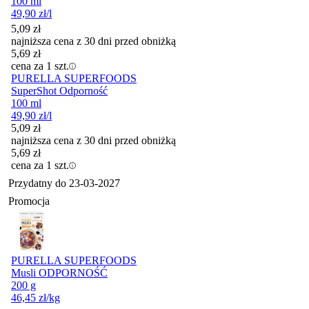
100 ml
49,90
zł
/l
5,09
zł
najniższa cena z 30 dni przed obniżką
5,69
zł
cena za 1 szt.
PURELLA SUPERFOODS
SuperShot Odporność
100 ml
49,90
zł
/l
5,09
zł
najniższa cena z 30 dni przed obniżką
5,69
zł
cena za 1 szt.
Przydatny do
23-03-2027
Promocja
PURELLA SUPERFOODS
Musli ODPORNOŚĆ
200 g
46,45
zł
/kg