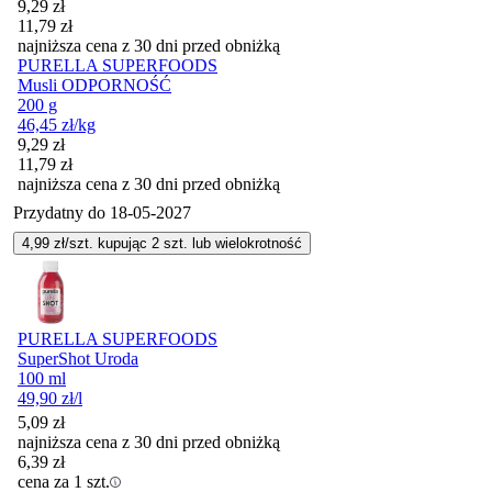
Cena promocyjna
9,29
zł
11,79
zł
najniższa cena z 30 dni przed obniżką
PURELLA SUPERFOODS
Musli ODPORNOŚĆ
200 g
46,45
zł
/kg
Cena promocyjna
9,29
zł
11,79
zł
najniższa cena z 30 dni przed obniżką
Przydatny do
18-05-2027
4,99
zł/szt. kupując
2
szt.
lub wielokrotność
PURELLA SUPERFOODS
SuperShot Uroda
100 ml
49,90
zł
/l
5,09
zł
najniższa cena z 30 dni przed obniżką
6,39
zł
cena za 1 szt.