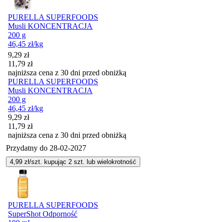
PURELLA SUPERFOODS
Musli KONCENTRACJA
200 g
46,45
zł
/kg
Cena promocyjna
9,29
zł
11,79
zł
najniższa cena z 30 dni przed obniżką
PURELLA SUPERFOODS
Musli KONCENTRACJA
200 g
46,45
zł
/kg
Cena promocyjna
9,29
zł
11,79
zł
najniższa cena z 30 dni przed obniżką
Przydatny do
28-02-2027
4,99
zł/szt. kupując
2
szt.
lub wielokrotność
PURELLA SUPERFOODS
SuperShot Odporność