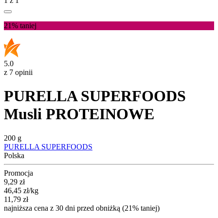
1
z
1
21%
taniej
5.0
z 7 opinii
PURELLA SUPERFOODS
Musli PROTEINOWE
200 g
PURELLA SUPERFOODS
Polska
Promocja
Cena promocyjna
9,29
zł
46,45
zł
/kg
11,79
zł
najniższa cena z 30 dni przed obniżką (21% taniej)