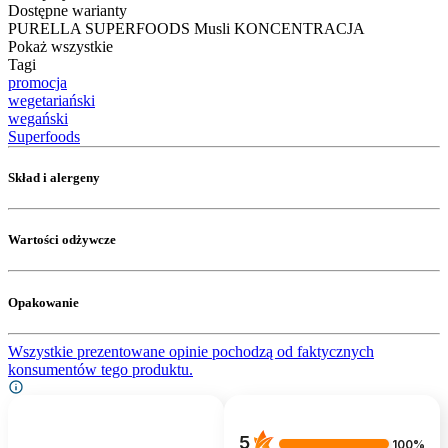
Dostępne warianty
PURELLA SUPERFOODS Musli KONCENTRACJA
Pokaż wszystkie
Tagi
promocja
wegetariański
wegański
Superfoods
Skład i alergeny
Wartości odżywcze
Opakowanie
Wszystkie prezentowane opinie pochodzą od faktycznych
konsumentów tego produktu.
5
100%