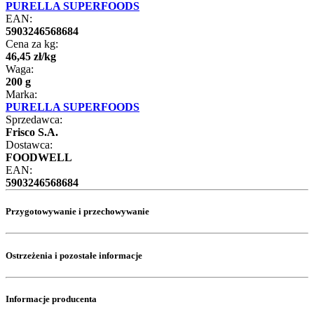
PURELLA SUPERFOODS
EAN:
5903246568684
Cena za kg:
46
,
45
zł
/
kg
Waga:
200 g
Marka:
PURELLA SUPERFOODS
Sprzedawca:
Frisco S.A.
Dostawca:
FOODWELL
EAN:
5903246568684
Przygotowywanie i przechowywanie
Ostrzeżenia i pozostałe informacje
Informacje producenta