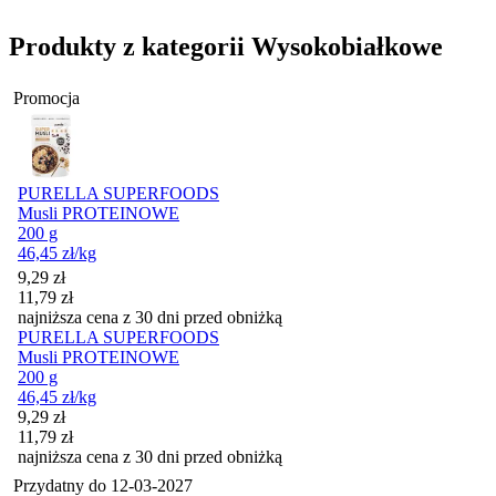
Produkty z kategorii Wysokobiałkowe
Promocja
PURELLA SUPERFOODS
Musli PROTEINOWE
200 g
46,45
zł
/kg
Cena promocyjna
9,29
zł
11,79
zł
najniższa cena z 30 dni przed obniżką
PURELLA SUPERFOODS
Musli PROTEINOWE
200 g
46,45
zł
/kg
Cena promocyjna
9,29
zł
11,79
zł
najniższa cena z 30 dni przed obniżką
Przydatny do
12-03-2027