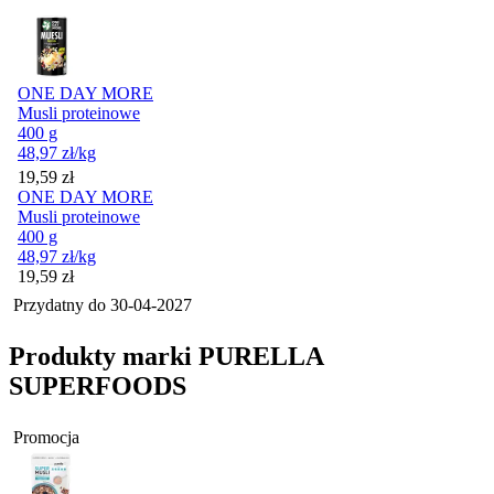
ONE DAY MORE
Musli proteinowe
400 g
48,97
zł
/kg
Cena
19,59
zł
ONE DAY MORE
Musli proteinowe
400 g
48,97
zł
/kg
Cena
19,59
zł
Przydatny do
30-04-2027
Produkty marki PURELLA
SUPERFOODS
Promocja