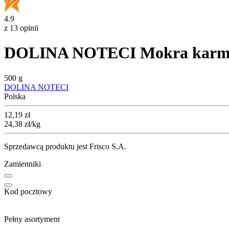
4.9
z 13 opinii
DOLINA NOTECI Mokra karma d
500 g
DOLINA NOTECI
Polska
Cena
12,19
zł
24,38
zł
/kg
Sprzedawcą produktu jest Frisco S.A.
Zamienniki
Kod pocztowy
Pełny asortyment