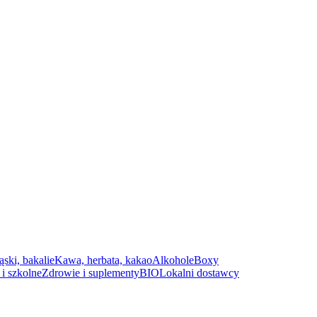
ąski, bakalie
Kawa, herbata, kakao
Alkohole
Boxy
i szkolne
Zdrowie i suplementy
BIO
Lokalni dostawcy