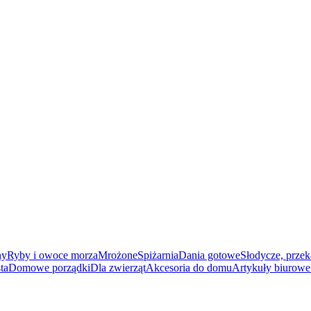
ny
Ryby i owoce morza
Mrożone
Spiżarnia
Dania gotowe
Słodycze, przek
ta
Domowe porządki
Dla zwierząt
Akcesoria do domu
Artykuły biurowe 