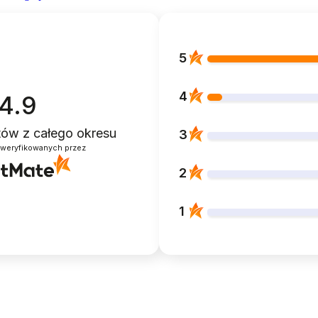
5
4
4.9
ntów
z całego okresu
3
zweryfikowanych przez
2
1