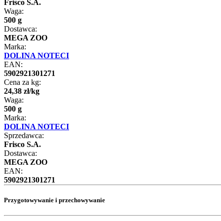
Frisco S.A.
Waga:
500 g
Dostawca:
MEGA ZOO
Marka:
DOLINA NOTECI
EAN:
5902921301271
Cena za kg:
24
,
38
zł
/
kg
Waga:
500 g
Marka:
DOLINA NOTECI
Sprzedawca:
Frisco S.A.
Dostawca:
MEGA ZOO
EAN:
5902921301271
Przygotowywanie i przechowywanie