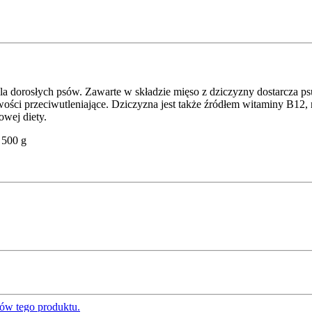
a dorosłych psów. Zawarte w składzie mięso z dziczyzny dostarcza psu 
wości przeciwutleniające. Dziczyzna jest także źródłem witaminy B12,
wej diety.
 500 g
ów tego produktu.