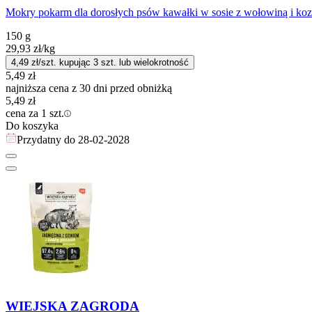
Mokry pokarm dla dorosłych psów kawałki w sosie z wołowiną i koz
150 g
29,93
zł
/kg
4,49
zł/szt. kupując
3
szt.
lub wielokrotność
5,49
zł
najniższa cena z 30 dni przed obniżką
5,49
zł
cena za 1 szt.
Do koszyka
Przydatny do
28-02-2028
WIEJSKA ZAGRODA