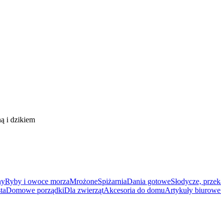
 i dzikiem
ny
Ryby i owoce morza
Mrożone
Spiżarnia
Dania gotowe
Słodycze, przek
ta
Domowe porządki
Dla zwierząt
Akcesoria do domu
Artykuły biurowe 