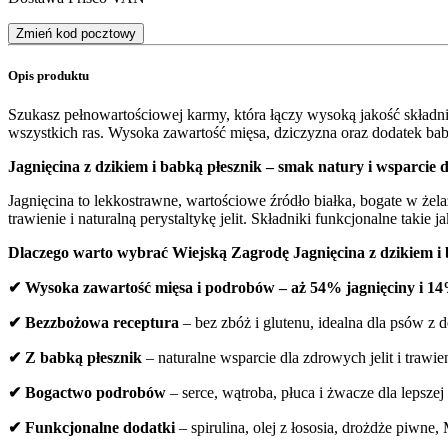
Zmień kod pocztowy
Opis produktu
Szukasz pełnowartościowej karmy, która łączy wysoką jakość skład
wszystkich ras. Wysoka zawartość mięsa, dziczyzna oraz dodatek bab
Jagnięcina z dzikiem i babką płesznik – smak natury i wsparcie dl
Jagnięcina to lekkostrawne, wartościowe źródło białka, bogate w że
trawienie i naturalną perystaltykę jelit. Składniki funkcjonalne taki
Dlaczego warto wybrać Wiejską Zagrodę Jagnięcina z dzikiem i 
✔ Wysoka zawartość mięsa i podrobów – aż 54% jagnięciny i 1
✔ Bezzbożowa receptura
– bez zbóż i glutenu, idealna dla psów z
✔ Z babką płesznik
– naturalne wsparcie dla zdrowych jelit i trawie
✔ Bogactwo podrobów
– serce, wątroba, płuca i żwacze dla lepszej
✔ Funkcjonalne dodatki
– spirulina, olej z łososia, drożdże piwne