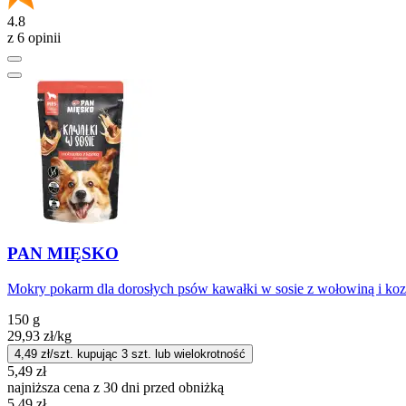
4.8
z 6 opinii
PAN MIĘSKO
Mokry pokarm dla dorosłych psów kawałki w sosie z wołowiną i koz
150 g
29,93
zł
/kg
4,49
zł/szt. kupując
3
szt.
lub wielokrotność
5,49
zł
najniższa cena z 30 dni przed obniżką
5,49
zł