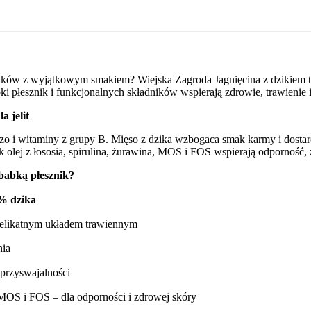
ników z wyjątkowym smakiem? Wiejska Zagroda Jagnięcina z dzikiem 
ki płesznik i funkcjonalnych składników wspierają zdrowie, trawienie
a jelit
lazo i witaminy z grupy B. Mięso z dzika wzbogaca smak karmy i dosta
e jak olej z łososia, spirulina, żurawina, MOS i FOS wspierają odporność
babką płesznik?
4% dzika
 delikatnym układem trawiennym
nia
 przyswajalności
, MOS i FOS – dla odporności i zdrowej skóry