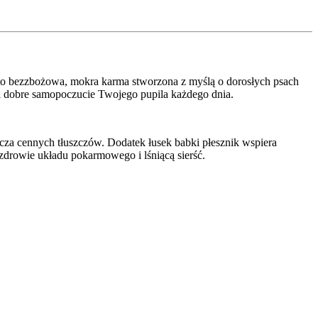
to bezzbożowa, mokra karma stworzona z myślą o dorosłych psach
 i dobre samopoczucie Twojego pupila każdego dnia.
rcza cennych tłuszczów. Dodatek łusek babki płesznik wspiera
, zdrowie układu pokarmowego i lśniącą sierść.