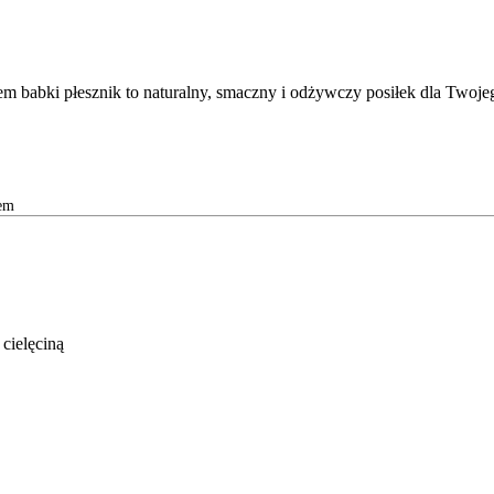
em babki płesznik to naturalny, smaczny i odżywczy posiłek dla Twojeg
em
ielęciną