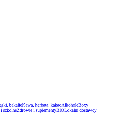
ąski, bakalie
Kawa, herbata, kakao
Alkohole
Boxy
i szkolne
Zdrowie i suplementy
BIO
Lokalni dostawcy