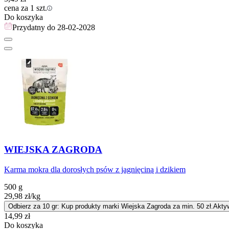
cena za 1 szt.
Do koszyka
Przydatny do
28-02-2028
WIEJSKA ZAGRODA
Karma mokra dla dorosłych psów z jagnięciną i dzikiem
500 g
29,98
zł
/kg
Odbierz za 10 gr: Kup produkty marki Wiejska Zagroda za min. 50 zł.
Akty
Cena
14,99
zł
Do koszyka