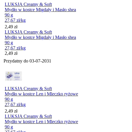
LUKSJA Creamy & Soft
Mydło w kostce Migdały i Masło shea
90 g
27,67
zł
/kg
Cena
2,49
zł
LUKSJA Creamy & Soft
Mydło w kostce Migdały i Masło shea
90 g
27,67
zł
/kg
Cena
2,49
zł
Przydatny do
03-07-2031
LUKSJA Creamy & Soft
Mydło w kostce Len i Mleczko ryżowe
90 g
27,67
zł
/kg
Cena
2,49
zł
LUKSJA Creamy & Soft
Mydło w kostce Len i Mleczko ryżowe
90 g