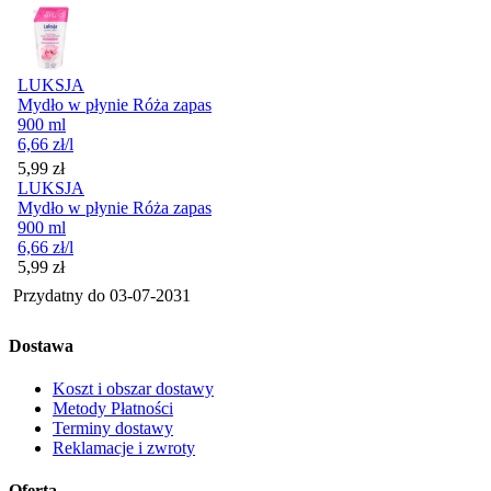
LUKSJA
Mydło w płynie Róża zapas
900 ml
6,66
zł
/l
Cena
5,99
zł
LUKSJA
Mydło w płynie Róża zapas
900 ml
6,66
zł
/l
Cena
5,99
zł
Przydatny do
03-07-2031
Dostawa
Koszt i obszar dostawy
Metody Płatności
Terminy dostawy
Reklamacje i zwroty
Oferta