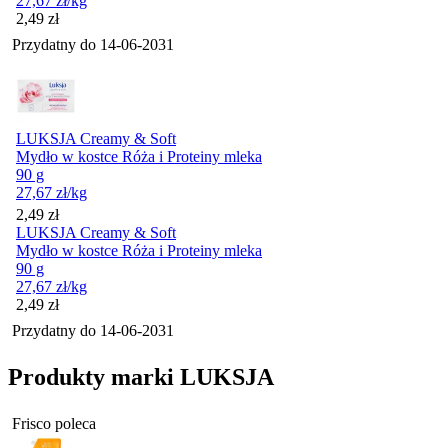
27,67
zł
/kg
Cena
2,49
zł
Przydatny do
14-06-2031
LUKSJA Creamy & Soft
Mydło w kostce Róża i Proteiny mleka
90 g
27,67
zł
/kg
Cena
2,49
zł
LUKSJA Creamy & Soft
Mydło w kostce Róża i Proteiny mleka
90 g
27,67
zł
/kg
Cena
2,49
zł
Przydatny do
14-06-2031
Produkty marki LUKSJA
Frisco poleca