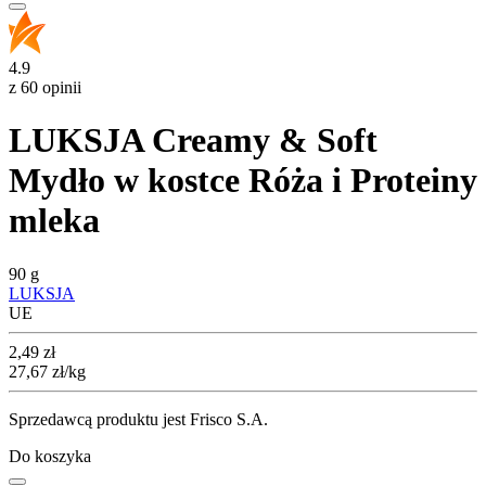
4.9
z 60 opinii
LUKSJA Creamy & Soft
Mydło w kostce Róża i Proteiny
mleka
90 g
LUKSJA
UE
Cena
2,49
zł
27,67
zł
/kg
Sprzedawcą produktu jest Frisco S.A.
Do koszyka