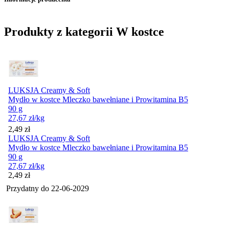
Produkty z kategorii W kostce
LUKSJA Creamy & Soft
Mydło w kostce Mleczko bawełniane i Prowitamina B5
90 g
27,67
zł
/kg
Cena
2,49
zł
LUKSJA Creamy & Soft
Mydło w kostce Mleczko bawełniane i Prowitamina B5
90 g
27,67
zł
/kg
Cena
2,49
zł
Przydatny do
22-06-2029