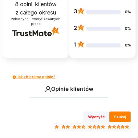
8
opinii klientów
3
z całego okresu
0%
zebranych i zweryfikowanych
przez
2
0%
1
0%
Jak zbieramy opinie?
Opinie klientów
Wyczyść
Szukaj