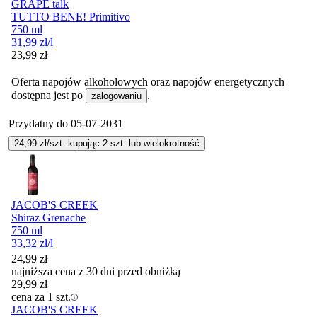
GRAPE talk
TUTTO BENE! Primitivo
750 ml
31,99
zł
/l
Cena
23,99
zł
Oferta napojów alkoholowych oraz napojów energetycznych
dostępna jest po
.
zalogowaniu
Przydatny do
05-07-2031
24,99
zł/szt. kupując
2
szt.
lub wielokrotność
JACOB'S CREEK
Shiraz Grenache
750 ml
33,32
zł
/l
24,99
zł
najniższa cena z 30 dni przed obniżką
29,99
zł
cena za 1 szt.
JACOB'S CREEK