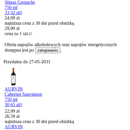
Shiraz Grenache
750 ml
33,32
zł
/l
24,99
zł
najniższa cena z 30 dni przed obniżką
29,99
zł
cena za 1 szt.
Oferta napojów alkoholowych oraz napojów energetycznych
dostępna jest po
.
zalogowaniu
Przydatny do
27-05-2031
AURVIN
Cabernet Sauvignon
750 ml
30,65
zł
/l
Cena promocyjna
22,99
zł
26,59
zł
najniższa cena z 30 dni przed obniżką
AURVIN