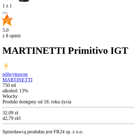
1
z
1
5.0
z 8 opinii
MARTINETTI Primitivo IGT
półwytrawne
MARTINETTI
750 ml
alkohol:
13%
Włochy
Produkt dostępny od 18. roku życia
Cena
32,09
zł
42,79
zł
/l
Sprzedawcą produktu jest FR24 sp. z o.o.