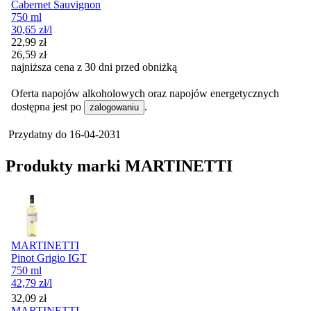
Cabernet Sauvignon
750 ml
30,65
zł
/l
Cena promocyjna
22,99
zł
26,59
zł
najniższa cena z 30 dni przed obniżką
Oferta napojów alkoholowych oraz napojów energetycznych
dostępna jest po
.
zalogowaniu
Przydatny do
16-04-2031
Produkty marki MARTINETTI
MARTINETTI
Pinot Grigio IGT
750 ml
42,79
zł
/l
Cena
32,09
zł
MARTINETTI