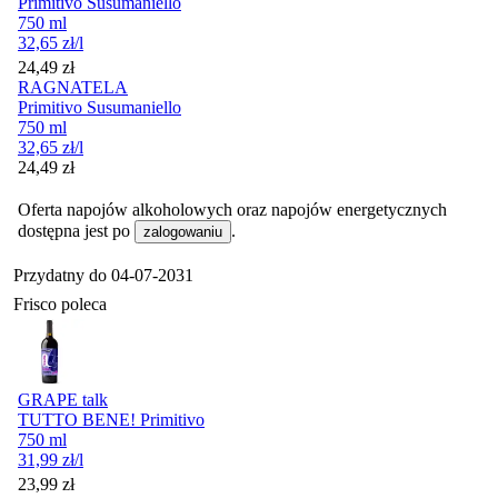
Primitivo Susumaniello
750 ml
32,65
zł
/l
Cena
24,49
zł
RAGNATELA
Primitivo Susumaniello
750 ml
32,65
zł
/l
Cena
24,49
zł
Oferta napojów alkoholowych oraz napojów energetycznych
dostępna jest po
.
zalogowaniu
Przydatny do
04-07-2031
Frisco poleca
GRAPE talk
TUTTO BENE! Primitivo
750 ml
31,99
zł
/l
Cena
23,99
zł