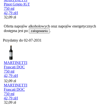
Pinot Grigio IGT
750 ml
42,79
zł
/l
Cena
32,09
zł
Oferta napojów alkoholowych oraz napojów energetycznych
dostępna jest po
.
zalogowaniu
Przydatny do
02-07-2031
MARTINETTI
Frascati DOC
750 ml
42,79
zł
/l
Cena
32,09
zł
MARTINETTI
Frascati DOC
750 ml
42,79
zł
/l
Cena
32,09
zł