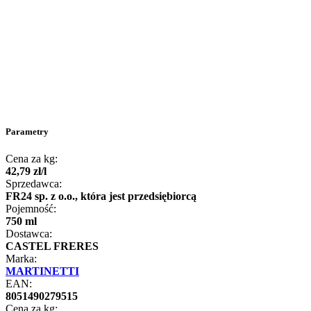
Parametry
Cena za kg:
42
,
79
zł
/
l
Sprzedawca:
FR24 sp. z o.o., która jest przedsiębiorcą
Pojemność:
750 ml
Dostawca:
CASTEL FRERES
Marka:
MARTINETTI
EAN:
8051490279515
Cena za kg: