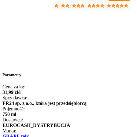
Parametry
Cena za kg:
31
,
99
zł
/
l
Sprzedawca:
FR24 sp. z o.o., która jest przedsiębiorcą
Pojemność:
750 ml
Dostawca:
EUROCASH_DYSTRYBUCJA
Marka:
GRAPE talk