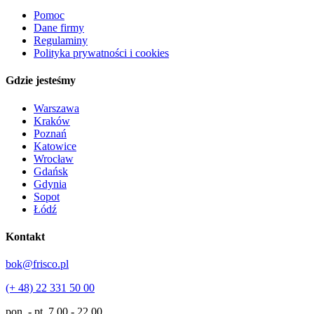
Pomoc
Dane firmy
Regulaminy
Polityka prywatności i cookies
Gdzie jesteśmy
Warszawa
Kraków
Poznań
Katowice
Wrocław
Gdańsk
Gdynia
Sopot
Łódź
Kontakt
bok@frisco.pl
(+ 48) 22 331 50 00
pon. - pt.
7.00 - 22.00