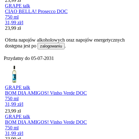
23,99
zł
GRAPE talk
CIAO BELLA! Prosecco DOC
750 ml
31,99
zł
/l
Cena
23,99
zł
Oferta napojów alkoholowych oraz napojów energetycznych
dostępna jest po
.
zalogowaniu
Przydatny do
05-07-2031
GRAPE talk
BOM DIA AMIGOS! Vinho Verde DOC
750 ml
31,99
zł
/l
Cena
23,99
zł
GRAPE talk
BOM DIA AMIGOS! Vinho Verde DOC
750 ml
31,99
zł
/l
Cena
23,99
zł