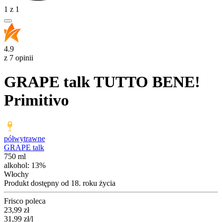
1
z
1
4.9
z 7 opinii
GRAPE talk TUTTO BENE!
Primitivo
półwytrawne
GRAPE talk
750 ml
alkohol:
13%
Włochy
Produkt dostępny od 18. roku życia
Frisco poleca
Cena
23,99
zł
31,99
zł
/l