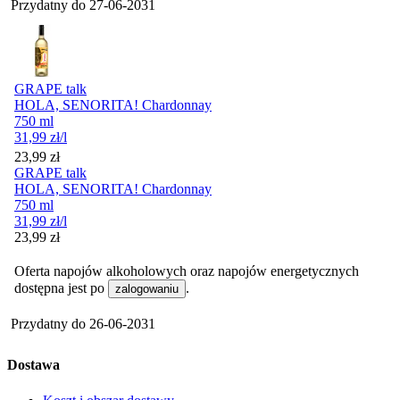
Przydatny do
27-06-2031
GRAPE talk
HOLA, SENORITA! Chardonnay
750 ml
31,99
zł
/l
Cena
23,99
zł
GRAPE talk
HOLA, SENORITA! Chardonnay
750 ml
31,99
zł
/l
Cena
23,99
zł
Oferta napojów alkoholowych oraz napojów energetycznych
dostępna jest po
.
zalogowaniu
Przydatny do
26-06-2031
Dostawa