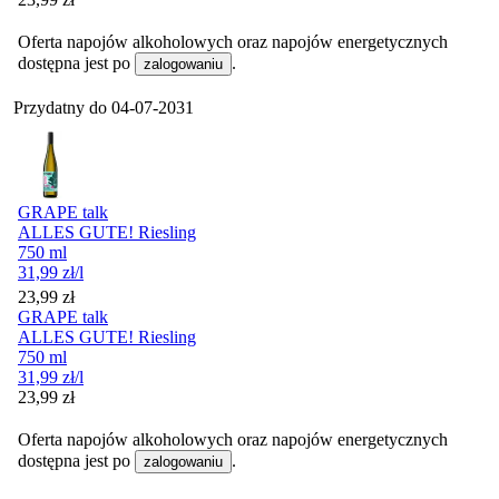
Oferta napojów alkoholowych oraz napojów energetycznych
dostępna jest po
.
zalogowaniu
Przydatny do
04-07-2031
GRAPE talk
ALLES GUTE! Riesling
750 ml
31,99
zł
/l
Cena
23,99
zł
GRAPE talk
ALLES GUTE! Riesling
750 ml
31,99
zł
/l
Cena
23,99
zł
Oferta napojów alkoholowych oraz napojów energetycznych
dostępna jest po
.
zalogowaniu