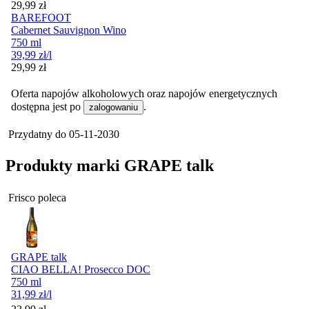
Cena
29,99
zł
BAREFOOT
Cabernet Sauvignon Wino
750 ml
39,99
zł
/l
Cena
29,99
zł
Oferta napojów alkoholowych oraz napojów energetycznych
dostępna jest po
.
zalogowaniu
Przydatny do
05-11-2030
Produkty marki GRAPE talk
Frisco poleca
GRAPE talk
CIAO BELLA! Prosecco DOC
750 ml
31,99
zł
/l
Cena