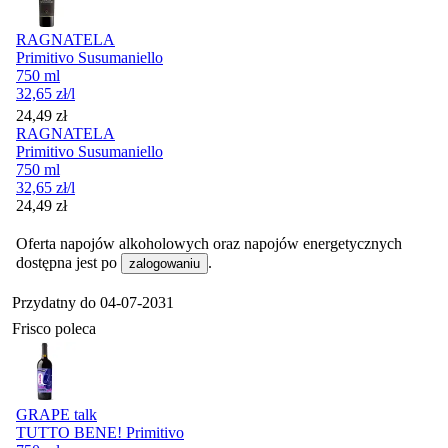
RAGNATELA
Primitivo Susumaniello
750 ml
32,65
zł
/l
Cena
24,49
zł
RAGNATELA
Primitivo Susumaniello
750 ml
32,65
zł
/l
Cena
24,49
zł
Oferta napojów alkoholowych oraz napojów energetycznych
dostępna jest po
.
zalogowaniu
Przydatny do
04-07-2031
Frisco poleca
GRAPE talk
TUTTO BENE! Primitivo