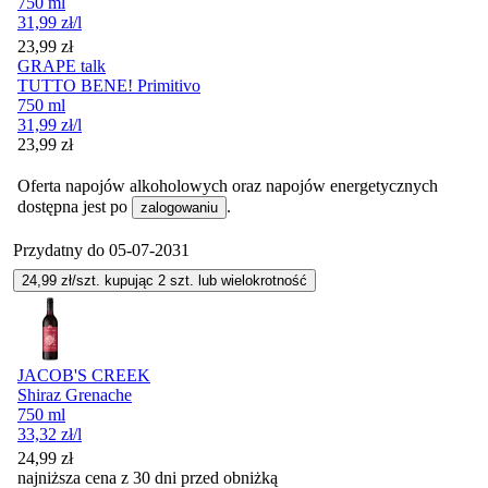
750 ml
31,99
zł
/l
Cena
23,99
zł
GRAPE talk
TUTTO BENE! Primitivo
750 ml
31,99
zł
/l
Cena
23,99
zł
Oferta napojów alkoholowych oraz napojów energetycznych
dostępna jest po
.
zalogowaniu
Przydatny do
05-07-2031
24,99
zł/szt. kupując
2
szt.
lub wielokrotność
JACOB'S CREEK
Shiraz Grenache
750 ml
33,32
zł
/l
24,99
zł
najniższa cena z 30 dni przed obniżką