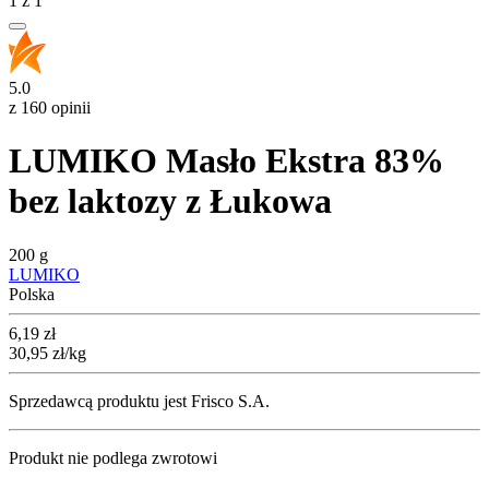
1
z
1
5.0
z 160 opinii
LUMIKO Masło Ekstra 83%
bez laktozy z Łukowa
200 g
LUMIKO
Polska
Cena
6,19
zł
30,95
zł
/kg
Sprzedawcą produktu jest Frisco S.A.
Produkt nie podlega zwrotowi