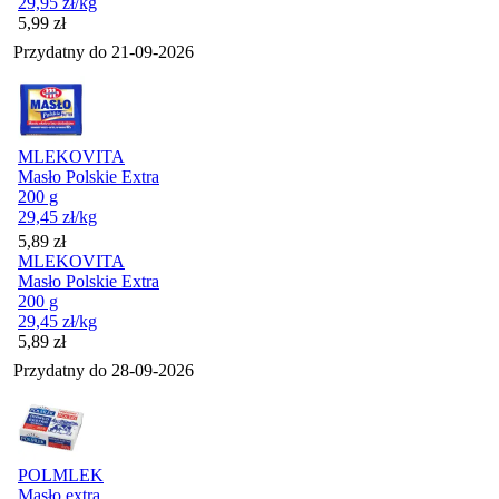
29,95
zł
/kg
Cena
5,99
zł
Przydatny do
21-09-2026
MLEKOVITA
Masło Polskie Extra
200 g
29,45
zł
/kg
Cena
5,89
zł
MLEKOVITA
Masło Polskie Extra
200 g
29,45
zł
/kg
Cena
5,89
zł
Przydatny do
28-09-2026
POLMLEK
Masło extra