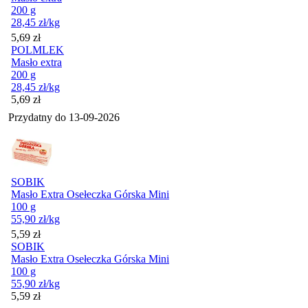
200 g
28,45
zł
/kg
Cena
5,69
zł
POLMLEK
Masło extra
200 g
28,45
zł
/kg
Cena
5,69
zł
Przydatny do
13-09-2026
SOBIK
Masło Extra Osełeczka Górska Mini
100 g
55,90
zł
/kg
Cena
5,59
zł
SOBIK
Masło Extra Osełeczka Górska Mini
100 g
55,90
zł
/kg
Cena
5,59
zł