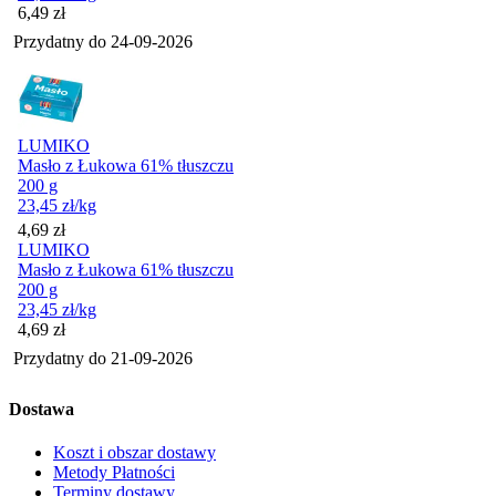
Cena
6,49
zł
Przydatny do
24-09-2026
LUMIKO
Masło z Łukowa 61% tłuszczu
200 g
23,45
zł
/kg
Cena
4,69
zł
LUMIKO
Masło z Łukowa 61% tłuszczu
200 g
23,45
zł
/kg
Cena
4,69
zł
Przydatny do
21-09-2026
Dostawa
Koszt i obszar dostawy
Metody Płatności
Terminy dostawy