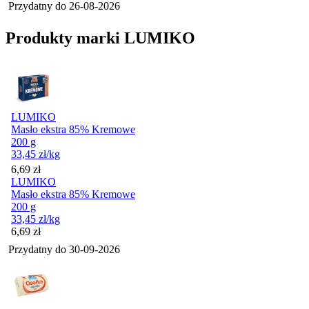
Przydatny do
26-08-2026
Produkty marki LUMIKO
LUMIKO
Masło ekstra 85% Kremowe
200 g
33,45
zł
/kg
Cena
6,69
zł
LUMIKO
Masło ekstra 85% Kremowe
200 g
33,45
zł
/kg
Cena
6,69
zł
Przydatny do
30-09-2026