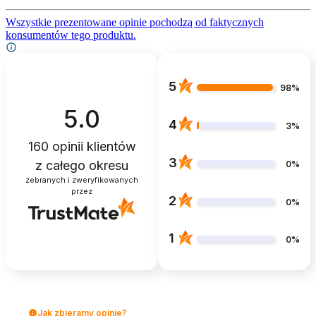
Wszystkie prezentowane opinie pochodzą od faktycznych
konsumentów tego produktu.
5
98%
5.0
4
3%
160
opinii klientów
3
z całego okresu
0%
zebranych i zweryfikowanych
przez
2
0%
1
0%
Jak zbieramy opinie?