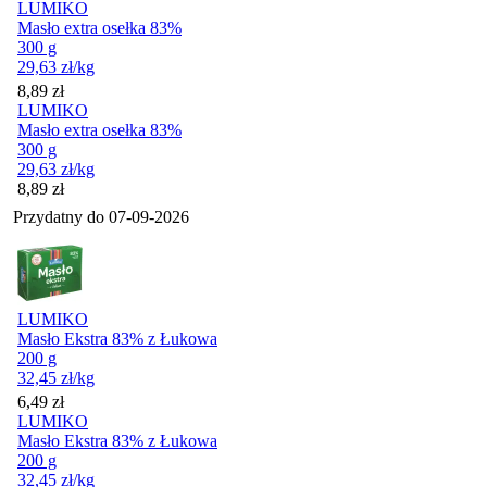
LUMIKO
Masło extra osełka 83%
300 g
29,63
zł
/kg
Cena
8,89
zł
LUMIKO
Masło extra osełka 83%
300 g
29,63
zł
/kg
Cena
8,89
zł
Przydatny do
07-09-2026
LUMIKO
Masło Ekstra 83% z Łukowa
200 g
32,45
zł
/kg
Cena
6,49
zł
LUMIKO
Masło Ekstra 83% z Łukowa
200 g
32,45
zł
/kg