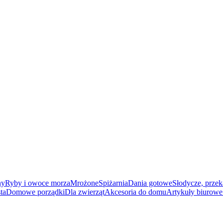
ny
Ryby i owoce morza
Mrożone
Spiżarnia
Dania gotowe
Słodycze, przek
ta
Domowe porządki
Dla zwierząt
Akcesoria do domu
Artykuły biurowe 