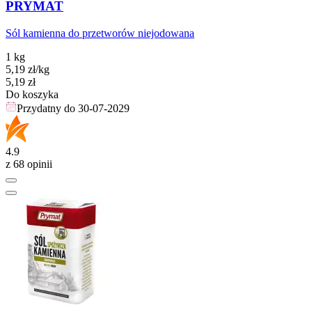
PRYMAT
Sól kamienna do przetworów niejodowana
1 kg
5,19
zł
/kg
Cena
5,19
zł
Do koszyka
Przydatny do
30-07-2029
4.9
z 68 opinii