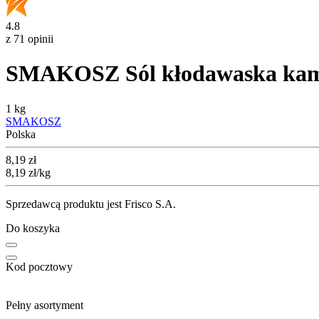
4.8
z 71 opinii
SMAKOSZ Sól kłodawaska kami
1 kg
SMAKOSZ
Polska
Cena
8,19
zł
8,19
zł
/kg
Sprzedawcą produktu jest Frisco S.A.
Do koszyka
Kod pocztowy
Pełny asortyment