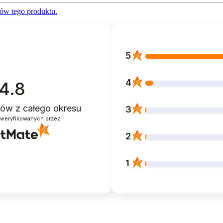
ów tego produktu.
5
4
4.8
ntów
z całego okresu
3
zweryfikowanych przez
2
1