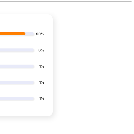
90%
6%
1%
1%
1%