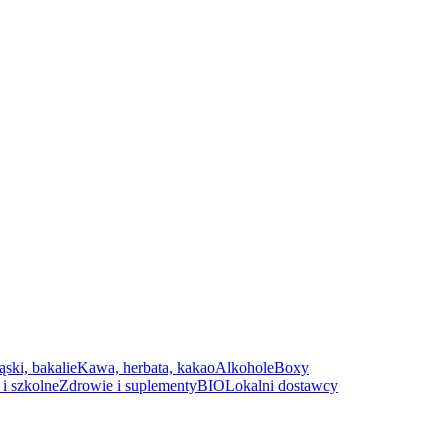
ąski, bakalie
Kawa, herbata, kakao
Alkohole
Boxy
i szkolne
Zdrowie i suplementy
BIO
Lokalni dostawcy