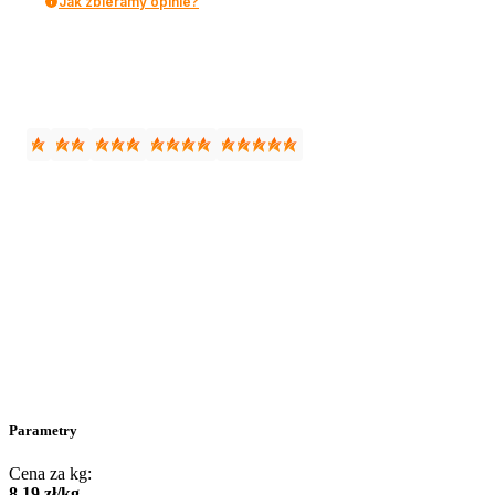
Jak zbieramy opinie?
Parametry
Cena za kg:
8
,
19
zł
/
kg