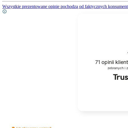
Wszystkie prezentowane opinie pochodzą od faktycznych konsument
71
opinii klie
zebranych i 