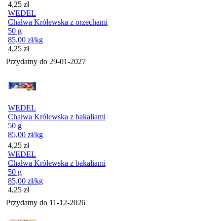
Cena
4,25
zł
WEDEL
Chałwa Królewska z orzechami
50 g
85,00
zł
/kg
Cena
4,25
zł
Przydatny do
29-01-2027
WEDEL
Chałwa Królewska z bakaliami
50 g
85,00
zł
/kg
Cena
4,25
zł
WEDEL
Chałwa Królewska z bakaliami
50 g
85,00
zł
/kg
Cena
4,25
zł
Przydatny do
11-12-2026