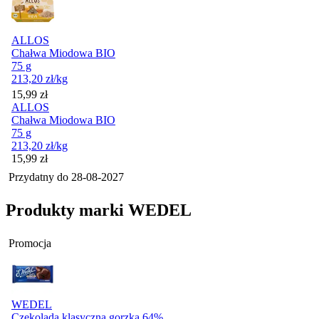
ALLOS
Chałwa Miodowa BIO
75 g
213,20
zł
/kg
Cena
15,99
zł
ALLOS
Chałwa Miodowa BIO
75 g
213,20
zł
/kg
Cena
15,99
zł
Przydatny do
28-08-2027
Produkty marki WEDEL
Promocja
WEDEL
Czekolada klasyczna gorzka 64%