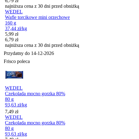
6,79
zł
najniższa cena z 30 dni przed obniżką
WEDEL
Wafle torcikowe mini orzechowe
160 g
37,44
zł
/kg
Cena promocyjna
5,99
zł
6,79
zł
najniższa cena z 30 dni przed obniżką
Przydatny do
14-12-2026
Frisco poleca
WEDEL
Czekolada mocno gorzka 80%
80 g
93,63
zł
/kg
Cena
7,49
zł
WEDEL
Czekolada mocno gorzka 80%
80 g
93,63
zł
/kg