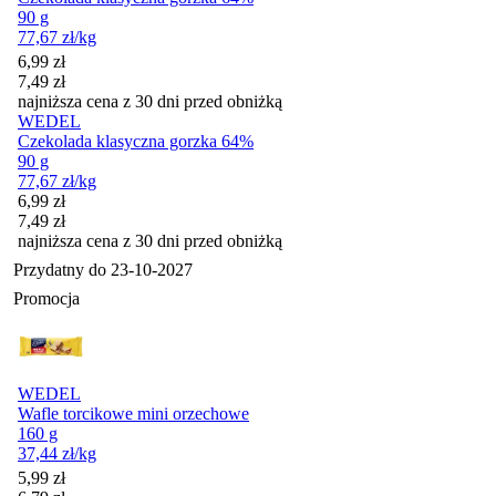
90 g
77,67
zł
/kg
Cena promocyjna
6,99
zł
7,49
zł
najniższa cena z 30 dni przed obniżką
WEDEL
Czekolada klasyczna gorzka 64%
90 g
77,67
zł
/kg
Cena promocyjna
6,99
zł
7,49
zł
najniższa cena z 30 dni przed obniżką
Przydatny do
23-10-2027
Promocja
WEDEL
Wafle torcikowe mini orzechowe
160 g
37,44
zł
/kg
Cena promocyjna
5,99
zł