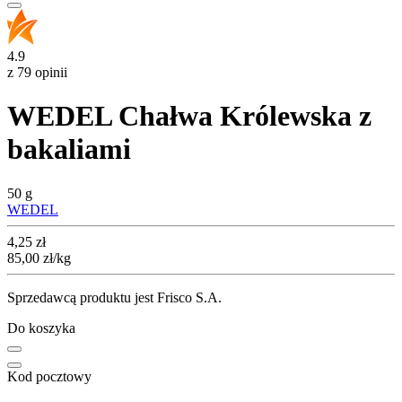
4.9
z 79 opinii
WEDEL Chałwa Królewska z
bakaliami
50 g
WEDEL
Cena
4,25
zł
85,00
zł
/kg
Sprzedawcą produktu jest Frisco S.A.
Do koszyka
Kod pocztowy