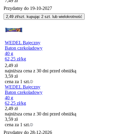
Cena
7,49
zł
Przydatny do
19-10-2027
2,49
zł/szt. kupując
2
szt.
lub wielokrotność
WEDEL Bajeczny
Baton czekoladowy
40 g
62,25
zł
/kg
2,49
zł
najniższa cena z 30 dni przed obniżką
3,59
zł
cena za 1 szt.
WEDEL Bajeczny
Baton czekoladowy
40 g
62,25
zł
/kg
2,49
zł
najniższa cena z 30 dni przed obniżką
3,59
zł
cena za 1 szt.
Przydatny do
28-12-2026