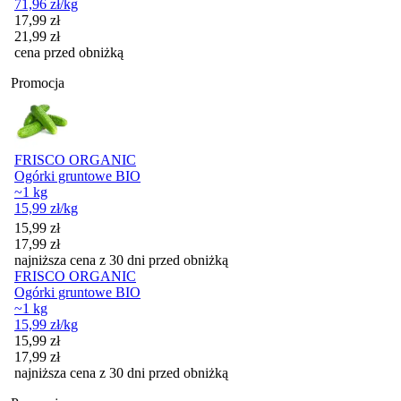
71,96
zł
/kg
Cena promocyjna
17,99
zł
21,99
zł
cena przed obniżką
Promocja
FRISCO ORGANIC
Ogórki gruntowe BIO
~1 kg
15,99
zł
/kg
Cena promocyjna
15,99
zł
17,99
zł
najniższa cena z 30 dni przed obniżką
FRISCO ORGANIC
Ogórki gruntowe BIO
~1 kg
15,99
zł
/kg
Cena promocyjna
15,99
zł
17,99
zł
najniższa cena z 30 dni przed obniżką