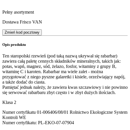
Pełny asortyment
Dostawa Frisco VAN
Zmień kod pocztowy
Opis produktu
Ten staropolski rzewień (pod taką nazwą ukrywał się rabarbar)
zawiera całą paletę cennych składników mineralnych, takich jak:
potas, wapń, magnez, sód, żelazo, fosfor, witaminy z grupy B,
witaminę C i karoten. Rabarbar ma wiele zalet - można
przygotować z niego pyszne galaretki i kisiele, orzeźwiający napój,
a także dodać do ciasta.
Pamiętać jednak należy, że zawiera kwas szczawiowy i nie powinno
się serwować rabarbaru zbyt często i w zbyt dużych ilościach.
Klasa 2
Numer certyfikatu 01-006406/08/01 Rolnictwo Ekologiczne System
Kontroli WE
Numer certyfikatu: PL-EKO-07-07904