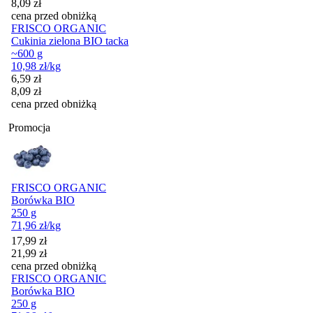
8,09
zł
cena przed obniżką
FRISCO ORGANIC
Cukinia zielona BIO tacka
~600 g
10,98
zł
/kg
Cena promocyjna
6,59
zł
8,09
zł
cena przed obniżką
Promocja
FRISCO ORGANIC
Borówka BIO
250 g
71,96
zł
/kg
Cena promocyjna
17,99
zł
21,99
zł
cena przed obniżką
FRISCO ORGANIC
Borówka BIO
250 g