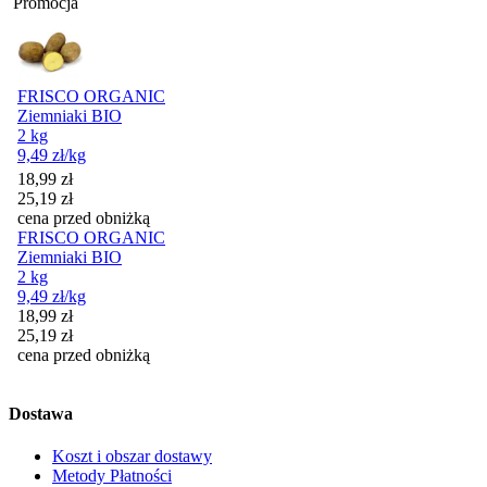
Promocja
FRISCO ORGANIC
Ziemniaki BIO
2 kg
9,49
zł
/kg
Cena promocyjna
18,99
zł
25,19
zł
cena przed obniżką
FRISCO ORGANIC
Ziemniaki BIO
2 kg
9,49
zł
/kg
Cena promocyjna
18,99
zł
25,19
zł
cena przed obniżką
Dostawa
Koszt i obszar dostawy
Metody Płatności