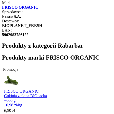
Marka:
FRISCO ORGANIC
Sprzedawca:
Frisco S.A.
Dostawca:
BIOPLANET_FRESH
EAN:
5902983786122
Produkty z kategorii Rabarbar
Produkty marki FRISCO ORGANIC
Promocja
FRISCO ORGANIC
Cukinia zielona BIO tacka
~600 g
10,98
zł
/kg
Cena promocyjna
6,59
zł