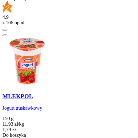
4.9
z 106 opinii
MLEKPOL
Jogurt truskawkowy
150 g
11,93
zł
/kg
Cena
1,79
zł
Do koszyka