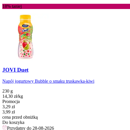
18%
taniej
JOVI Duet
Napój jogurtowy Bubble o smaku truskawka-kiwi
230 g
14,30
zł
/kg
Promocja
Cena promocyjna
3,29
zł
3,99
zł
cena przed obniżką
Do koszyka
Przydatny do
28-08-2026