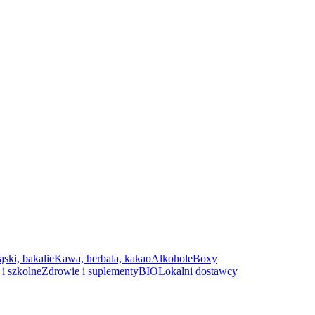
ąski, bakalie
Kawa, herbata, kakao
Alkohole
Boxy
i szkolne
Zdrowie i suplementy
BIO
Lokalni dostawcy