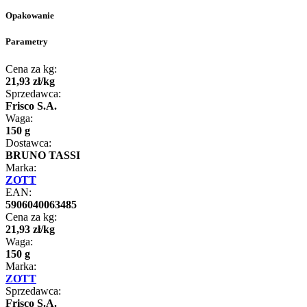
Opakowanie
Parametry
Cena za kg:
21
,
93
zł
/
kg
Sprzedawca:
Frisco S.A.
Waga:
150 g
Dostawca:
BRUNO TASSI
Marka:
ZOTT
EAN:
5906040063485
Cena za kg:
21
,
93
zł
/
kg
Waga:
150 g
Marka:
ZOTT
Sprzedawca:
Frisco S.A.