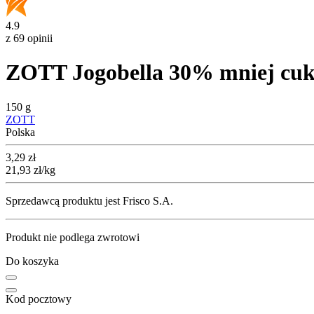
4.9
z 69 opinii
ZOTT Jogobella 30% mniej cu
150 g
ZOTT
Polska
Cena
3,29
zł
21,93
zł
/kg
Sprzedawcą produktu jest Frisco S.A.
Produkt nie podlega zwrotowi
Do koszyka
Kod pocztowy