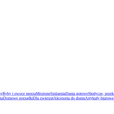
ny
Ryby i owoce morza
Mrożone
Spiżarnia
Dania gotowe
Słodycze, przek
ta
Domowe porządki
Dla zwierząt
Akcesoria do domu
Artykuły biurowe 