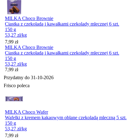
MILKA Choco Brownie
Ciastka z czekoladą i kawałkami czekolady mlecznej 6 szt.
150 g
53,27
zł
/kg
Cena
7,99
zł
MILKA Choco Brownie
Ciastka z czekoladą i kawałkami czekolady mlecznej 6 szt.
150 g
53,27
zł
/kg
Cena
7,99
zł
Przydatny do
31-10-2026
Frisco poleca
MILKA Choco Wafer
Wafelki z kremem kakaowym oblane czekoladą mleczną 5 szt.
150 g
53,27
zł
/kg
Cena
7,99
zł