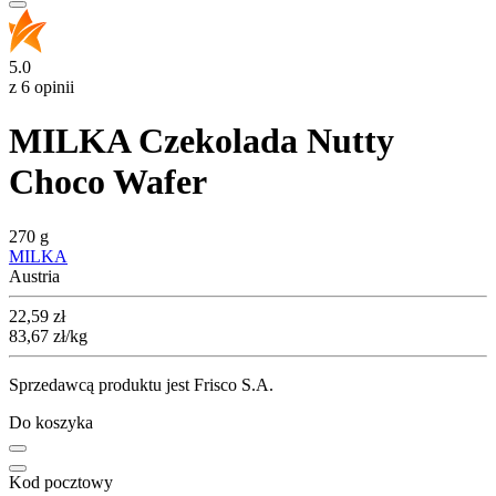
5.0
z 6 opinii
MILKA Czekolada Nutty
Choco Wafer
270 g
MILKA
Austria
Cena
22,59
zł
83,67
zł
/kg
Sprzedawcą produktu jest Frisco S.A.
Do koszyka
Kod pocztowy