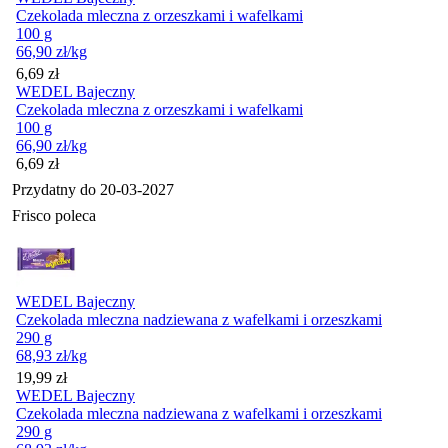
Czekolada mleczna z orzeszkami i wafelkami
100 g
66,90
zł
/kg
Cena
6,69
zł
WEDEL Bajeczny
Czekolada mleczna z orzeszkami i wafelkami
100 g
66,90
zł
/kg
Cena
6,69
zł
Przydatny do
20-03-2027
Frisco poleca
WEDEL Bajeczny
Czekolada mleczna nadziewana z wafelkami i orzeszkami
290 g
68,93
zł
/kg
Cena
19,99
zł
WEDEL Bajeczny
Czekolada mleczna nadziewana z wafelkami i orzeszkami
290 g