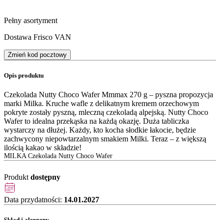
Pełny asortyment
Dostawa Frisco VAN
Zmień kod pocztowy
Opis produktu
Czekolada Nutty Choco Wafer Mmmax 270 g – pyszna propozycja
marki Milka. Kruche wafle z delikatnym kremem orzechowym
pokryte zostały pyszną, mleczną czekoladą alpejską. Nutty Choco
Wafer to idealna przekąska na każdą okazję. Duża tabliczka
wystarczy na dłużej. Każdy, kto kocha słodkie łakocie, będzie
zachwycony niepowtarzalnym smakiem Milki. Teraz – z większą
ilością kakao w składzie!
MILKA Czekolada Nutty Choco Wafer
Produkt
dostępny
Data przydatności:
14.01.2027
Skład i alergeny