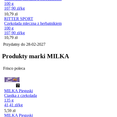
100 g
107,90
zł
/kg
Cena
10,79
zł
RITTER SPORT
Czekolada mleczna z herbatnikiem
100 g
107,90
zł
/kg
Cena
10,79
zł
Przydatny do
28-02-2027
Produkty marki MILKA
Frisco poleca
MILKA Pieguski
Ciastka z czekoladą
135 g
41,41
zł
/kg
Cena
5,59
zł
MILKA Pieguski