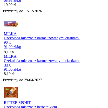
68,93
zł
/kg
Cena
19,99
zł
Przydatny do
17-12-2026
MILKA
Czekolada mleczna z karmelizowanymi ciastkami
90 g
91,00
zł
/kg
Cena
8,19
zł
MILKA
Czekolada mleczna z karmelizowanymi ciastkami
90 g
91,00
zł
/kg
Cena
8,19
zł
Przydatny do
29-04-2027
RITTER SPORT
Czekolada mleczna z herbatnikiem