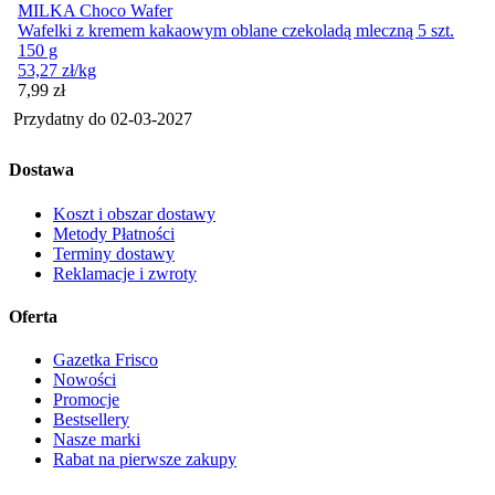
MILKA Choco Wafer
Wafelki z kremem kakaowym oblane czekoladą mleczną 5 szt.
150 g
53,27
zł
/kg
Cena
7,99
zł
Przydatny do
02-03-2027
Dostawa
Koszt i obszar dostawy
Metody Płatności
Terminy dostawy
Reklamacje i zwroty
Oferta
Gazetka Frisco
Nowości
Promocje
Bestsellery
Nasze marki
Rabat na pierwsze zakupy