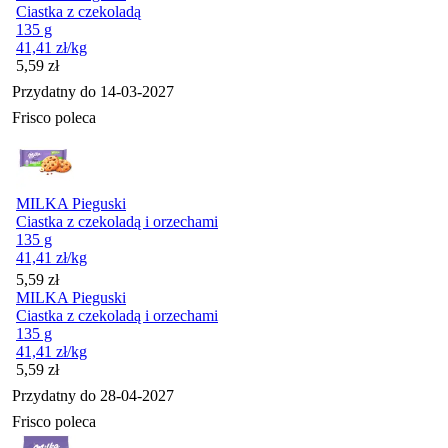
Ciastka z czekoladą
135 g
41,41
zł
/kg
Cena
5,59
zł
Przydatny do
14-03-2027
Frisco poleca
MILKA Pieguski
Ciastka z czekoladą i orzechami
135 g
41,41
zł
/kg
Cena
5,59
zł
MILKA Pieguski
Ciastka z czekoladą i orzechami
135 g
41,41
zł
/kg
Cena
5,59
zł
Przydatny do
28-04-2027
Frisco poleca