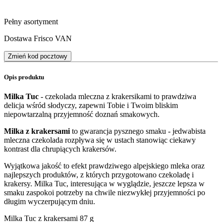
Pełny asortyment
Dostawa Frisco VAN
Zmień kod pocztowy
Opis produktu
Milka Tuc
- czekolada mleczna z krakersikami to prawdziwa
delicja wśród słodyczy, zapewni Tobie i Twoim bliskim
niepowtarzalną przyjemność doznań smakowych.
Milka z krakersami
to gwarancja pysznego smaku - jedwabista
mleczna czekolada rozpływa się w ustach stanowiąc ciekawy
kontrast dla chrupiących krakersów.
Wyjątkowa jakość to efekt prawdziwego alpejskiego mleka oraz
najlepszych produktów, z których przygotowano czekoladę i
krakersy. Milka Tuc, interesująca w wyglądzie, jeszcze lepsza w
smaku zaspokoi potrzeby na chwile niezwykłej przyjemności po
długim wyczerpującym dniu.
Milka Tuc z krakersami 87 g