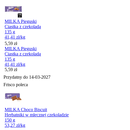
MILKA Pieguski
Ciastka z czekoladą
135 g
41,41
zł
/kg
Cena
5,59
zł
MILKA Pieguski
Ciastka z czekoladą
135 g
41,41
zł
/kg
Cena
5,59
zł
Przydatny do
14-03-2027
Frisco poleca
MILKA Choco Biscuit
Herbatniki w mlecznej czekoladzie
150 g
53,27
zł
/kg