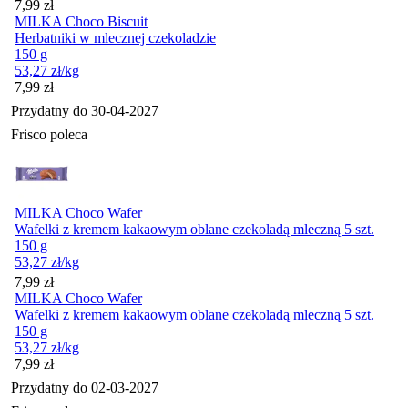
Cena
7,99
zł
MILKA Choco Biscuit
Herbatniki w mlecznej czekoladzie
150 g
53,27
zł
/kg
Cena
7,99
zł
Przydatny do
30-04-2027
Frisco poleca
MILKA Choco Wafer
Wafelki z kremem kakaowym oblane czekoladą mleczną 5 szt.
150 g
53,27
zł
/kg
Cena
7,99
zł
MILKA Choco Wafer
Wafelki z kremem kakaowym oblane czekoladą mleczną 5 szt.
150 g
53,27
zł
/kg
Cena
7,99
zł
Przydatny do
02-03-2027