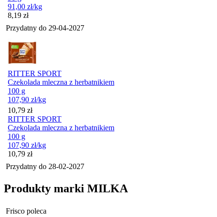
91,00
zł
/kg
Cena
8,19
zł
Przydatny do
29-04-2027
RITTER SPORT
Czekolada mleczna z herbatnikiem
100 g
107,90
zł
/kg
Cena
10,79
zł
RITTER SPORT
Czekolada mleczna z herbatnikiem
100 g
107,90
zł
/kg
Cena
10,79
zł
Przydatny do
28-02-2027
Produkty marki MILKA
Frisco poleca