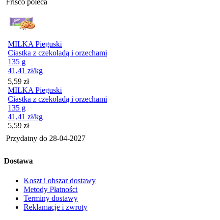
Frisco poleca
MILKA Pieguski
Ciastka z czekoladą i orzechami
135 g
41,41
zł
/kg
Cena
5,59
zł
MILKA Pieguski
Ciastka z czekoladą i orzechami
135 g
41,41
zł
/kg
Cena
5,59
zł
Przydatny do
28-04-2027
Dostawa
Koszt i obszar dostawy
Metody Płatności
Terminy dostawy
Reklamacje i zwroty