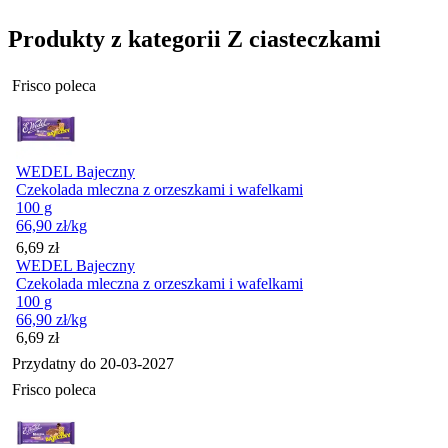
Produkty z kategorii Z ciasteczkami
Frisco poleca
WEDEL Bajeczny
Czekolada mleczna z orzeszkami i wafelkami
100 g
66,90
zł
/kg
Cena
6,69
zł
WEDEL Bajeczny
Czekolada mleczna z orzeszkami i wafelkami
100 g
66,90
zł
/kg
Cena
6,69
zł
Przydatny do
20-03-2027
Frisco poleca