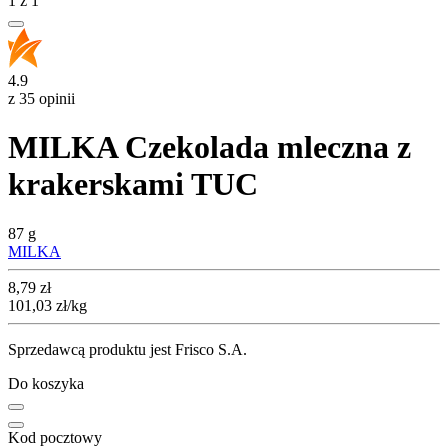
1
z
1
4.9
z 35 opinii
MILKA Czekolada mleczna z
krakerskami TUC
87 g
MILKA
Cena
8,79
zł
101,03
zł
/kg
Sprzedawcą produktu jest Frisco S.A.
Do koszyka
Kod pocztowy