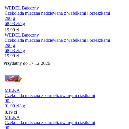
WEDEL Bajeczny
Czekolada mleczna nadziewana z wafelkami i orzeszkami
290 g
68,93
zł
/kg
Cena
19,99
zł
WEDEL Bajeczny
Czekolada mleczna nadziewana z wafelkami i orzeszkami
290 g
68,93
zł
/kg
Cena
19,99
zł
Przydatny do
17-12-2026
MILKA
Czekolada mleczna z karmelizowanymi ciastkami
90 g
91,00
zł
/kg
Cena
8,19
zł
MILKA
Czekolada mleczna z karmelizowanymi ciastkami
90 g