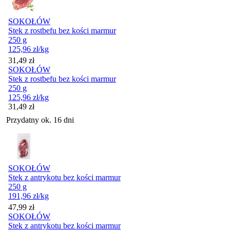
SOKOŁÓW
Stek z rostbefu bez kości marmur
250 g
125,96
zł
/kg
Cena
31,49
zł
SOKOŁÓW
Stek z rostbefu bez kości marmur
250 g
125,96
zł
/kg
Cena
31,49
zł
Przydatny ok. 16 dni
SOKOŁÓW
Stek z antrykotu bez kości marmur
250 g
191,96
zł
/kg
Cena
47,99
zł
SOKOŁÓW
Stek z antrykotu bez kości marmur