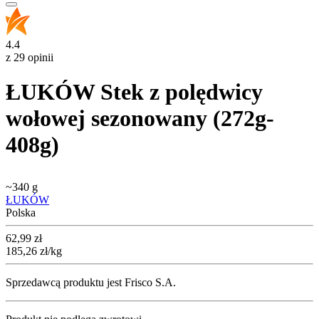
4.4
z 29 opinii
ŁUKÓW Stek z polędwicy
wołowej sezonowany (272g-
408g)
~
340 g
ŁUKÓW
Polska
Cena
62,99
zł
185,26
zł
/kg
Sprzedawcą produktu jest Frisco S.A.