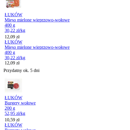
ŁUKÓW
Mięso mielone wieprzowo-wołowe
400 g
30,22
zł
/kg
Cena
12,09
zł
ŁUKÓW
Mięso mielone wieprzowo-wołowe
400 g
30,22
zł
/kg
Cena
12,09
zł
Przydatny ok. 5 dni
ŁUKÓW
Burgery wołowe
200 g
52,95
zł
/kg
Cena
10,59
zł
ŁUKÓW