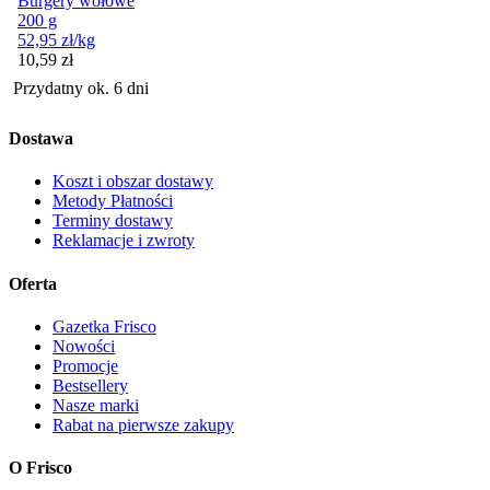
Burgery wołowe
200 g
52,95
zł
/kg
Cena
10,59
zł
Przydatny ok. 6 dni
Dostawa
Koszt i obszar dostawy
Metody Płatności
Terminy dostawy
Reklamacje i zwroty
Oferta
Gazetka Frisco
Nowości
Promocje
Bestsellery
Nasze marki
Rabat na pierwsze zakupy
O Frisco