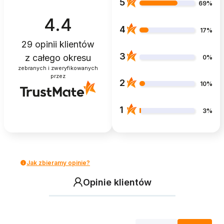
5
69%
4.4
4
17%
29
opinii klientów
3
z całego okresu
0%
zebranych i zweryfikowanych
przez
2
10%
1
3%
Jak zbieramy opinie?
Opinie klientów