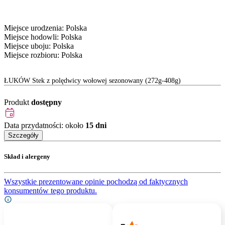
Miejsce urodzenia: Polska
Miejsce hodowli: Polska
Miejsce uboju: Polska
Miejsce rozbioru: Polska
ŁUKÓW Stek z polędwicy wołowej sezonowany (272g-408g)
Produkt
dostępny
Data przydatności:
około
15
dni
Szczegóły
Skład i alergeny
Wszystkie prezentowane opinie pochodzą od faktycznych
konsumentów tego produktu.