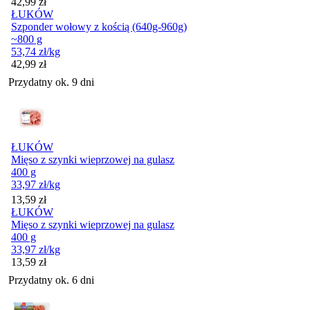
Cena
42,99
zł
ŁUKÓW
Szponder wołowy z kością (640g-960g)
~800 g
53,74
zł
/kg
Cena
42,99
zł
Przydatny ok. 9 dni
ŁUKÓW
Mięso z szynki wieprzowej na gulasz
400 g
33,97
zł
/kg
Cena
13,59
zł
ŁUKÓW
Mięso z szynki wieprzowej na gulasz
400 g
33,97
zł
/kg
Cena
13,59
zł
Przydatny ok. 6 dni