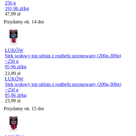
250 g
191,96
zł
/kg
Cena
47,99
zł
Przydatny ok. 14 dni
ŁUKÓW
Stek wołowy top sirloin z rostbefu sezonowany (200g-300g)
~250 g
95,96
zł
/kg
Cena
23,99
zł
ŁUKÓW
Stek wołowy top sirloin z rostbefu sezonowany (200g-300g)
~250 g
95,96
zł
/kg
Cena
23,99
zł
Przydatny ok. 15 dni