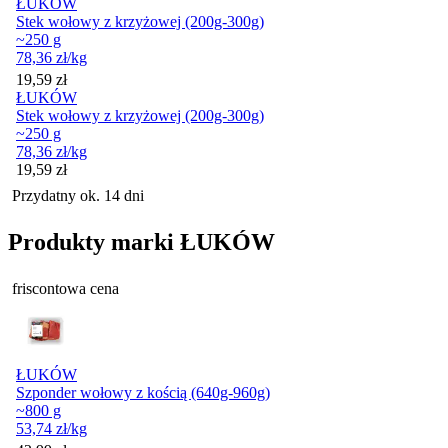
ŁUKÓW
Stek wołowy z krzyżowej (200g-300g)
~250 g
78,36
zł
/kg
Cena
19,59
zł
ŁUKÓW
Stek wołowy z krzyżowej (200g-300g)
~250 g
78,36
zł
/kg
Cena
19,59
zł
Przydatny ok. 14 dni
Produkty marki ŁUKÓW
friscontowa cena
ŁUKÓW
Szponder wołowy z kością (640g-960g)
~800 g
53,74
zł
/kg