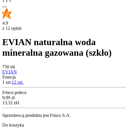
1
z
1
4.9
z 12 opinii
EVIAN naturalna woda
mineralna gazowana (szkło)
750 ml
EVIAN
Francja
1 szt.
12
szt.
Frisco poleca
Cena
9,99
zł
13,32
zł
/l
Sprzedawcą produktu jest Frisco S.A.
Do koszyka