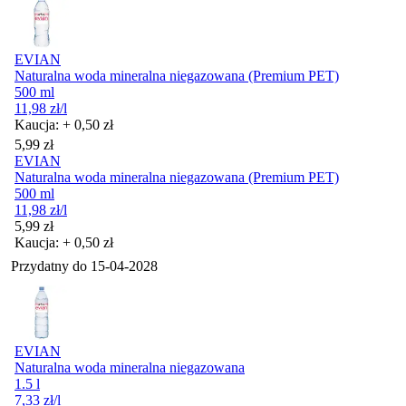
EVIAN
Naturalna woda mineralna niegazowana (Premium PET)
500 ml
11,98
zł
/l
Kaucja: + 0,50 zł
Cena
5,99
zł
EVIAN
Naturalna woda mineralna niegazowana (Premium PET)
500 ml
11,98
zł
/l
Cena
5,99
zł
Kaucja: + 0,50 zł
Przydatny do
15-04-2028
EVIAN
Naturalna woda mineralna niegazowana
1.5 l
7,33
zł
/l