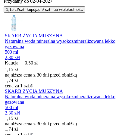
Przydatny do
02-04-2027
1,15
zł/szt. kupując
9
szt.
lub wielokrotność
SKARB ŻYCIA MUSZYNA
Naturalna woda mineralna wysokozmineralizowana lekko
gazowana
500 ml
2,30
zł
/l
Kaucja: + 0,50 zł
1,15
zł
najniższa cena z 30 dni przed obniżką
1,74
zł
cena za 1 szt.
SKARB ŻYCIA MUSZYNA
Naturalna woda mineralna wysokozmineralizowana lekko
gazowana
500 ml
2,30
zł
/l
1,15
zł
najniższa cena z 30 dni przed obniżką
1,74
zł
cena za 1 szt.