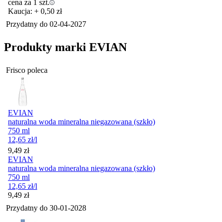
cena za 1 szt.
Kaucja: + 0,50 zł
Przydatny do
02-04-2027
Produkty marki EVIAN
Frisco poleca
EVIAN
naturalna woda mineralna niegazowana (szkło)
750 ml
12,65
zł
/l
Cena
9,49
zł
EVIAN
naturalna woda mineralna niegazowana (szkło)
750 ml
12,65
zł
/l
Cena
9,49
zł
Przydatny do
30-01-2028