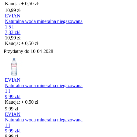
Kaucja: + 0,50 zł
Cena
10,99
zł
EVIAN
Naturalna woda mineralna niegazowana
1.5 l
7,33
zł
/l
Cena
10,99
zł
Kaucja: + 0,50 zł
Przydatny do
10-04-2028
EVIAN
Naturalna woda mineralna niegazowana
1 l
9,99
zł
/l
Kaucja: + 0,50 zł
Cena
9,99
zł
EVIAN
Naturalna woda mineralna niegazowana
1 l
9,99
zł
/l
Cena
9,99
zł