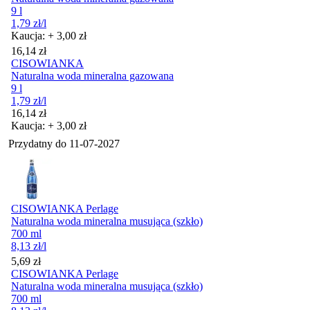
9 l
1,79
zł
/l
Kaucja: + 3,00 zł
Cena
16,14
zł
CISOWIANKA
Naturalna woda mineralna gazowana
9 l
1,79
zł
/l
Cena
16,14
zł
Kaucja: + 3,00 zł
Przydatny do
11-07-2027
CISOWIANKA Perlage
Naturalna woda mineralna musująca (szkło)
700 ml
8,13
zł
/l
Cena
5,69
zł
CISOWIANKA Perlage
Naturalna woda mineralna musująca (szkło)
700 ml