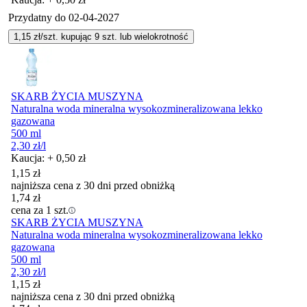
Przydatny do
02-04-2027
1,15
zł/szt. kupując
9
szt.
lub wielokrotność
SKARB ŻYCIA MUSZYNA
Naturalna woda mineralna wysokozmineralizowana lekko
gazowana
500 ml
2,30
zł
/l
Kaucja: + 0,50 zł
1,15
zł
najniższa cena z 30 dni przed obniżką
1,74
zł
cena za 1 szt.
SKARB ŻYCIA MUSZYNA
Naturalna woda mineralna wysokozmineralizowana lekko
gazowana
500 ml
2,30
zł
/l
1,15
zł
najniższa cena z 30 dni przed obniżką