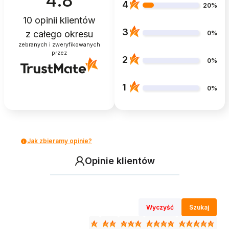
4.8
4
20%
10
opinii klientów
3
z całego okresu
0%
zebranych i zweryfikowanych
przez
2
0%
1
0%
Jak zbieramy opinie?
Opinie klientów
Wyczyść
Szukaj