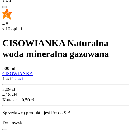
1
z
1
4.8
z 10 opinii
CISOWIANKA Naturalna
woda mineralna gazowana
500 ml
CISOWIANKA
1 szt.
12
szt.
Cena
2,09
zł
4,18
zł
/l
Kaucja: + 0,50 zł
Sprzedawcą produktu jest Frisco S.A.
Do koszyka