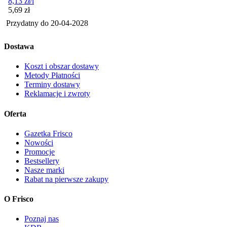
8,13
zł
/l
Cena
5,69
zł
Przydatny do
20-04-2028
Dostawa
Koszt i obszar dostawy
Metody Płatności
Terminy dostawy
Reklamacje i zwroty
Oferta
Gazetka Frisco
Nowości
Promocje
Bestsellery
Nasze marki
Rabat na pierwsze zakupy
O Frisco
Poznaj nas