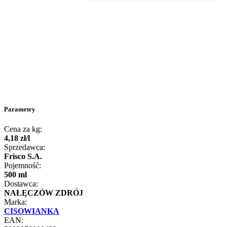
Parametry
Cena za kg:
4
,
18
zł
/
l
Sprzedawca:
Frisco S.A.
Pojemność:
500 ml
Dostawca:
NAŁĘCZÓW ZDRÓJ
Marka:
CISOWIANKA
EAN: