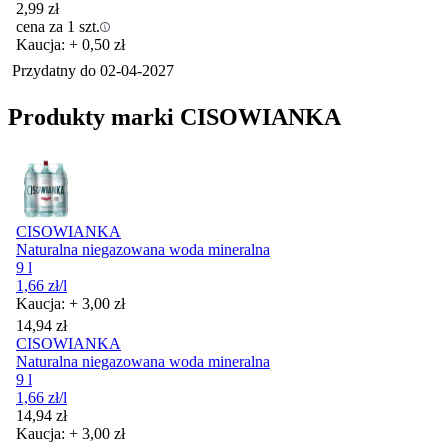
2,99
zł
cena za 1 szt.
Kaucja: + 0,50 zł
Przydatny do
02-04-2027
Produkty marki CISOWIANKA
CISOWIANKA
Naturalna niegazowana woda mineralna
9 l
1,66
zł
/l
Kaucja: + 3,00 zł
Cena
14,94
zł
CISOWIANKA
Naturalna niegazowana woda mineralna
9 l
1,66
zł
/l
Cena
14,94
zł
Kaucja: + 3,00 zł