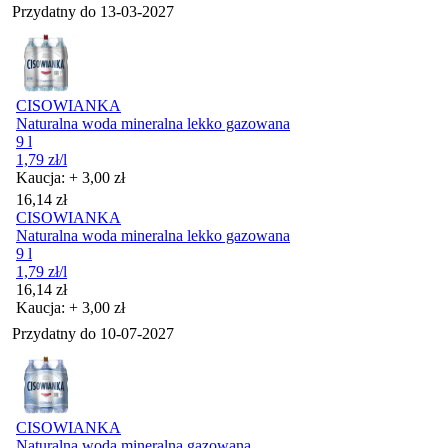
Przydatny do
13-03-2027
CISOWIANKA
Naturalna woda mineralna lekko gazowana
9 l
1,79
zł
/l
Kaucja: + 3,00 zł
Cena
16,14
zł
CISOWIANKA
Naturalna woda mineralna lekko gazowana
9 l
1,79
zł
/l
Cena
16,14
zł
Kaucja: + 3,00 zł
Przydatny do
10-07-2027
CISOWIANKA
Naturalna woda mineralna gazowana