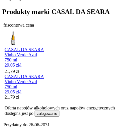
Produkty marki CASAL DA SEARA
friscontowa cena
CASAL DA SEARA
Vinho Verde Azal
750 ml
29,05
zł
/l
Cena
21,79
zł
CASAL DA SEARA
Vinho Verde Azal
750 ml
29,05
zł
/l
Cena
21,79
zł
Oferta napojów alkoholowych oraz napojów energetycznych
dostępna jest po
.
zalogowaniu
Przydatny do
26-06-2031