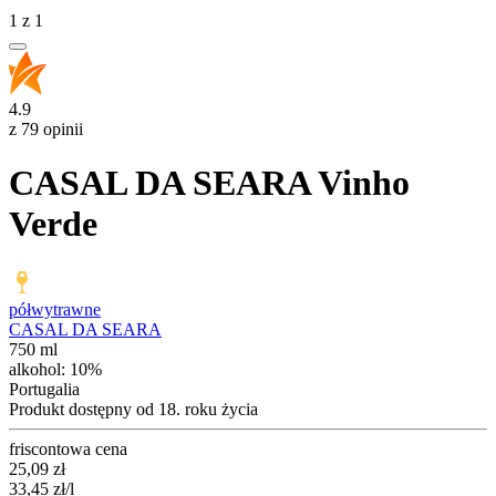
1
z
1
4.9
z 79 opinii
CASAL DA SEARA Vinho
Verde
półwytrawne
CASAL DA SEARA
750 ml
alkohol:
10%
Portugalia
Produkt dostępny od 18. roku życia
friscontowa cena
Cena
25,09
zł
33,45
zł
/l