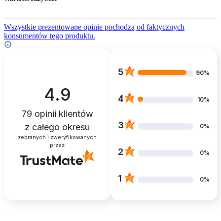
Wszystkie prezentowane opinie pochodzą od faktycznych
konsumentów tego produktu.
5
90%
4.9
4
10%
79
opinii klientów
3
z całego okresu
0%
zebranych i zweryfikowanych
przez
2
0%
1
0%