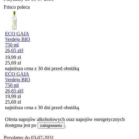
Frisco poleca
ECO GAIA
Verdejo BIO
750 ml
26,65
zł
/l
Cena promocyjna
19,99
zł
25,69
zł
najniższa cena z 30 dni przed obniżką
ECO GAIA
Verdejo BIO
750 ml
26,65
zł
/l
Cena promocyjna
19,99
zł
25,69
zł
najniższa cena z 30 dni przed obniżką
Oferta napojów alkoholowych oraz napojów energetycznych
dostępna jest po
.
zalogowaniu
Przydatny do
03-07-2031