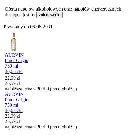
Oferta napojów alkoholowych oraz napojów energetycznych
dostępna jest po
.
zalogowaniu
Przydatny do
06-06-2031
AURVIN
Pinot Grigio
750 ml
30,65
zł
/l
Cena promocyjna
22,99
zł
26,59
zł
najniższa cena z 30 dni przed obniżką
AURVIN
Pinot Grigio
750 ml
30,65
zł
/l
Cena promocyjna
22,99
zł
26,59
zł
najniższa cena z 30 dni przed obniżką