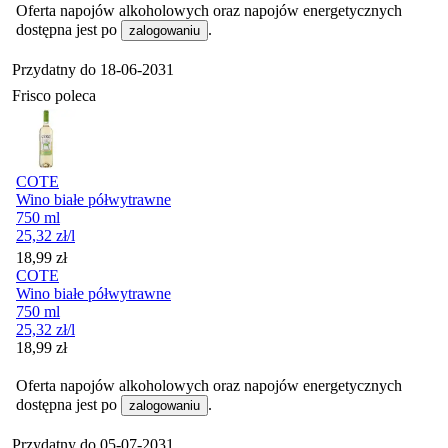
Oferta napojów alkoholowych oraz napojów energetycznych
dostępna jest po
.
zalogowaniu
Przydatny do
18-06-2031
Frisco poleca
COTE
Wino białe półwytrawne
750 ml
25,32
zł
/l
Cena
18,99
zł
COTE
Wino białe półwytrawne
750 ml
25,32
zł
/l
Cena
18,99
zł
Oferta napojów alkoholowych oraz napojów energetycznych
dostępna jest po
.
zalogowaniu
Przydatny do
05-07-2031