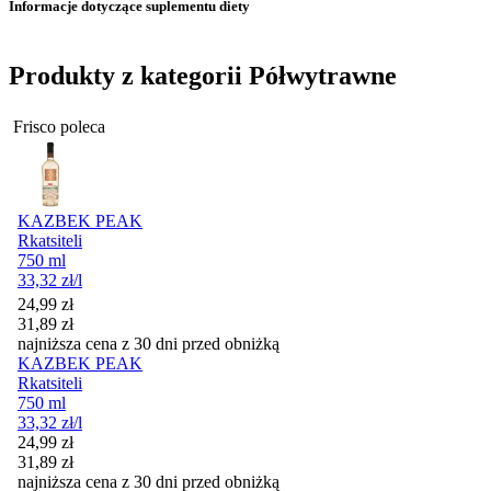
Informacje dotyczące suplementu diety
Produkty z kategorii Półwytrawne
Frisco poleca
KAZBEK PEAK
Rkatsiteli
750 ml
33,32
zł
/l
Cena promocyjna
24,99
zł
31,89
zł
najniższa cena z 30 dni przed obniżką
KAZBEK PEAK
Rkatsiteli
750 ml
33,32
zł
/l
Cena promocyjna
24,99
zł
31,89
zł
najniższa cena z 30 dni przed obniżką