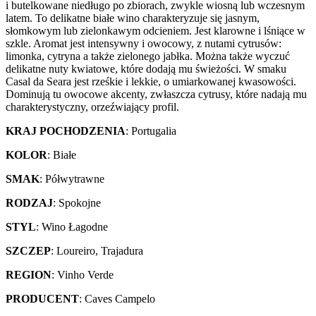
i butelkowane niedługo po zbiorach, zwykle wiosną lub wczesnym
latem. To delikatne białe wino charakteryzuje się jasnym,
słomkowym lub zielonkawym odcieniem. Jest klarowne i lśniące w
szkle. Aromat jest intensywny i owocowy, z nutami cytrusów:
limonka, cytryna a także zielonego jabłka. Można także wyczuć
delikatne nuty kwiatowe, które dodają mu świeżości. W smaku
Casal da Seara jest rześkie i lekkie, o umiarkowanej kwasowości.
Dominują tu owocowe akcenty, zwłaszcza cytrusy, które nadają mu
charakterystyczny, orzeźwiający profil.
KRAJ POCHODZENIA
: Portugalia
KOLOR
: Białe
SMAK
: Półwytrawne
RODZAJ
: Spokojne
STYL
: Wino Łagodne
SZCZEP
: Loureiro, Trajadura
REGION
: Vinho Verde
PRODUCENT
: Caves Campelo