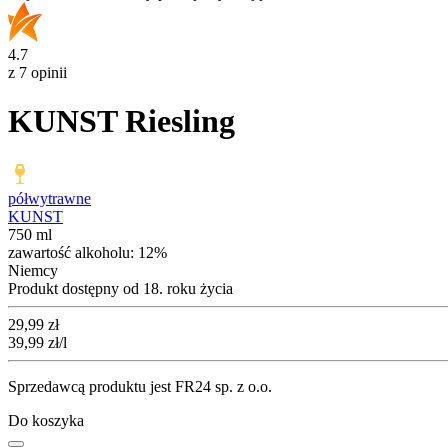
4.7
z 7 opinii
KUNST Riesling
półwytrawne
KUNST
750 ml
zawartość alkoholu:
12%
Niemcy
Produkt dostępny od 18. roku życia
Cena
29,99
zł
39,99
zł
/l
Sprzedawcą produktu jest FR24 sp. z o.o.
Do koszyka