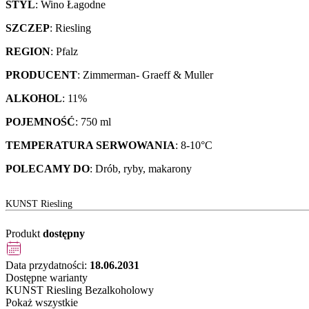
STYL
: Wino Łagodne
SZCZEP
: Riesling
REGION
: Pfalz
PRODUCENT
: Zimmerman- Graeff & Muller
ALKOHOL
: 11%
POJEMNOŚĆ
: 750 ml
TEMPERATURA SERWOWANIA
: 8-10°C
POLECAMY DO
: Drób, ryby, makarony
KUNST Riesling
Produkt
dostępny
Data przydatności:
18.06.2031
Dostępne warianty
KUNST Riesling Bezalkoholowy
Pokaż wszystkie