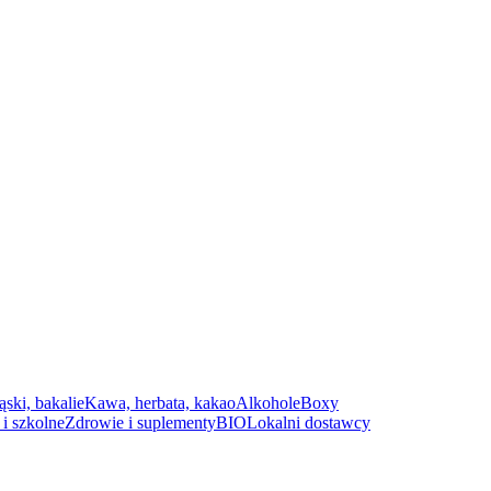
ąski, bakalie
Kawa, herbata, kakao
Alkohole
Boxy
i szkolne
Zdrowie i suplementy
BIO
Lokalni dostawcy