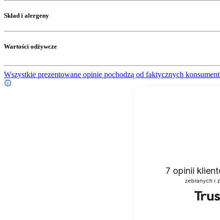
Skład i alergeny
Wartości odżywcze
Wszystkie prezentowane opinie pochodzą od faktycznych konsument
7
opinii klie
zebranych i 