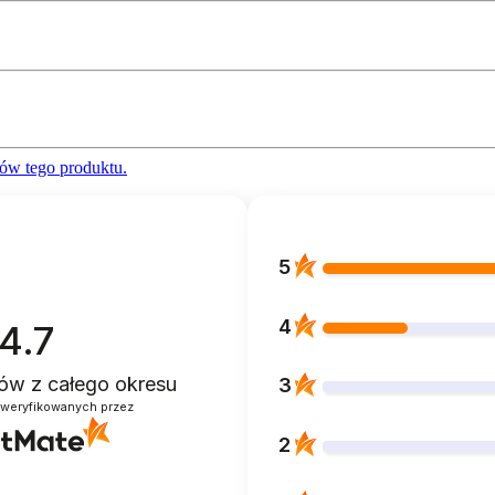
ów tego produktu.
5
4
4.7
ntów
z całego okresu
3
zweryfikowanych przez
2