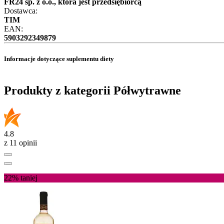
FR24 sp. z o.o., która jest przedsiębiorcą
Dostawca:
TIM
EAN:
5903292349879
Informacje dotyczące suplementu diety
Produkty z kategorii Półwytrawne
4.8
z 11 opinii
22%
taniej