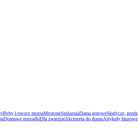
ny
Ryby i owoce morza
Mrożone
Spiżarnia
Dania gotowe
Słodycze, przek
ta
Domowe porządki
Dla zwierząt
Akcesoria do domu
Artykuły biurowe 