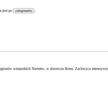
 jest po
.
zalogowaniu
h regionów winiarskich Niemiec, w dorzeczu Renu. Zachwyca intens