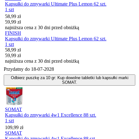
Kapsułki do zmywarki Ultimate Plus Lemon 62 szt.
1 szt
Cena promocyjna
58,99
zł
59,99
zł
najniższa cena z 30 dni przed obniżką
FINISH
Kapsułki do zmywarki Ultimate Plus Lemon 62 szt.
1 szt
Cena promocyjna
58,99
zł
59,99
zł
najniższa cena z 30 dni przed obniżką
Przydatny do
18-07-2028
Odbierz puszkę za 10 gr: Kup dowolne tabletki lub kapsułki marki
SOMAT.
SOMAT
Kapsułki do zmywarki 4w1 Excellence 88 szt.
1 szt
Cena
109,99
zł
SOMAT
Kapsułki do zmywarki 4w1 Excellence 88 szt.