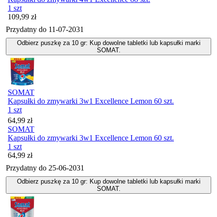
1 szt
Cena
109,99
zł
Przydatny do
11-07-2031
Odbierz puszkę za 10 gr: Kup dowolne tabletki lub kapsułki marki
SOMAT.
SOMAT
Kapsułki do zmywarki 3w1 Excellence Lemon 60 szt.
1 szt
Cena
64,99
zł
SOMAT
Kapsułki do zmywarki 3w1 Excellence Lemon 60 szt.
1 szt
Cena
64,99
zł
Przydatny do
25-06-2031
Odbierz puszkę za 10 gr: Kup dowolne tabletki lub kapsułki marki
SOMAT.