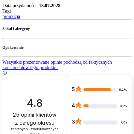
Data przydatności:
18.07.2028
Tagi
promocja
Skład i alergeny
Opakowanie
Wszystkie prezentowane opinie pochodzą od faktycznych
konsumentów tego produktu.
5
84%
4.8
4
16%
25
opinii klientów
3
z całego okresu
0%
zebranych i zweryfikowanych
przez