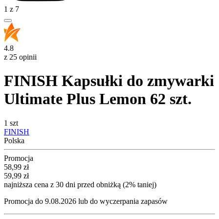
1
z
7
4.8
z 25 opinii
FINISH Kapsułki do zmywarki
Ultimate Plus Lemon 62 szt.
1 szt
FINISH
Polska
Promocja
Cena promocyjna
58,99
zł
59,99
zł
najniższa cena z 30 dni przed obniżką (2% taniej)
Promocja do 9.08.2026 lub do wyczerpania zapasów