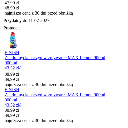
Cena promocyjna
47,99
zł
48,99
zł
najniższa cena z 30 dni przed obniżką
Przydatny do
11-07-2027
Promocja
FINISH
Żel do mycia naczyń w zmywarce MAX Lemon 900ml
900 ml
43,32
zł
/l
Cena promocyjna
38,99
zł
39,99
zł
najniższa cena z 30 dni przed obniżką
FINISH
Żel do mycia naczyń w zmywarce MAX Lemon 900ml
900 ml
43,32
zł
/l
Cena promocyjna
38,99
zł
39,99
zł
najniższa cena z 30 dni przed obniżką