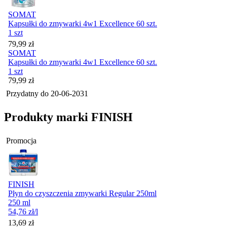
SOMAT
Kapsułki do zmywarki 4w1 Excellence 60 szt.
1 szt
Cena
79,99
zł
SOMAT
Kapsułki do zmywarki 4w1 Excellence 60 szt.
1 szt
Cena
79,99
zł
Przydatny do
20-06-2031
Produkty marki FINISH
Promocja
FINISH
Płyn do czyszczenia zmywarki Regular 250ml
250 ml
54,76
zł
/l
Cena promocyjna
13,69
zł