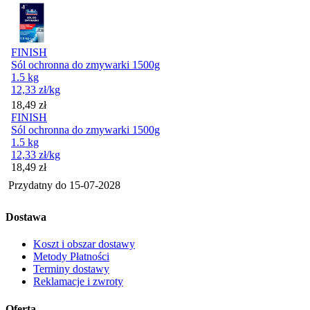
FINISH
Sól ochronna do zmywarki 1500g
1.5 kg
12,33
zł
/kg
Cena
18,49
zł
FINISH
Sól ochronna do zmywarki 1500g
1.5 kg
12,33
zł
/kg
Cena
18,49
zł
Przydatny do
15-07-2028
Dostawa
Koszt i obszar dostawy
Metody Płatności
Terminy dostawy
Reklamacje i zwroty
Oferta