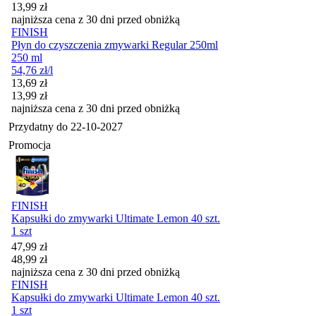
13,99
zł
najniższa cena z 30 dni przed obniżką
FINISH
Płyn do czyszczenia zmywarki Regular 250ml
250 ml
54,76
zł
/l
Cena promocyjna
13,69
zł
13,99
zł
najniższa cena z 30 dni przed obniżką
Przydatny do
22-10-2027
Promocja
FINISH
Kapsułki do zmywarki Ultimate Lemon 40 szt.
1 szt
Cena promocyjna
47,99
zł
48,99
zł
najniższa cena z 30 dni przed obniżką
FINISH
Kapsułki do zmywarki Ultimate Lemon 40 szt.
1 szt