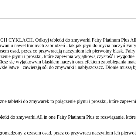
dkryj tabletki do zmywarki Fairy Platinum Plus All in one -
waniu nawet trudnych zabrudzeń - tak jak płyn do mycia naczyń Fairy,
sem osad, przez co przywracają naczyniom ich pierwotny blask. Fairy 
łączenie płynu i proszku, które zapewnia wyjątkową czystość i wygodne 
iesz się wyjątkowym blaskiem naczyń oraz efektem zapobiegania matow
wykle łatwe - zawierają sól do zmywarki i nabłyszczacz. Dłonie muszą 
do zmywarek to połączenie płynu i proszku, które zapewnia dos
arki All in one Fairy Platinum Plus to rozwiązanie, które pozwo
 z czasem osad, przez co przywraca naczyniom ich pierwotn