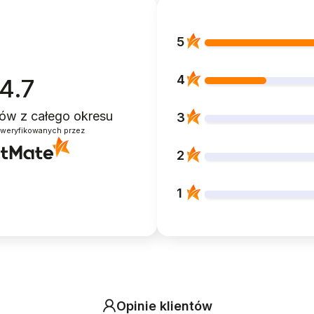
5
4
4.7
ntów
z całego okresu
3
zweryfikowanych przez
2
1
Opinie klientów