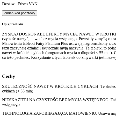
Dostawa Frisco VAN
Zmień kod pocztowy
Opis produktu
ZYSKAJ DOSKONAŁE EFEKTY MYCIA, NAWET W KRÓTKICH CYKLACH. O
czystość naczyń, nawet bez mycia wstępnego. Powstały z myślą o usu
Matowieniu tabletki Fairy Platinum Plus usuwają nagromadzony z cza
razu zaczynają działać i skutecznie myją naczynia. Te tabletki to po
nawet w krótkich cyklach (programach mycia o długości < 55 min). C
świeżo pachnieć. Korzystanie z tych tabletek do zmywarki jest niez
Cechy
SKUTECZNOŚĆ NAWET W KRÓTKICH CYKLACH: Te skuteczne tabletki 
cyklach (< 55 min)
NIESKAZITELNA CZYSTOŚĆ BEZ MYCIA WSTĘPNEGO: Tabletki do zmyw
wstępnego
TECHNOLOGIA ZAPOBIEGAJĄCA MATOWIENIU: Usuwa nagromadzony