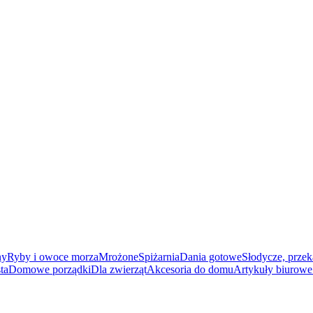
ny
Ryby i owoce morza
Mrożone
Spiżarnia
Dania gotowe
Słodycze, przek
ta
Domowe porządki
Dla zwierząt
Akcesoria do domu
Artykuły biurowe 