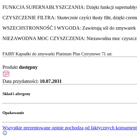
FUNKCJA SUPERNABŁYSZCZANIA: Dzięki funkcji supernabłyszcza
CZYSZCZENIE FILTRA: Skutecznie czyści tłusty filtr, dzięki czemu 
WSZECHSTRONNOŚĆ I WYGODA: Zawierają sól do zmywarek i nabły
NIEZAWODNA MOC CZYSZCZENIA: Niezawodna moc czyszczenia pły
FAIRY Kapsułki do zmywarki Platinum Plus Cytrynowe 71 szt.
Produkt
dostępny
Data przydatności:
10.07.2031
Skład i alergeny
Opakowanie
Wszystkie prezentowane opinie pochodzą od faktycznych konsument