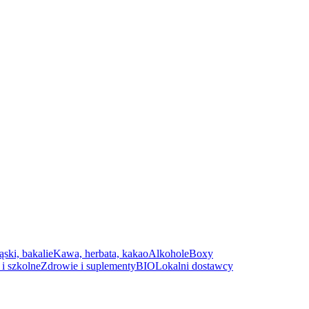
ąski, bakalie
Kawa, herbata, kakao
Alkohole
Boxy
i szkolne
Zdrowie i suplementy
BIO
Lokalni dostawcy