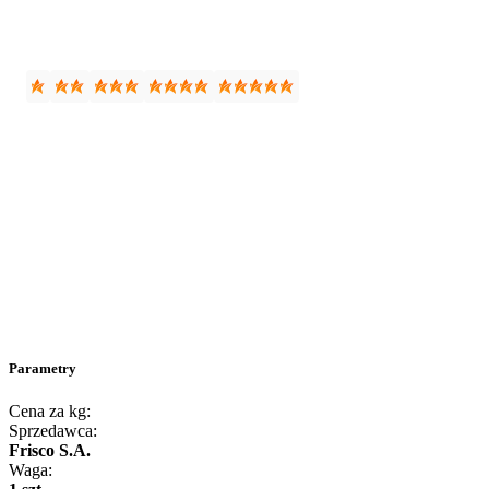
Parametry
Cena za kg:
Sprzedawca:
Frisco S.A.
Waga: