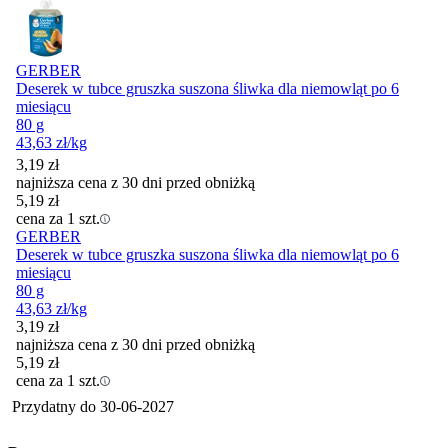
GERBER
Deserek w tubce gruszka suszona śliwka dla niemowląt po 6
miesiącu
80 g
43,63
zł
/kg
3,19
zł
najniższa cena z 30 dni przed obniżką
5,19
zł
cena za 1 szt.
GERBER
Deserek w tubce gruszka suszona śliwka dla niemowląt po 6
miesiącu
80 g
43,63
zł
/kg
3,19
zł
najniższa cena z 30 dni przed obniżką
5,19
zł
cena za 1 szt.
Przydatny do
30-06-2027