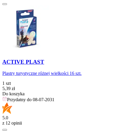
ACTIVE PLAST
Plastry turystyczne różnej wielkości 16 szt.
1 szt
Cena
5,39
zł
Do koszyka
Przydatny do
08-07-2031
5.0
z 12 opinii