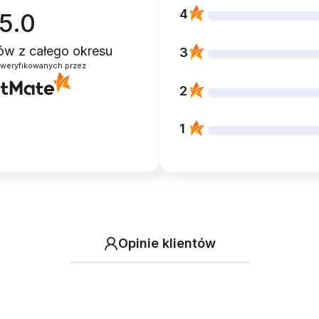
4
5.0
ntów
z całego okresu
3
zweryfikowanych przez
2
1
Opinie klientów