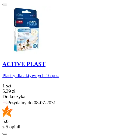
ACTIVE PLAST
Plastry dla aktywnych 16 pcs.
1 szt
Cena
5,39
zł
Do koszyka
Przydatny do
08-07-2031
5.0
z 5 opinii