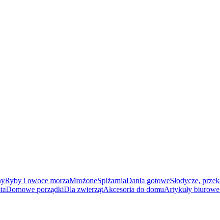
ny
Ryby i owoce morza
Mrożone
Spiżarnia
Dania gotowe
Słodycze, przek
ta
Domowe porządki
Dla zwierząt
Akcesoria do domu
Artykuły biurowe 