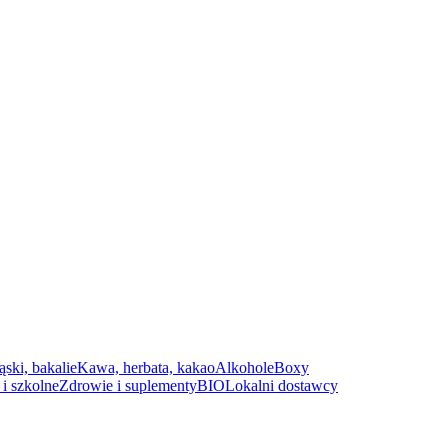
ąski, bakalie
Kawa, herbata, kakao
Alkohole
Boxy
i szkolne
Zdrowie i suplementy
BIO
Lokalni dostawcy