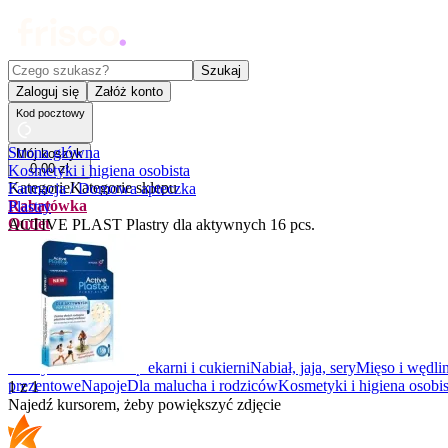
Czego szukasz?
Szukaj
Zaloguj się
Załóż konto
Kod pocztowy
Strona główna
Mój koszyk
0
,
00
zł
Kosmetyki i higiena osobista
Kategorie
Kategorie sklepu
Farmacja / Domowa apteczka
Rabatówka
Plastry
Outlet
ACTIVE PLAST Plastry dla aktywnych 16 pcs.
Promocje
Nowości
Kupony
Dla Biura
Warzywa i owoce
Z piekarni i cukierni
Nabiał, jaja, sery
Mięso i wędli
prezentowe
Napoje
Dla malucha i rodziców
Kosmetyki i higiena osobis
1
z
1
Najedź kursorem, żeby powiększyć zdjęcie