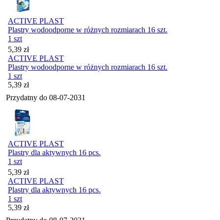
ACTIVE PLAST
Plastry wodoodporne w różnych rozmiarach 16 szt.
1 szt
Cena
5,39
zł
ACTIVE PLAST
Plastry wodoodporne w różnych rozmiarach 16 szt.
1 szt
Cena
5,39
zł
Przydatny do
08-07-2031
ACTIVE PLAST
Plastry dla aktywnych 16 pcs.
1 szt
Cena
5,39
zł
ACTIVE PLAST
Plastry dla aktywnych 16 pcs.
1 szt
Cena
5,39
zł