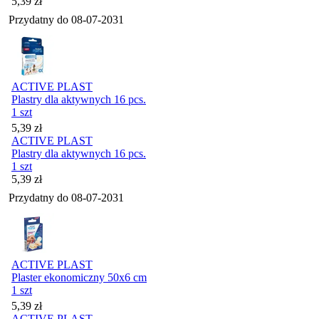
Cena
5,39
zł
Przydatny do
08-07-2031
ACTIVE PLAST
Plastry dla aktywnych 16 pcs.
1 szt
Cena
5,39
zł
ACTIVE PLAST
Plastry dla aktywnych 16 pcs.
1 szt
Cena
5,39
zł
Przydatny do
08-07-2031
ACTIVE PLAST
Plaster ekonomiczny 50x6 cm
1 szt
Cena
5,39
zł
ACTIVE PLAST