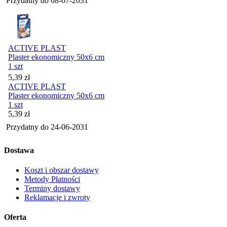
Przydatny do
08-07-2031
ACTIVE PLAST
Plaster ekonomiczny 50x6 cm
1 szt
Cena
5,39
zł
ACTIVE PLAST
Plaster ekonomiczny 50x6 cm
1 szt
Cena
5,39
zł
Przydatny do
24-06-2031
Dostawa
Koszt i obszar dostawy
Metody Płatności
Terminy dostawy
Reklamacje i zwroty
Oferta