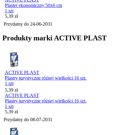
Plaster ekonomiczny 50x6 cm
1 szt
Cena
5,39
zł
Przydatny do
24-06-2031
Produkty marki ACTIVE PLAST
ACTIVE PLAST
Plastry turystyczne różnej wielkości 16 szt.
1 szt
Cena
5,39
zł
ACTIVE PLAST
Plastry turystyczne różnej wielkości 16 szt.
1 szt
Cena
5,39
zł
Przydatny do
08-07-2031