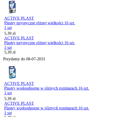
ACTIVE PLAST
Plastry turystyczne różnej wielkości 16 szt.
1 szt
Cena
5,39
zł
ACTIVE PLAST
Plastry turystyczne różnej wielkości 16 szt.
1 szt
Cena
5,39
zł
Przydatny do
08-07-2031
ACTIVE PLAST
Plastry wodoodporne w różnych rozmiarach 16 szt.
1 szt
Cena
5,39
zł
ACTIVE PLAST
Plastry wodoodporne w różnych rozmiarach 16 szt.
1 szt