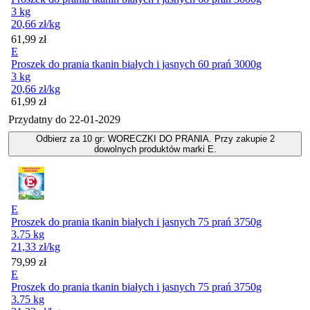
3 kg
20,66
zł
/kg
Cena
61,99
zł
E
Proszek do prania tkanin białych i jasnych 60 prań 3000g
3 kg
20,66
zł
/kg
Cena
61,99
zł
Przydatny do
22-01-2029
Odbierz za 10 gr: WORECZKI DO PRANIA. Przy zakupie 2
dowolnych produktów marki E.
E
Proszek do prania tkanin białych i jasnych 75 prań 3750g
3.75 kg
21,33
zł
/kg
Cena
79,99
zł
E
Proszek do prania tkanin białych i jasnych 75 prań 3750g
3.75 kg