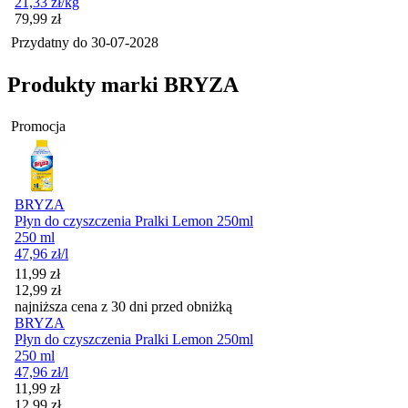
21,33
zł
/kg
Cena
79,99
zł
Przydatny do
30-07-2028
Produkty marki BRYZA
Promocja
BRYZA
Płyn do czyszczenia Pralki Lemon 250ml
250 ml
47,96
zł
/l
Cena promocyjna
11,99
zł
12,99
zł
najniższa cena z 30 dni przed obniżką
BRYZA
Płyn do czyszczenia Pralki Lemon 250ml
250 ml
47,96
zł
/l
Cena promocyjna
11,99
zł
12,99
zł