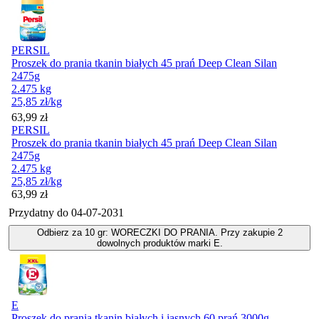
PERSIL
Proszek do prania tkanin białych 45 prań Deep Clean Silan
2475g
2.475 kg
25,85
zł
/kg
Cena
63,99
zł
PERSIL
Proszek do prania tkanin białych 45 prań Deep Clean Silan
2475g
2.475 kg
25,85
zł
/kg
Cena
63,99
zł
Przydatny do
04-07-2031
Odbierz za 10 gr: WORECZKI DO PRANIA. Przy zakupie 2
dowolnych produktów marki E.
E
Proszek do prania tkanin białych i jasnych 60 prań 3000g