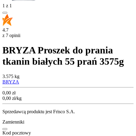
1
z
1
4.7
z 7 opinii
BRYZA Proszek do prania
tkanin białych 55 prań 3575g
3.575 kg
BRYZA
Cena
0,00
zł
0,00
zł
/kg
Sprzedawcą produktu jest Frisco S.A.
Zamienniki
Kod pocztowy