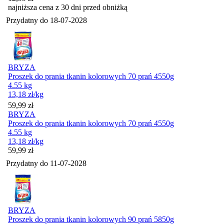
najniższa cena z 30 dni przed obniżką
Przydatny do
18-07-2028
BRYZA
Proszek do prania tkanin kolorowych 70 prań 4550g
4.55 kg
13,18
zł
/kg
Cena
59,99
zł
BRYZA
Proszek do prania tkanin kolorowych 70 prań 4550g
4.55 kg
13,18
zł
/kg
Cena
59,99
zł
Przydatny do
11-07-2028
BRYZA
Proszek do prania tkanin kolorowych 90 prań 5850g