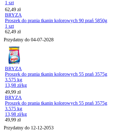
1 szt
Cena
62,49
zł
BRYZA
Proszek do prania tkanin kolorowych 90 prań 5850g
1 szt
Cena
62,49
zł
Przydatny do
04-07-2028
BRYZA
Proszek do prania tkanin kolorowych 55 prań 3575g
3.575 kg
13,98
zł
/kg
Cena
49,99
zł
BRYZA
Proszek do prania tkanin kolorowych 55 prań 3575g
3.575 kg
13,98
zł
/kg
Cena
49,99
zł
Przydatny do
12-12-2053