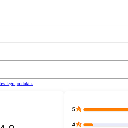
ów tego produktu.
5
4