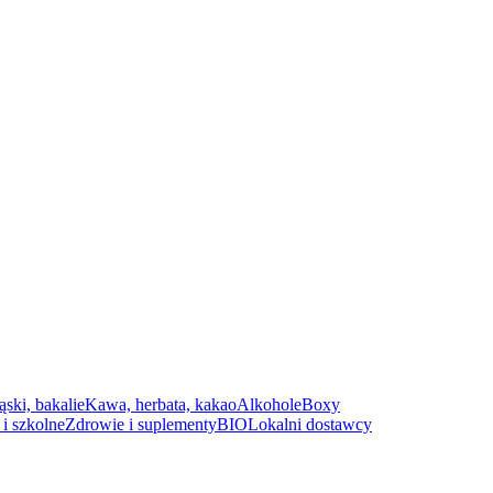
ąski, bakalie
Kawa, herbata, kakao
Alkohole
Boxy
i szkolne
Zdrowie i suplementy
BIO
Lokalni dostawcy