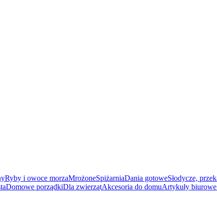
ny
Ryby i owoce morza
Mrożone
Spiżarnia
Dania gotowe
Słodycze, przek
ta
Domowe porządki
Dla zwierząt
Akcesoria do domu
Artykuły biurowe 