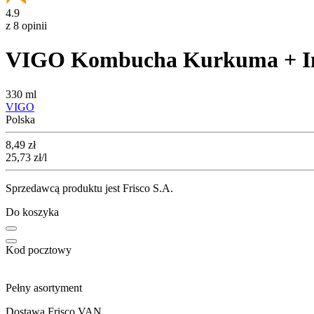
4.9
z 8 opinii
VIGO Kombucha Kurkuma + I
330 ml
VIGO
Polska
Cena
8,49
zł
25,73
zł
/l
Sprzedawcą produktu jest Frisco S.A.
Do koszyka
Kod pocztowy
Pełny asortyment
Dostawa Frisco VAN