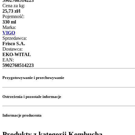
5902768514223
Cena za kg:
25
,
73
zł
/
l
Pojemność:
330 ml
Marka:
VIGO
Sprzedawca:
Frisco S.A.
Dostawca:
EKO-WITAL
EAN:
5902768514223
Przygotowywanie i przechowywanie
Ostrzeżenia i pozostałe informacje
Informacje producenta
Produkty z kategorii Kombucha