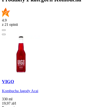
4.9
z 21 opinii
VIGO
Kombucha Jagody Acai
330 ml
19,97
zł
/l