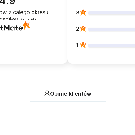
4.9
ntów
z całego okresu
3
zweryfikowanych przez
2
1
Opinie klientów