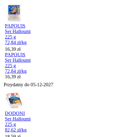
PAPOUIS
Ser Halloumi
225 g
72,84
zł
/kg
Cena
16,39
zł
PAPOUIS
Ser Halloumi
225 g
72,84
zł
/kg
Cena
16,39
zł
Przydatny do
05-12-2027
DODONI
Ser Halloumi
225 g
82,62
zł
/kg
Cena
18,59
zł