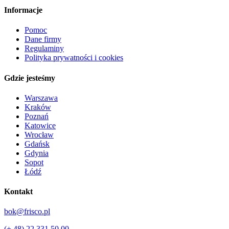
Informacje
Pomoc
Dane firmy
Regulaminy
Polityka prywatności i cookies
Gdzie jesteśmy
Warszawa
Kraków
Poznań
Katowice
Wrocław
Gdańsk
Gdynia
Sopot
Łódź
Kontakt
bok@frisco.pl
(+ 48) 22 331 50 00