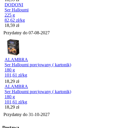
DODONI
Ser Halloumi
225 g
82,62
zł
/kg
Cena
18,59
zł
Przydatny do
07-08-2027
ALAMBRA
Ser Halloumi porcjowany ( kartonik)
180 g
101,61
zł
/kg
Cena
18,29
zł
ALAMBRA
Ser Halloumi porcjowany ( kartonik)
180 g
101,61
zł
/kg
Cena
18,29
zł
Przydatny do
31-10-2027
Dostawa