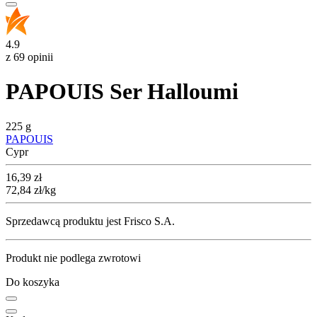
4.9
z 69 opinii
PAPOUIS Ser Halloumi
225 g
PAPOUIS
Cypr
Cena
16,39
zł
72,84
zł
/kg
Sprzedawcą produktu jest Frisco S.A.
Produkt nie podlega zwrotowi
Do koszyka