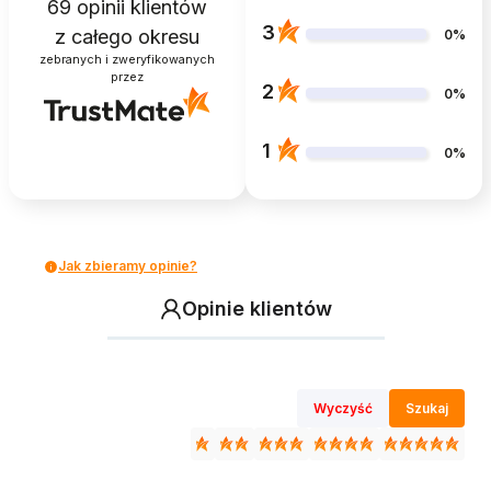
69
opinii klientów
3
z całego okresu
0%
zebranych i zweryfikowanych
przez
2
0%
1
0%
Jak zbieramy opinie?
Opinie klientów
Wyczyść
Szukaj