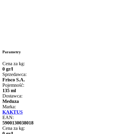
Parametry
Cena za kg:
0
gr
/
l
Sprzedawca:
Frisco S.A.
Pojemność:
135 ml
Dostawca:
Meduza
Marka:
KAKTUS
EAN:
5900130038018
Cena za kg:
0
gr
/
l