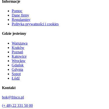
Informacje
Pomoc
Dane firmy
Regulaminy
Polityka prywatności i cookies
Gdzie jesteśmy
Warszawa
Kraków
Poznań
Katowice
Wrocław
Gdańsk
Gdynia
Sopot
Łódź
Kontakt
bok@frisco.pl
(+ 48) 22 331 50 00