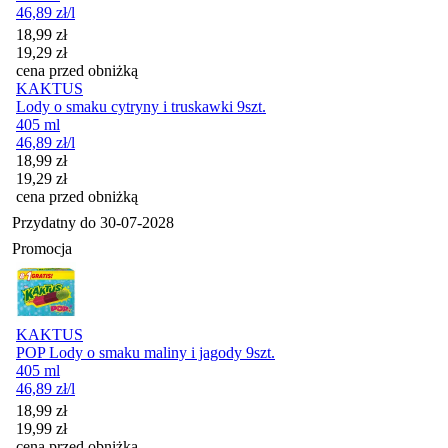
46,89
zł
/l
Cena promocyjna
18,99
zł
19,29
zł
cena przed obniżką
KAKTUS
Lody o smaku cytryny i truskawki 9szt.
405 ml
46,89
zł
/l
Cena promocyjna
18,99
zł
19,29
zł
cena przed obniżką
Przydatny do
30-07-2028
Promocja
KAKTUS
POP Lody o smaku maliny i jagody 9szt.
405 ml
46,89
zł
/l
Cena promocyjna
18,99
zł
19,99
zł
cena przed obniżką