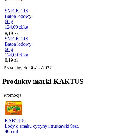
SNICKERS
Baton lodowy
66 g
124,09
zł
/kg
Cena
8,19
zł
SNICKERS
Baton lodowy
66 g
124,09
zł
/kg
Cena
8,19
zł
Przydatny do
30-12-2027
Produkty marki KAKTUS
Promocja
KAKTUS
Lody o smaku cytryny i truskawki 9szt.
405 ml