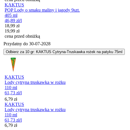
KAKTUS
POP Lody o smaku maliny i jagody 9szt.
405 ml
46,89
zł
/l
Cena promocyjna
18,99
zł
19,99
zł
cena przed obniżką
Przydatny do
30-07-2028
Odbierz za 10 gr: KAKTUS Cytryna-Truskawka rożek na patyku 75ml
KAKTUS
Lody cytryna truskawka w rożku
110 ml
61,73
zł
/l
Cena
6,79
zł
KAKTUS
Lody cytryna truskawka w rożku
110 ml
61,73
zł
/l
Cena
6,79
zł