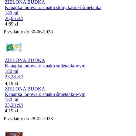
ZIELONA BUDKA
Kanapka lodowa o smaku słony karmel-śmietanka
180 ml
26,06
zł
/l
Cena
4,69
zł
Przydatny do
30-06-2028
ZIELONA BUDKA
Kanapka lodowa o smaku śmietankowym
180 ml
23,28
zł
/l
Cena
4,19
zł
ZIELONA BUDKA
Kanapka lodowa o smaku śmietankowym
180 ml
23,28
zł
/l
Cena
4,19
zł
Przydatny do
28-02-2028