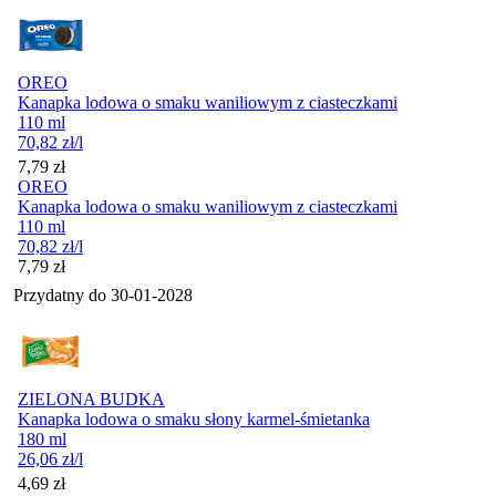
OREO
Kanapka lodowa o smaku waniliowym z ciasteczkami
110 ml
70,82
zł
/l
Cena
7,79
zł
OREO
Kanapka lodowa o smaku waniliowym z ciasteczkami
110 ml
70,82
zł
/l
Cena
7,79
zł
Przydatny do
30-01-2028
ZIELONA BUDKA
Kanapka lodowa o smaku słony karmel-śmietanka
180 ml
26,06
zł
/l
Cena
4,69
zł