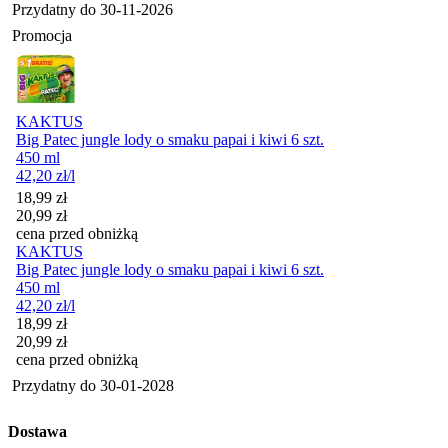
Przydatny do
30-11-2026
Promocja
KAKTUS
Big Patec jungle lody o smaku papai i kiwi 6 szt.
450 ml
42,20
zł
/l
Cena promocyjna
18,99
zł
20,99
zł
cena przed obniżką
KAKTUS
Big Patec jungle lody o smaku papai i kiwi 6 szt.
450 ml
42,20
zł
/l
Cena promocyjna
18,99
zł
20,99
zł
cena przed obniżką
Przydatny do
30-01-2028
Dostawa