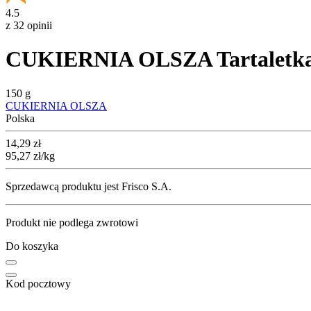
4.5
z 32 opinii
CUKIERNIA OLSZA Tartaletka 
150 g
CUKIERNIA OLSZA
Polska
Cena
14,29
zł
95,27
zł
/kg
Sprzedawcą produktu jest Frisco S.A.
Produkt nie podlega zwrotowi
Do koszyka
Kod pocztowy