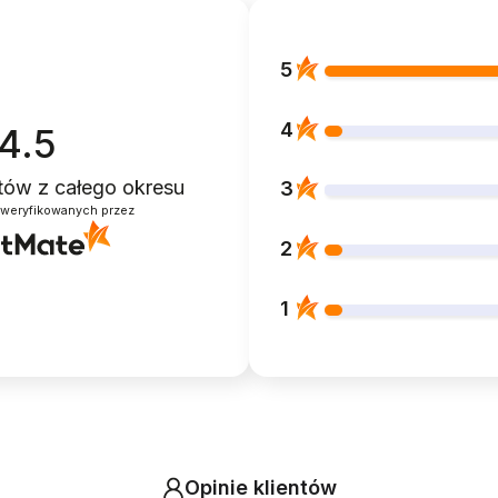
5
4
4.5
ntów
z całego okresu
3
zweryfikowanych przez
2
1
Opinie klientów