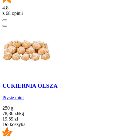
4.8
z 68 opinii
CUKIERNIA OLSZA
Ptysie mini
250 g
78,36
zł
/kg
Cena
19,59
zł
Do koszyka