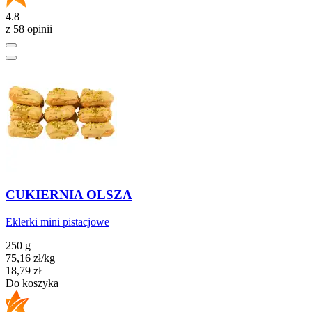
4.8
z 58 opinii
CUKIERNIA OLSZA
Eklerki mini pistacjowe
250 g
75,16
zł
/kg
Cena
18,79
zł
Do koszyka