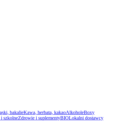
ąski, bakalie
Kawa, herbata, kakao
Alkohole
Boxy
i szkolne
Zdrowie i suplementy
BIO
Lokalni dostawcy