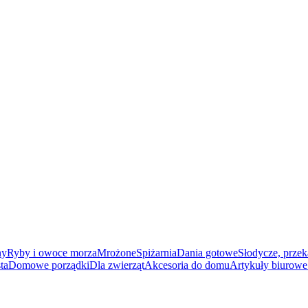
ny
Ryby i owoce morza
Mrożone
Spiżarnia
Dania gotowe
Słodycze, przek
ta
Domowe porządki
Dla zwierząt
Akcesoria do domu
Artykuły biurowe 