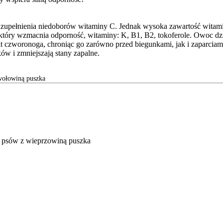
pełnienia niedoborów witaminy C. Jednak wysoka zawartość witaminy 
 który wzmacnia odporność, witaminy: K, B1, B2, tokoferole. Owoc dzi
it czworonoga, chroniąc go zarówno przed biegunkami, jak i zaparciami
w i zmniejszają stany zapalne.
ołowiną puszka
sów z wieprzowiną puszka