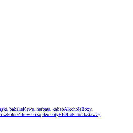
ąski, bakalie
Kawa, herbata, kakao
Alkohole
Boxy
i szkolne
Zdrowie i suplementy
BIO
Lokalni dostawcy