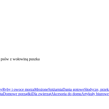
psów z wołowiną puszka
ny
Ryby i owoce morza
Mrożone
Spiżarnia
Dania gotowe
Słodycze, przek
ta
Domowe porządki
Dla zwierząt
Akcesoria do domu
Artykuły biurowe 