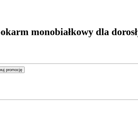
rm monobiałkowy dla dorosłyc
wuj promocję