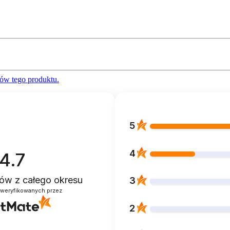
ów tego produktu.
5
4
4.7
ntów
z całego okresu
3
zweryfikowanych przez
2