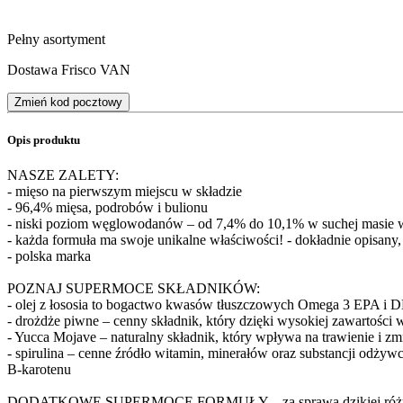
Pełny asortyment
Dostawa Frisco VAN
Zmień kod pocztowy
Opis produktu
NASZE ZALETY:
- mięso na pierwszym miejscu w składzie
- 96,4% mięsa, podrobów i bulionu
- niski poziom węglowodanów – od 7,4% do 10,1% w suchej masie w 
- każda formuła ma swoje unikalne właściwości! - dokładnie opisany, 
- polska marka
POZNAJ SUPERMOCE SKŁADNIKÓW:
- olej z łososia to bogactwo kwasów tłuszczowych Omega 3 EPA i DH
- drożdże piwne – cenny składnik, który dzięki wysokiej zawartości 
- Yucca Mojave – naturalny składnik, który wpływa na trawienie i zm
- spirulina – cenne źródło witamin, minerałów oraz substancji odż
B-karotenu
DODATKOWE SUPERMOCE FORMUŁY – za sprawą dzikiej róży ws