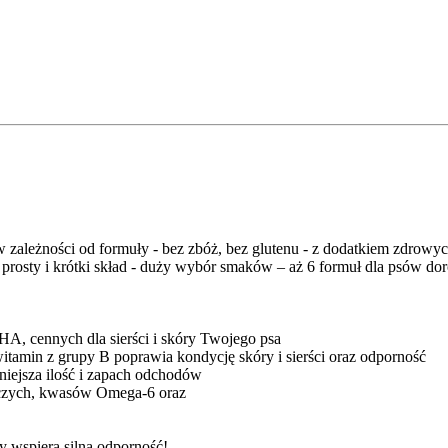
zależności od formuły - bez zbóż, bez glutenu - z dodatkiem zdrowy
prosty i krótki skład - duży wybór smaków – aż 6 formuł dla psów doro
A, cennych dla sierści i skóry Twojego psa
witamin z grupy B poprawia kondycję skóry i sierści oraz odporność
niejsza ilość i zapach odchodów
ywczych, kwasów Omega-6 oraz
piera silną odporność!