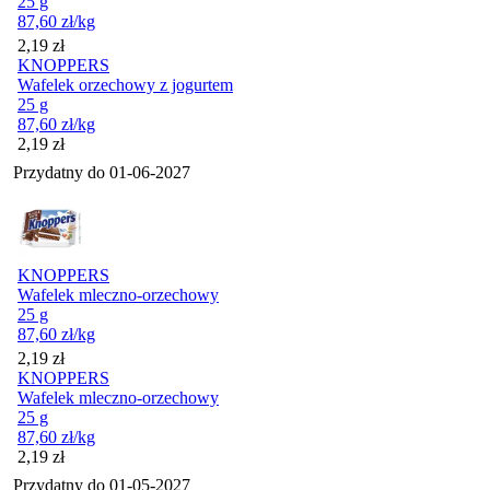
25 g
87,60
zł
/kg
Cena
2,19
zł
KNOPPERS
Wafelek orzechowy z jogurtem
25 g
87,60
zł
/kg
Cena
2,19
zł
Przydatny do
01-06-2027
KNOPPERS
Wafelek mleczno-orzechowy
25 g
87,60
zł
/kg
Cena
2,19
zł
KNOPPERS
Wafelek mleczno-orzechowy
25 g
87,60
zł
/kg
Cena
2,19
zł
Przydatny do
01-05-2027