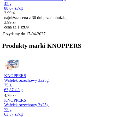
45 g
88,67
zł
/kg
3,99
zł
najniższa cena z 30 dni przed obniżką
3,99
zł
cena za 1 szt.
Przydatny do
17-04-2027
Produkty marki KNOPPERS
KNOPPERS
Wafelek orzechowy 3x25g
75 g
63,87
zł
/kg
Cena
4,79
zł
KNOPPERS
Wafelek orzechowy 3x25g
75 g
63,87
zł
/kg