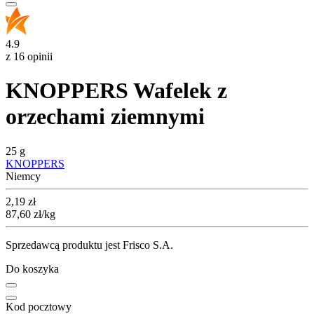
4.9
z 16 opinii
KNOPPERS Wafelek z
orzechami ziemnymi
25 g
KNOPPERS
Niemcy
Cena
2,19
zł
87,60
zł
/kg
Sprzedawcą produktu jest Frisco S.A.
Do koszyka
Kod pocztowy