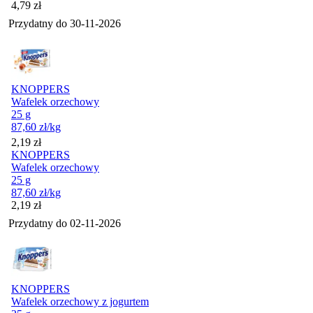
Cena
4,79
zł
Przydatny do
30-11-2026
KNOPPERS
Wafelek orzechowy
25 g
87,60
zł
/kg
Cena
2,19
zł
KNOPPERS
Wafelek orzechowy
25 g
87,60
zł
/kg
Cena
2,19
zł
Przydatny do
02-11-2026
KNOPPERS
Wafelek orzechowy z jogurtem