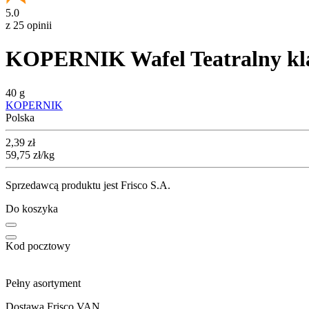
5.0
z 25 opinii
KOPERNIK Wafel Teatralny kl
40 g
KOPERNIK
Polska
Cena
2,39
zł
59,75
zł
/kg
Sprzedawcą produktu jest Frisco S.A.
Do koszyka
Kod pocztowy
Pełny asortyment
Dostawa Frisco VAN