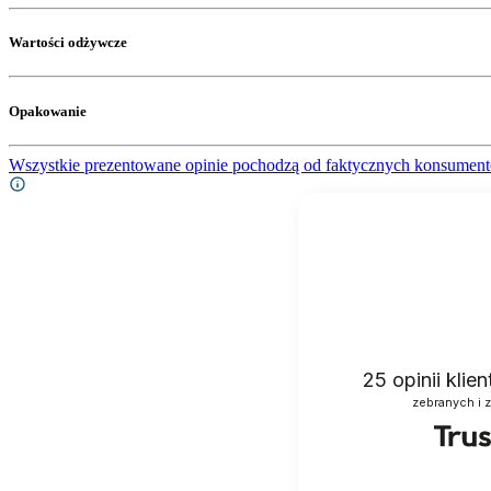
Wartości odżywcze
Opakowanie
Wszystkie prezentowane opinie pochodzą od faktycznych konsument
25
opinii klie
zebranych i 