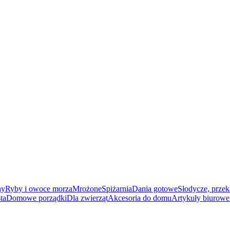
ny
Ryby i owoce morza
Mrożone
Spiżarnia
Dania gotowe
Słodycze, przek
ta
Domowe porządki
Dla zwierząt
Akcesoria do domu
Artykuły biurowe 