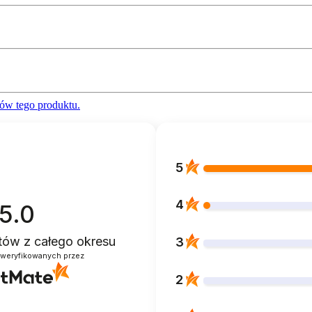
ów tego produktu.
5
4
5.0
ntów
z całego okresu
3
zweryfikowanych przez
2