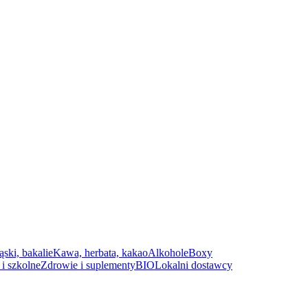
ąski, bakalie
Kawa, herbata, kakao
Alkohole
Boxy
i szkolne
Zdrowie i suplementy
BIO
Lokalni dostawcy