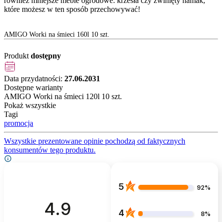
również mniejsze meble ogrodowe: krzesła czy zwinięty hamak,
które możesz w ten sposób przechowywać!
AMIGO Worki na śmieci 160l 10 szt.
Produkt
dostępny
Data przydatności:
27.06.2031
Dostępne warianty
AMIGO Worki na śmieci 120l 10 szt.
Pokaż wszystkie
Tagi
promocja
Wszystkie prezentowane opinie pochodzą od faktycznych
konsumentów tego produktu.
5
92%
4.9
4
8%