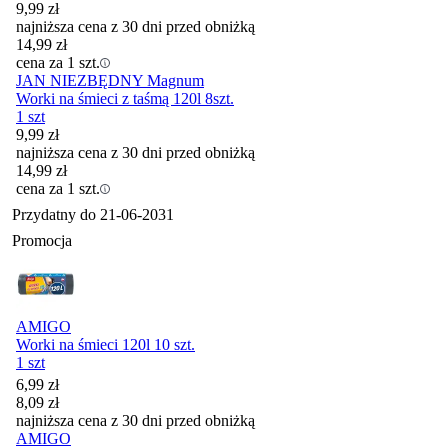
9,99
zł
najniższa cena z 30 dni przed obniżką
14,99
zł
cena za 1 szt.
JAN NIEZBĘDNY Magnum
Worki na śmieci z taśmą 120l 8szt.
1 szt
9,99
zł
najniższa cena z 30 dni przed obniżką
14,99
zł
cena za 1 szt.
Przydatny do
21-06-2031
Promocja
AMIGO
Worki na śmieci 120l 10 szt.
1 szt
Cena promocyjna
6,99
zł
8,09
zł
najniższa cena z 30 dni przed obniżką
AMIGO