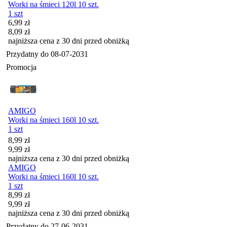
Worki na śmieci 120l 10 szt.
1 szt
Cena promocyjna
6,99
zł
8,09
zł
najniższa cena z 30 dni przed obniżką
Przydatny do
08-07-2031
Promocja
AMIGO
Worki na śmieci 160l 10 szt.
1 szt
Cena promocyjna
8,99
zł
9,99
zł
najniższa cena z 30 dni przed obniżką
AMIGO
Worki na śmieci 160l 10 szt.
1 szt
Cena promocyjna
8,99
zł
9,99
zł
najniższa cena z 30 dni przed obniżką
Przydatny do
27-06-2031