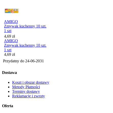
AMIGO
Zmywak kuchenny 10 szt.
1 szt
Cena
4,69
zł
AMIGO
Zmywak kuchenny 10 szt.
1 szt
Cena
4,69
zł
Przydatny do
24-06-2031
Dostawa
Koszt i obszar dostawy
Metody Płatności
Terminy dostawy
Reklamacje i zwroty
Oferta