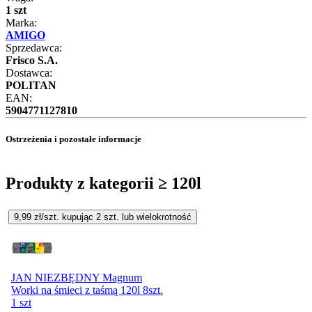
1 szt
Marka:
AMIGO
Sprzedawca:
Frisco S.A.
Dostawca:
POLITAN
EAN:
5904771127810
Ostrzeżenia i pozostałe informacje
Produkty z kategorii ≥ 120l
9,99
zł/szt. kupując
2
szt.
lub wielokrotność
JAN NIEZBĘDNY Magnum
Worki na śmieci z taśmą 120l 8szt.
1 szt