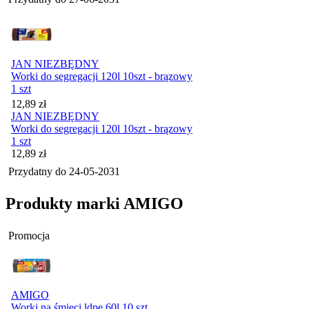
JAN NIEZBĘDNY
Worki do segregacji 120l 10szt - brązowy
1 szt
Cena
12,89
zł
JAN NIEZBĘDNY
Worki do segregacji 120l 10szt - brązowy
1 szt
Cena
12,89
zł
Przydatny do
24-05-2031
Produkty marki AMIGO
Promocja
AMIGO
Worki na śmieci ldpe 60l 10 szt.