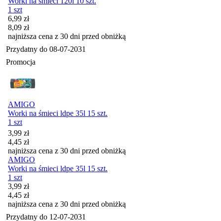
Worki na śmieci 120l 10 szt.
1 szt
Cena promocyjna
6,99
zł
8,09
zł
najniższa cena z 30 dni przed obniżką
Przydatny do
08-07-2031
Promocja
AMIGO
Worki na śmieci ldpe 35l 15 szt.
1 szt
Cena promocyjna
3,99
zł
4,45
zł
najniższa cena z 30 dni przed obniżką
AMIGO
Worki na śmieci ldpe 35l 15 szt.
1 szt
Cena promocyjna
3,99
zł
4,45
zł
najniższa cena z 30 dni przed obniżką
Przydatny do
12-07-2031