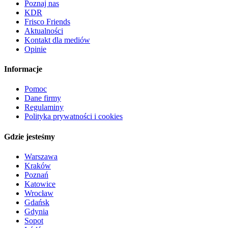
Poznaj nas
KDR
Frisco Friends
Aktualności
Kontakt dla mediów
Opinie
Informacje
Pomoc
Dane firmy
Regulaminy
Polityka prywatności i cookies
Gdzie jesteśmy
Warszawa
Kraków
Poznań
Katowice
Wrocław
Gdańsk
Gdynia
Sopot