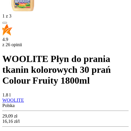
1
z
3
4.9
z 26 opinii
WOOLITE Płyn do prania
tkanin kolorowych 30 prań
Colour Fruity 1800ml
1.8 l
WOOLITE
Polska
Cena
29,09
zł
16,16
zł
/l