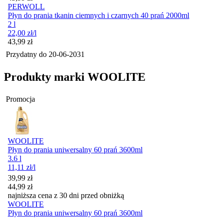
PERWOLL
Płyn do prania tkanin ciemnych i czarnych 40 prań 2000ml
2 l
22,00
zł
/l
Cena
43,99
zł
Przydatny do
20-06-2031
Produkty marki WOOLITE
Promocja
WOOLITE
Płyn do prania uniwersalny 60 prań 3600ml
3.6 l
11,11
zł
/l
Cena promocyjna
39,99
zł
44,99
zł
najniższa cena z 30 dni przed obniżką
WOOLITE
Płyn do prania uniwersalny 60 prań 3600ml