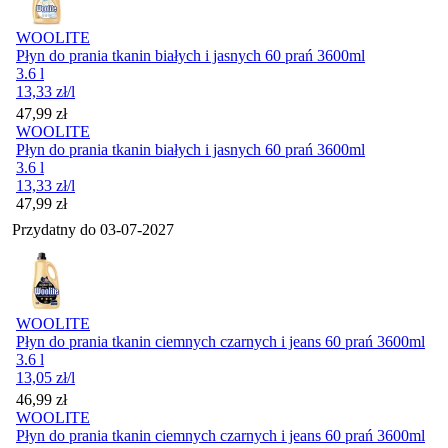
WOOLITE
Płyn do prania tkanin białych i jasnych 60 prań 3600ml
3.6 l
13,33
zł
/l
Cena
47,99
zł
WOOLITE
Płyn do prania tkanin białych i jasnych 60 prań 3600ml
3.6 l
13,33
zł
/l
Cena
47,99
zł
Przydatny do
03-07-2027
WOOLITE
Płyn do prania tkanin ciemnych czarnych i jeans 60 prań 3600ml
3.6 l
13,05
zł
/l
Cena
46,99
zł
WOOLITE
Płyn do prania tkanin ciemnych czarnych i jeans 60 prań 3600ml