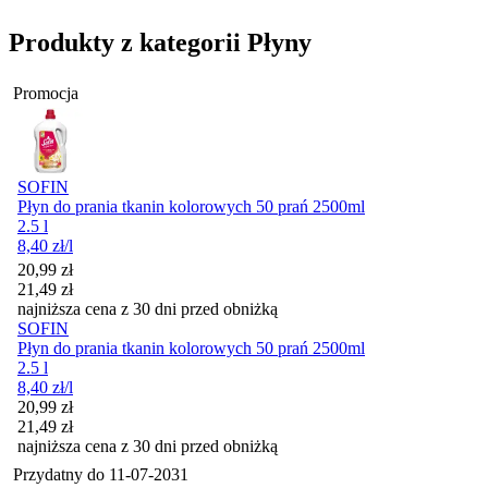
Produkty z kategorii Płyny
Promocja
SOFIN
Płyn do prania tkanin kolorowych 50 prań 2500ml
2.5 l
8,40
zł
/l
Cena promocyjna
20,99
zł
21,49
zł
najniższa cena z 30 dni przed obniżką
SOFIN
Płyn do prania tkanin kolorowych 50 prań 2500ml
2.5 l
8,40
zł
/l
Cena promocyjna
20,99
zł
21,49
zł
najniższa cena z 30 dni przed obniżką
Przydatny do
11-07-2031