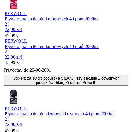
PERWOLL
Płyn do prania tkanin kolorowych 40 prań 2000ml
2 l
22,00
zł
/l
Cena
43,99
zł
PERWOLL
Płyn do prania tkanin kolorowych 40 prań 2000ml
2 l
22,00
zł
/l
Cena
43,99
zł
Przydatny do
20-06-2031
Odbierz za 10 gr: poduszka SILAN. Przy zakupie 2 dowolnych
produktów Silan, Persil lub Perwoll.
PERWOLL
Płyn do prania tkanin ciemnych i czarnych 40 prań 2000ml
2 l
22,00
zł
/l
Cena
43,99
zł