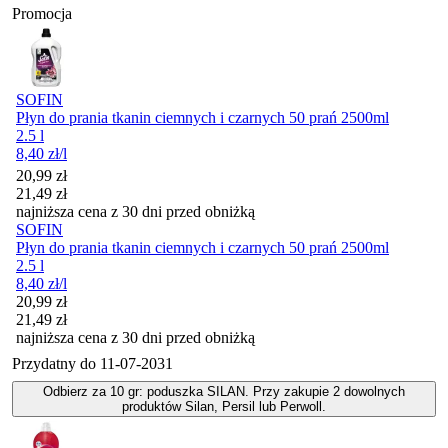
Promocja
SOFIN
Płyn do prania tkanin ciemnych i czarnych 50 prań 2500ml
2.5 l
8,40
zł
/l
Cena promocyjna
20,99
zł
21,49
zł
najniższa cena z 30 dni przed obniżką
SOFIN
Płyn do prania tkanin ciemnych i czarnych 50 prań 2500ml
2.5 l
8,40
zł
/l
Cena promocyjna
20,99
zł
21,49
zł
najniższa cena z 30 dni przed obniżką
Przydatny do
11-07-2031
Odbierz za 10 gr: poduszka SILAN. Przy zakupie 2 dowolnych
produktów Silan, Persil lub Perwoll.