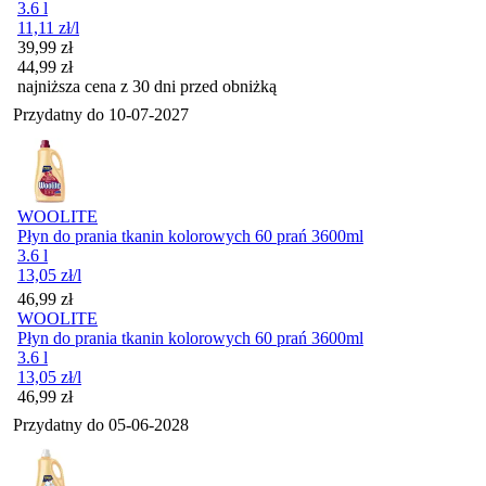
3.6 l
11,11
zł
/l
Cena promocyjna
39,99
zł
44,99
zł
najniższa cena z 30 dni przed obniżką
Przydatny do
10-07-2027
WOOLITE
Płyn do prania tkanin kolorowych 60 prań 3600ml
3.6 l
13,05
zł
/l
Cena
46,99
zł
WOOLITE
Płyn do prania tkanin kolorowych 60 prań 3600ml
3.6 l
13,05
zł
/l
Cena
46,99
zł
Przydatny do
05-06-2028