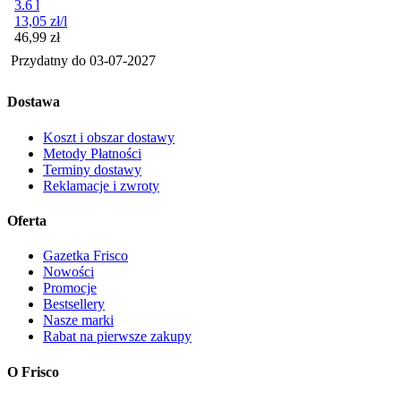
3.6 l
13,05
zł
/l
Cena
46,99
zł
Przydatny do
03-07-2027
Dostawa
Koszt i obszar dostawy
Metody Płatności
Terminy dostawy
Reklamacje i zwroty
Oferta
Gazetka Frisco
Nowości
Promocje
Bestsellery
Nasze marki
Rabat na pierwsze zakupy
O Frisco