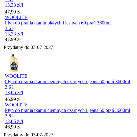
13,33
zł
/l
Cena
47,99
zł
WOOLITE
Płyn do prania tkanin białych i jasnych 60 prań 3600ml
3.6 l
13,33
zł
/l
Cena
47,99
zł
Przydatny do
03-07-2027
WOOLITE
Płyn do prania tkanin ciemnych czarnych i jeans 60 prań 3600ml
3.6 l
13,05
zł
/l
Cena
46,99
zł
WOOLITE
Płyn do prania tkanin ciemnych czarnych i jeans 60 prań 3600ml
3.6 l
13,05
zł
/l
Cena
46,99
zł
Przydatny do
03-07-2027