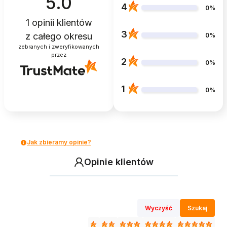
5.0
4
0%
1
opinii klientów
3
z całego okresu
0%
zebranych i zweryfikowanych
przez
2
0%
1
0%
Jak zbieramy opinie?
Opinie klientów
Wyczyść
Szukaj