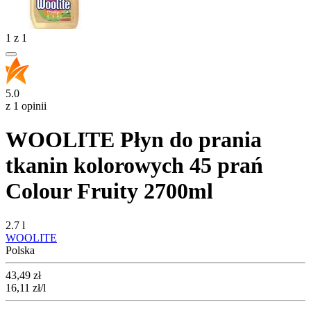
1
z
1
5.0
z 1 opinii
WOOLITE Płyn do prania
tkanin kolorowych 45 prań
Colour Fruity 2700ml
2.7 l
WOOLITE
Polska
Cena
43,49
zł
16,11
zł
/l