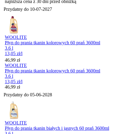
najniższa cena z 30 dni przed obniżką
Przydatny do
10-07-2027
WOOLITE
Płyn do prania tkanin kolorowych 60 prań 3600ml
3.6 l
13,05
zł
/l
Cena
46,99
zł
WOOLITE
Płyn do prania tkanin kolorowych 60 prań 3600ml
3.6 l
13,05
zł
/l
Cena
46,99
zł
Przydatny do
05-06-2028
WOOLITE
Płyn do prania tkanin białych i jasnych 60 prań 3600ml
3.6 l