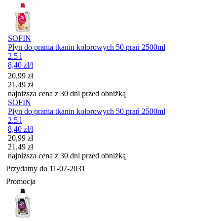
SOFIN
Płyn do prania tkanin kolorowych 50 prań 2500ml
2.5 l
8,40
zł
/l
Cena promocyjna
20,99
zł
21,49
zł
najniższa cena z 30 dni przed obniżką
SOFIN
Płyn do prania tkanin kolorowych 50 prań 2500ml
2.5 l
8,40
zł
/l
Cena promocyjna
20,99
zł
21,49
zł
najniższa cena z 30 dni przed obniżką
Przydatny do
11-07-2031
Promocja