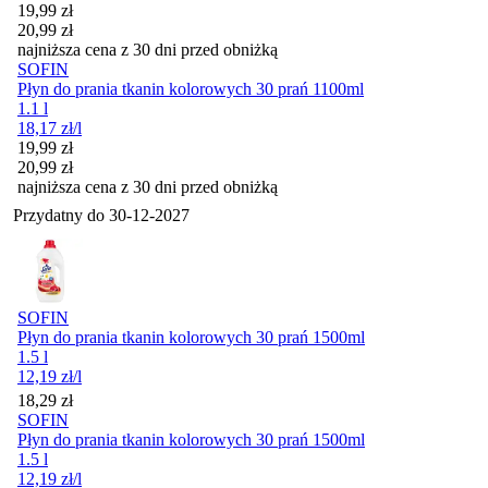
Cena promocyjna
19,99
zł
20,99
zł
najniższa cena z 30 dni przed obniżką
SOFIN
Płyn do prania tkanin kolorowych 30 prań 1100ml
1.1 l
18,17
zł
/l
Cena promocyjna
19,99
zł
20,99
zł
najniższa cena z 30 dni przed obniżką
Przydatny do
30-12-2027
SOFIN
Płyn do prania tkanin kolorowych 30 prań 1500ml
1.5 l
12,19
zł
/l
Cena
18,29
zł
SOFIN
Płyn do prania tkanin kolorowych 30 prań 1500ml
1.5 l
12,19
zł
/l