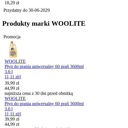
Cena
18,29
zł
Przydatny do
30-06-2029
Produkty marki WOOLITE
Promocja
WOOLITE
Płyn do prania uniwersalny 60 prań 3600ml
3.6 l
11,11
zł
/l
Cena promocyjna
39,99
zł
44,99
zł
najniższa cena z 30 dni przed obniżką
WOOLITE
Płyn do prania uniwersalny 60 prań 3600ml
3.6 l
11,11
zł
/l
Cena promocyjna
39,99
zł
44,99
zł