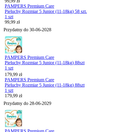
Cena
99,99
zł
PAMPERS Premium Care
Pieluchy Rozmiar 5 Junior (11-18kg) 58 szt.
1 szt
Cena
99,99
zł
Przydatny do
30-06-2028
PAMPERS Premium Care
Pieluchy Rozmiar 5 Junior (11-18kg) 88szt
1 szt
Cena
179,99
zł
PAMPERS Premium Care
Pieluchy Rozmiar 5 Junior (11-18kg) 88szt
1 szt
Cena
179,99
zł
Przydatny do
28-06-2029
PAMPERS Premium Care