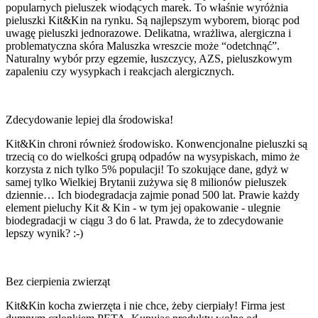
popularnych pieluszek wiodących marek. To właśnie wyróżnia
pieluszki Kit&Kin na rynku. Są najlepszym wyborem, biorąc pod
uwagę pieluszki jednorazowe. Delikatna, wrażliwa, alergiczna i
problematyczna skóra Maluszka wreszcie może “odetchnąć”.
Naturalny wybór przy egzemie, łuszczycy, AZS, pieluszkowym
zapaleniu czy wysypkach i reakcjach alergicznych.
Zdecydowanie lepiej dla środowiska!
Kit&Kin chroni również środowisko. Konwencjonalne pieluszki są
trzecią co do wielkości grupą odpadów na wysypiskach, mimo że
korzysta z nich tylko 5% populacji! To szokujące dane, gdyż w
samej tylko Wielkiej Brytanii zużywa się 8 milionów pieluszek
dziennie… Ich biodegradacja zajmie ponad 500 lat. Prawie każdy
element pieluchy Kit & Kin - w tym jej opakowanie - ulegnie
biodegradacji w ciągu 3 do 6 lat. Prawda, że to zdecydowanie
lepszy wynik? :-)
Bez cierpienia zwierząt
Kit&Kin kocha zwierzęta i nie chce, żeby cierpiały! Firma jest