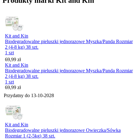
Produkty marki Kit and Kin
Kit and Kin
Biodegradowalne pieluszki jednorazowe Myszka/Panda Rozmiar
2 (4-8 kg) 38 szt.
1 szt
Cena
69,99
zł
Kit and Kin
Biodegradowalne pieluszki jednorazowe Myszka/Panda Rozmiar
2 (4-8 kg) 38 szt.
1 szt
Cena
69,99
zł
Przydatny do
13-10-2028
Kit and Kin
Biodegradowalne pieluszki jednorazowe Owieczka/Sówka
Rozmiar 1 (2-5kg) 38 szt.