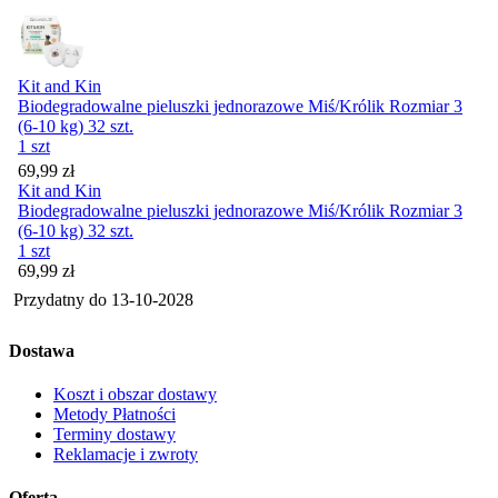
Kit and Kin
Biodegradowalne pieluszki jednorazowe Miś/Królik Rozmiar 3
(6-10 kg) 32 szt.
1 szt
Cena
69,99
zł
Kit and Kin
Biodegradowalne pieluszki jednorazowe Miś/Królik Rozmiar 3
(6-10 kg) 32 szt.
1 szt
Cena
69,99
zł
Przydatny do
13-10-2028
Dostawa
Koszt i obszar dostawy
Metody Płatności
Terminy dostawy
Reklamacje i zwroty
Oferta