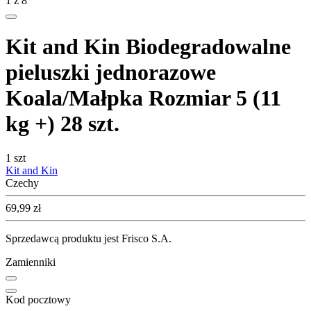
1
z
8
Kit and Kin Biodegradowalne
pieluszki jednorazowe
Koala/Małpka Rozmiar 5 (11
kg +) 28 szt.
1 szt
Kit and Kin
Czechy
Cena
69,99
zł
Sprzedawcą produktu jest Frisco S.A.
Zamienniki
Kod pocztowy