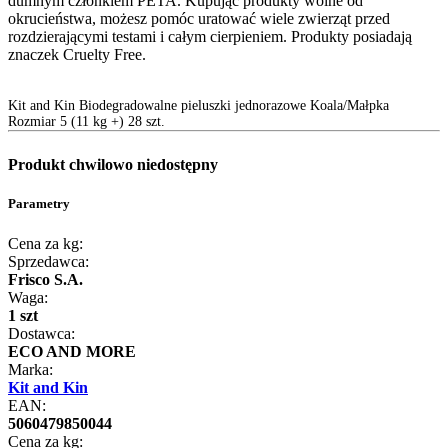
dumnym członkiem PETA. Kupując produkty wolne od
okrucieństwa, możesz pomóc uratować wiele zwierząt przed
rozdzierającymi testami i całym cierpieniem. Produkty posiadają
znaczek Cruelty Free.
Kit and Kin Biodegradowalne pieluszki jednorazowe Koala/Małpka
Rozmiar 5 (11 kg +) 28 szt.
Produkt chwilowo niedostępny
Parametry
Cena za kg:
Sprzedawca:
Frisco S.A.
Waga:
1 szt
Dostawca:
ECO AND MORE
Marka:
Kit and Kin
EAN:
5060479850044
Cena za kg: