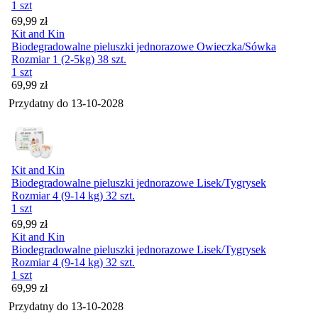
1 szt
Cena
69,99
zł
Kit and Kin
Biodegradowalne pieluszki jednorazowe Owieczka/Sówka
Rozmiar 1 (2-5kg) 38 szt.
1 szt
Cena
69,99
zł
Przydatny do
13-10-2028
Kit and Kin
Biodegradowalne pieluszki jednorazowe Lisek/Tygrysek
Rozmiar 4 (9-14 kg) 32 szt.
1 szt
Cena
69,99
zł
Kit and Kin
Biodegradowalne pieluszki jednorazowe Lisek/Tygrysek
Rozmiar 4 (9-14 kg) 32 szt.
1 szt
Cena
69,99
zł
Przydatny do
13-10-2028