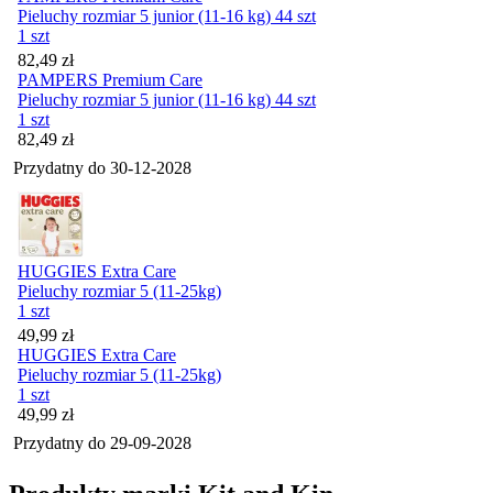
Pieluchy rozmiar 5 junior (11-16 kg) 44 szt
1 szt
Cena
82,49
zł
PAMPERS Premium Care
Pieluchy rozmiar 5 junior (11-16 kg) 44 szt
1 szt
Cena
82,49
zł
Przydatny do
30-12-2028
HUGGIES Extra Care
Pieluchy rozmiar 5 (11-25kg)
1 szt
Cena
49,99
zł
HUGGIES Extra Care
Pieluchy rozmiar 5 (11-25kg)
1 szt
Cena
49,99
zł
Przydatny do
29-09-2028