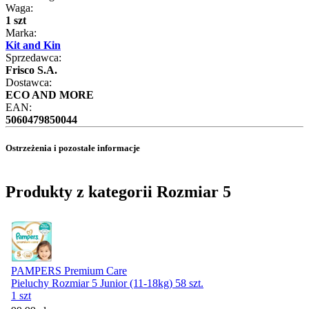
Waga:
1 szt
Marka:
Kit and Kin
Sprzedawca:
Frisco S.A.
Dostawca:
ECO AND MORE
EAN:
5060479850044
Ostrzeżenia i pozostałe informacje
Produkty z kategorii Rozmiar 5
PAMPERS Premium Care
Pieluchy Rozmiar 5 Junior (11-18kg) 58 szt.
1 szt